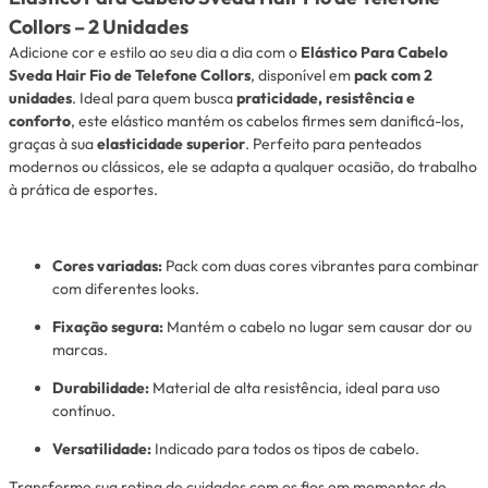
Collors – 2 Unidades
Adicione cor e estilo ao seu dia a dia com o
Elástico Para Cabelo
Sveda Hair Fio de Telefone Collors
, disponível em
pack com 2
unidades
. Ideal para quem busca
praticidade, resistência e
conforto
, este elástico mantém os cabelos firmes sem danificá-los,
graças à sua
elasticidade superior
. Perfeito para penteados
modernos ou clássicos, ele se adapta a qualquer ocasião, do trabalho
à prática de esportes.
Cores variadas
:
Pack com duas cores vibrantes para combinar
com diferentes looks.
Fixação segura
:
Mantém o cabelo no lugar sem causar dor ou
marcas.
Durabilidade:
Material de alta resistência, ideal para uso
contínuo.
Versatilidade
:
Indicado para todos os tipos de cabelo.
Transforme sua rotina de cuidados com os fios em momentos de