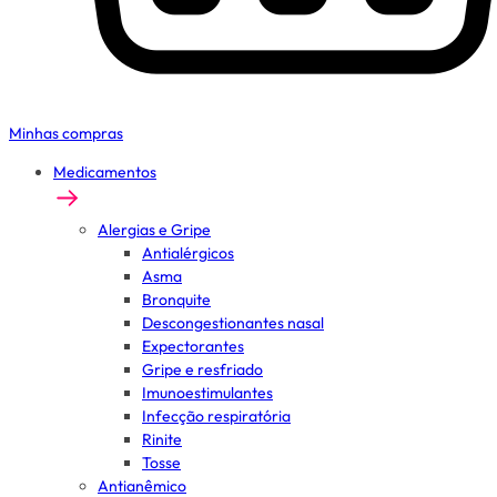
Minhas compras
Medicamentos
Alergias e Gripe
Antialérgicos
Asma
Bronquite
Descongestionantes nasal
Expectorantes
Gripe e resfriado
Imunoestimulantes
Infecção respiratória
Rinite
Tosse
Antianêmico