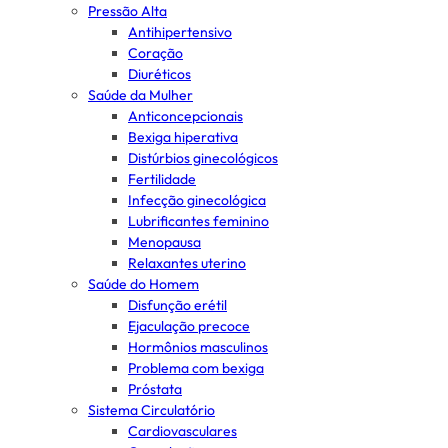
Pressão Alta
Antihipertensivo
Coração
Diuréticos
Saúde da Mulher
Anticoncepcionais
Bexiga hiperativa
Distúrbios ginecológicos
Fertilidade
Infecção ginecológica
Lubrificantes feminino
Menopausa
Relaxantes uterino
Saúde do Homem
Disfunção erétil
Ejaculação precoce
Hormônios masculinos
Problema com bexiga
Próstata
Sistema Circulatório
Cardiovasculares