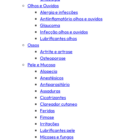
Olhos e Ouvidos
Alergia e infecções
Antiinflamatório olhos e ouvidos
Glaucoma
Infecção olhos e ouvidos
Lubrificantes olhos
Ossos
Artrite e artrose
Osteoporose
Pele e Mucosa
Alopecia
Anestésicos
Antiparasitário
Assaduras
Cicatrizantes
Clareador cutaneo
Feridas
Fimose
Irritações
Lubrificantes pele
Micoses e fungos