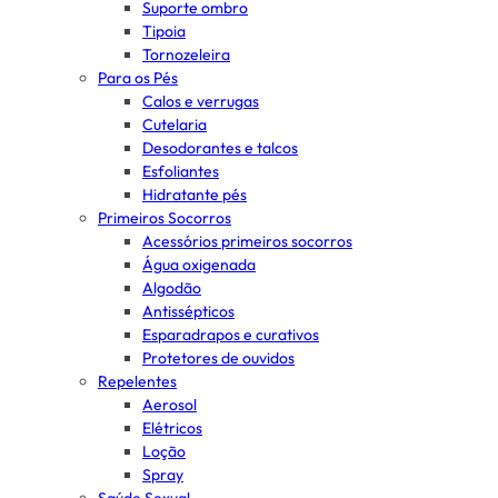
Suporte ombro
Tipoia
Tornozeleira
Para os Pés
Calos e verrugas
Cutelaria
Desodorantes e talcos
Esfoliantes
Hidratante pés
Primeiros Socorros
Acessórios primeiros socorros
Água oxigenada
Algodão
Antissépticos
Esparadrapos e curativos
Protetores de ouvidos
Repelentes
Aerosol
Elétricos
Loção
Spray