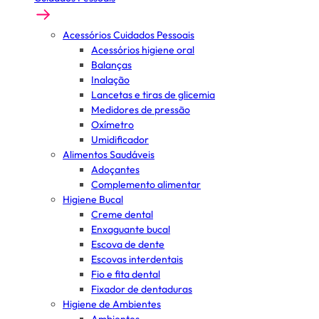
Acessórios Cuidados Pessoais
Acessórios higiene oral
Balanças
Inalação
Lancetas e tiras de glicemia
Medidores de pressão
Oxímetro
Umidificador
Alimentos Saudáveis
Adoçantes
Complemento alimentar
Higiene Bucal
Creme dental
Enxaguante bucal
Escova de dente
Escovas interdentais
Fio e fita dental
Fixador de dentaduras
Higiene de Ambientes