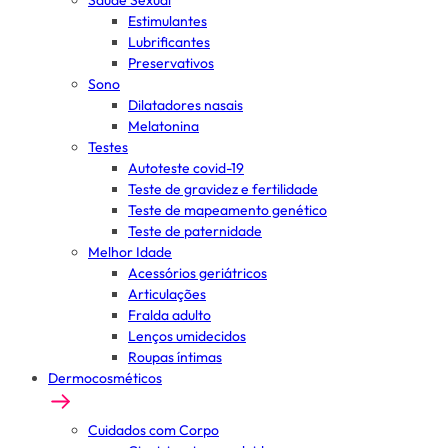
Saúde Sexual
Estimulantes
Lubrificantes
Preservativos
Sono
Dilatadores nasais
Melatonina
Testes
Autoteste covid-19
Teste de gravidez e fertilidade
Teste de mapeamento genético
Teste de paternidade
Melhor Idade
Acessórios geriátricos
Articulações
Fralda adulto
Lenços umidecidos
Roupas íntimas
Dermocosméticos
Cuidados com Corpo