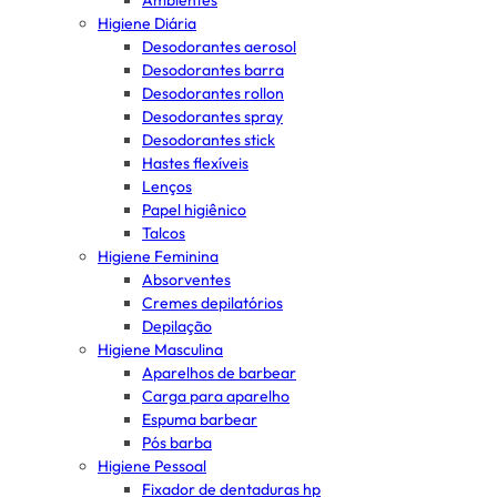
Ambientes
Higiene Diária
Desodorantes aerosol
Desodorantes barra
Desodorantes rollon
Desodorantes spray
Desodorantes stick
Hastes flexíveis
Lenços
Papel higiênico
Talcos
Higiene Feminina
Absorventes
Cremes depilatórios
Depilação
Higiene Masculina
Aparelhos de barbear
Carga para aparelho
Espuma barbear
Pós barba
Higiene Pessoal
Fixador de dentaduras hp