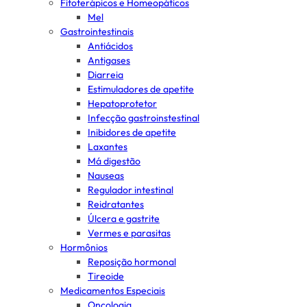
Fitoterápicos e Homeopáticos
Mel
Gastrointestinais
Antiácidos
Antigases
Diarreia
Estimuladores de apetite
Hepatoprotetor
Infecção gastroinstestinal
Inibidores de apetite
Laxantes
Má digestão
Nauseas
Regulador intestinal
Reidratantes
Úlcera e gastrite
Vermes e parasitas
Hormônios
Reposição hormonal
Tireoide
Medicamentos Especiais
Oncologia