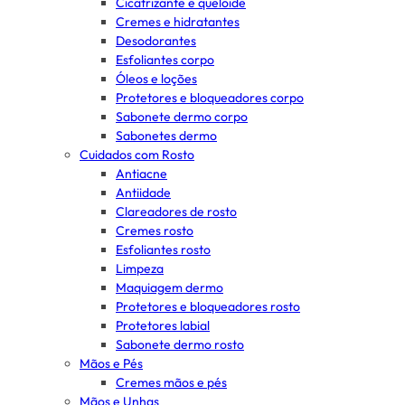
Cicatrizante e queloide
Cremes e hidratantes
Desodorantes
Esfoliantes corpo
Óleos e loções
Protetores e bloqueadores corpo
Sabonete dermo corpo
Sabonetes dermo
Cuidados com Rosto
Antiacne
Antiidade
Clareadores de rosto
Cremes rosto
Esfoliantes rosto
Limpeza
Maquiagem dermo
Protetores e bloqueadores rosto
Protetores labial
Sabonete dermo rosto
Mãos e Pés
Cremes mãos e pés
Mãos e Unhas