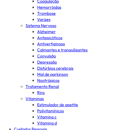
Coagulação
Hemorróidas
Trombose
Varizes
Sistema Nervoso
Alzheimer
Antipsicóticos
Antivertiginoso
Calmantes e tranquilizantes
Convulsão
Depressão
Distúrbios cerebrais
Mal de parkinson
Nootrópicos
Tratamento Renal
Rins
Vitaminas
Estimulador de apetite
Polivitamínicos
Vitamina c
Vitamina d
Cuidados Pessoais