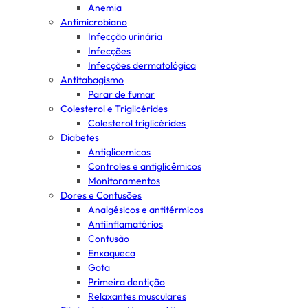
Anemia
Antimicrobiano
Infecção urinária
Infecções
Infecções dermatológica
Antitabagismo
Parar de fumar
Colesterol e Triglicérides
Colesterol triglicérides
Diabetes
Antiglicemicos
Controles e antiglicêmicos
Monitoramentos
Dores e Contusões
Analgésicos e antitérmicos
Antiinflamatórios
Contusão
Enxaqueca
Gota
Primeira dentição
Relaxantes musculares