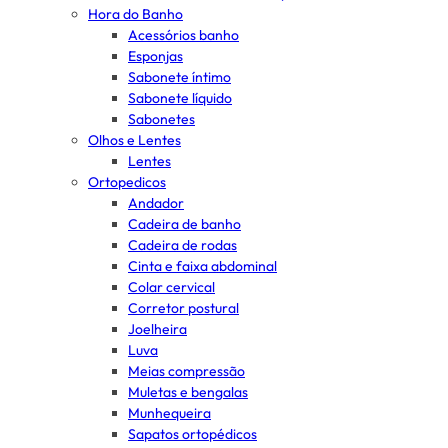
Hora do Banho
Acessórios banho
Esponjas
Sabonete íntimo
Sabonete líquido
Sabonetes
Olhos e Lentes
Lentes
Ortopedicos
Andador
Cadeira de banho
Cadeira de rodas
Cinta e faixa abdominal
Colar cervical
Corretor postural
Joelheira
Luva
Meias compressão
Muletas e bengalas
Munhequeira
Sapatos ortopédicos