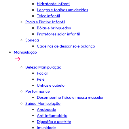
Hidratante infantil
Lenços e toalhas umidecidas
Talco infantil
Praia e Piscina Infantil
Bóias e brinquedos
Protetores solar infantil
Soneca
Cadeiras de descanso e balanço
Manipulação
Beleza Manipulação
Facial
Pele
Unhas e cabelo
Performance
Desempenho físico e massa muscular
Saúde Manipulação
Ansiedade
Anti inflamatório
Digestão e gastrite
Imunidade