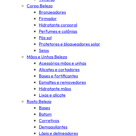
Corpo Beleza
Bronzeadores
Firmador
Hidratante corporal
Perfumes e colônias
Pós sol
Protetores e bloqueadores solar
Seios
Mãos e Unhas Beleza
Acessórios mãos e unhas
Alicates e cortadores
Bases e fortificantes
Esmaltes e removedores
Hidratante mãos
Lixas e alicate
Rosto Beleza
Bases
Batom
Corretivos
Demaquilantes
Lápis e delineadores