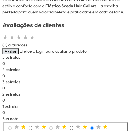
estilo e conforto com o
Elástico Sveda Hair Collors
– a escolha
perfeita para quem valoriza beleza e praticidade em cada detalhe.
Avaliações de clientes
(0) avaliações
Efetue o login para avaliar o produto
Avaliar
5 estrelas
0
4 estrelas
0
3 estrelas
0
2 estrelas
0
1 estrela
0
Sua nota: