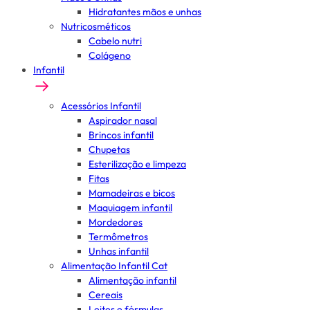
Hidratantes mãos e unhas
Nutricosméticos
Cabelo nutri
Colágeno
Infantil
Acessórios Infantil
Aspirador nasal
Brincos infantil
Chupetas
Esterilização e limpeza
Fitas
Mamadeiras e bicos
Maquiagem infantil
Mordedores
Termômetros
Unhas infantil
Alimentação Infantil Cat
Alimentação infantil
Cereais
Leites e fórmulas