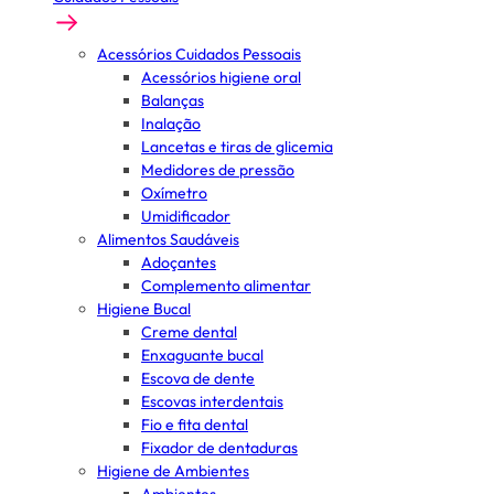
Acessórios Cuidados Pessoais
Acessórios higiene oral
Balanças
Inalação
Lancetas e tiras de glicemia
Medidores de pressão
Oxímetro
Umidificador
Alimentos Saudáveis
Adoçantes
Complemento alimentar
Higiene Bucal
Creme dental
Enxaguante bucal
Escova de dente
Escovas interdentais
Fio e fita dental
Fixador de dentaduras
Higiene de Ambientes