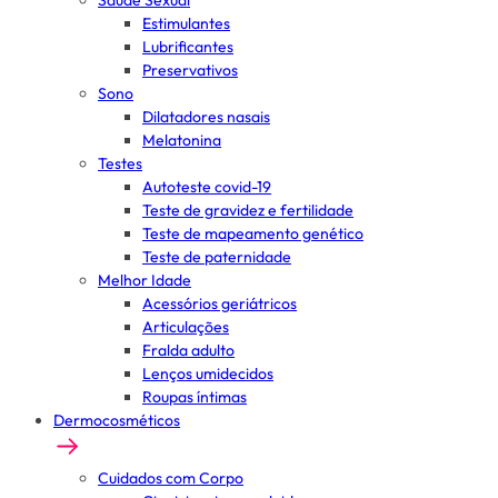
Saúde Sexual
Estimulantes
Lubrificantes
Preservativos
Sono
Dilatadores nasais
Melatonina
Testes
Autoteste covid-19
Teste de gravidez e fertilidade
Teste de mapeamento genético
Teste de paternidade
Melhor Idade
Acessórios geriátricos
Articulações
Fralda adulto
Lenços umidecidos
Roupas íntimas
Dermocosméticos
Cuidados com Corpo