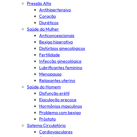
Pressão Alta
Antihipertensivo
Coração
Diuréticos
Saúde da Mulher
Anticoncepcionais
Bexiga hiperativa
Distúrbios ginecológicos
Fertilidade
Infecção ginecológica
Lubrificantes feminino
Menopausa
Relaxantes uterino
Saúde do Homem
Disfunção erétil
Ejaculação precoce
Hormônios masculinos
Problema com bexiga
Próstata
Sistema Circulatório
Cardiovasculares