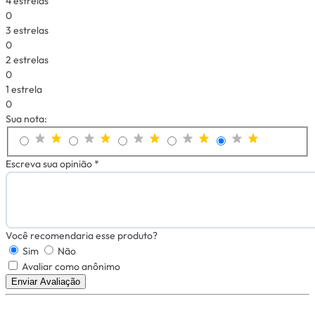
4 estrelas
0
3 estrelas
0
2 estrelas
0
1 estrela
0
Sua nota:
Escreva sua opinião *
Você recomendaria esse produto?
Sim
Não
Avaliar como anônimo
Enviar Avaliação