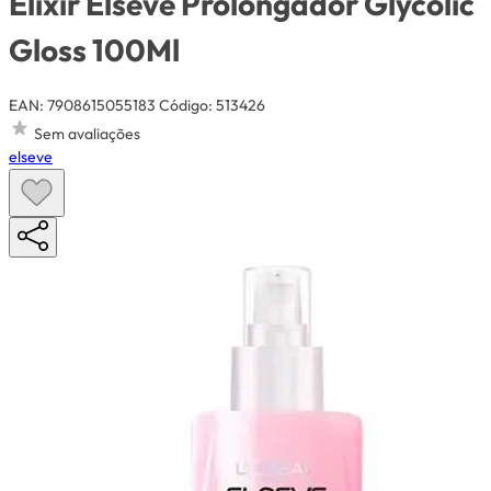
Elixir Elseve Prolongador Glycolic
Gloss 100Ml
EAN: 7908615055183
Código: 513426
Sem avaliações
elseve