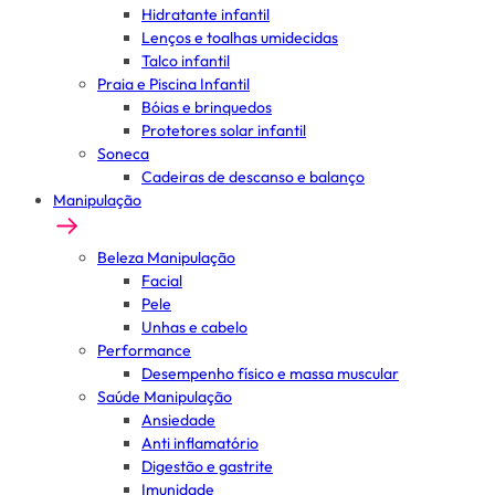
Hidratante infantil
Lenços e toalhas umidecidas
Talco infantil
Praia e Piscina Infantil
Bóias e brinquedos
Protetores solar infantil
Soneca
Cadeiras de descanso e balanço
Manipulação
Beleza Manipulação
Facial
Pele
Unhas e cabelo
Performance
Desempenho físico e massa muscular
Saúde Manipulação
Ansiedade
Anti inflamatório
Digestão e gastrite
Imunidade