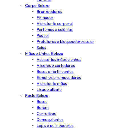
Corpo Beleza
Bronzeadores
Firmador
Hidratante corporal
Perfumes e colônias
Pós sol
Protetores e bloqueadores solar
Seios
Mãos e Unhas Beleza
Acessórios mãos e unhas
Alicates e cortadores
Bases e fortificantes
Esmaltes e removedores
Hidratante mãos
Lixas e alicate
Rosto Beleza
Bases
Batom
Corretivos
Demaquilantes
Lápis e delineadores