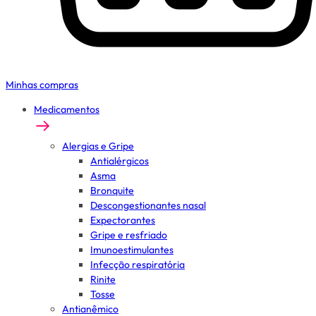
Minhas compras
Medicamentos
Alergias e Gripe
Antialérgicos
Asma
Bronquite
Descongestionantes nasal
Expectorantes
Gripe e resfriado
Imunoestimulantes
Infecção respiratória
Rinite
Tosse
Antianêmico