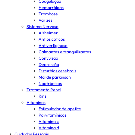
Coagulação
Hemorróidas
Trombose
Varizes
Sistema Nervoso
Alzheimer
Antipsicóticos
Antivertiginoso
Calmantes e tranquilizantes
Convulsão
Depressão
Distúrbios cerebrais
Mal de parkinson
Nootrópicos
Tratamento Renal
Rins
Vitaminas
Estimulador de apetite
Polivitamínicos
Vitamina c
Vitamina d
Cuidados Pessoais