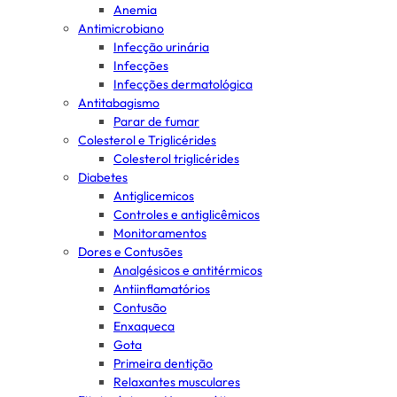
Anemia
Antimicrobiano
Infecção urinária
Infecções
Infecções dermatológica
Antitabagismo
Parar de fumar
Colesterol e Triglicérides
Colesterol triglicérides
Diabetes
Antiglicemicos
Controles e antiglicêmicos
Monitoramentos
Dores e Contusões
Analgésicos e antitérmicos
Antiinflamatórios
Contusão
Enxaqueca
Gota
Primeira dentição
Relaxantes musculares