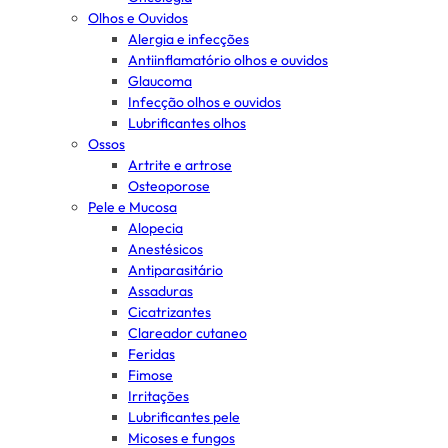
Olhos e Ouvidos
Alergia e infecções
Antiinflamatório olhos e ouvidos
Glaucoma
Infecção olhos e ouvidos
Lubrificantes olhos
Ossos
Artrite e artrose
Osteoporose
Pele e Mucosa
Alopecia
Anestésicos
Antiparasitário
Assaduras
Cicatrizantes
Clareador cutaneo
Feridas
Fimose
Irritações
Lubrificantes pele
Micoses e fungos