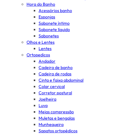
Hora do Banho
Acessórios banho
Esponjas
Sabonete íntimo
Sabonete líquido
Sabonetes
Olhos e Lentes
Lentes
Ortopedicos
Andador
Cadeira de banho
Cadeira de rodas
Cinta e faixa abdominal
Colar cervical
Corretor postural
Joelheira
Luva
Meias compressão
Muletas e bengalas
Munhequeira
Sapatos ortopédicos