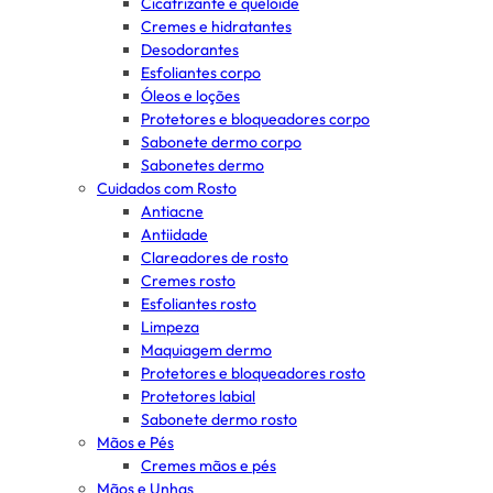
Cicatrizante e queloide
Cremes e hidratantes
Desodorantes
Esfoliantes corpo
Óleos e loções
Protetores e bloqueadores corpo
Sabonete dermo corpo
Sabonetes dermo
Cuidados com Rosto
Antiacne
Antiidade
Clareadores de rosto
Cremes rosto
Esfoliantes rosto
Limpeza
Maquiagem dermo
Protetores e bloqueadores rosto
Protetores labial
Sabonete dermo rosto
Mãos e Pés
Cremes mãos e pés
Mãos e Unhas