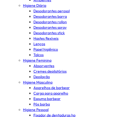
Ambientes
Higiene Diária
Desodorantes aerosol
Desodorantes barra
Desodorantes rollon
Desodorantes spray
Desodorantes stick
Hastes flexíveis
Lenços
Papel higiênico
Talcos
Higiene Feminina
Absorventes
Cremes depilatórios
Depilação
Higiene Masculina
Aparelhos de barbear
Carga para aparelho
Espuma barbear
Pós barba
Higiene Pessoal
Fixador de dentaduras hp