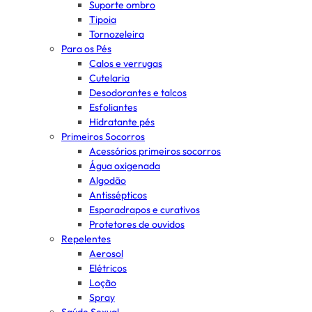
Suporte ombro
Tipoia
Tornozeleira
Para os Pés
Calos e verrugas
Cutelaria
Desodorantes e talcos
Esfoliantes
Hidratante pés
Primeiros Socorros
Acessórios primeiros socorros
Água oxigenada
Algodão
Antissépticos
Esparadrapos e curativos
Protetores de ouvidos
Repelentes
Aerosol
Elétricos
Loção
Spray