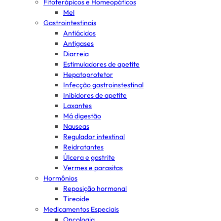
Fitoterápicos e Homeopáticos
Mel
Gastrointestinais
Antiácidos
Antigases
Diarreia
Estimuladores de apetite
Hepatoprotetor
Infecção gastroinstestinal
Inibidores de apetite
Laxantes
Má digestão
Nauseas
Regulador intestinal
Reidratantes
Úlcera e gastrite
Vermes e parasitas
Hormônios
Reposição hormonal
Tireoide
Medicamentos Especiais
Oncologia