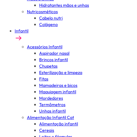
Hidratantes mãos e unhas
Nutricosméticos
Cabelo nutri
Colágeno
Infantil
Acessórios Infantil
Aspirador nasal
Brincos infantil
Chupetas
Esterilização e limpeza
Fitas
Mamadeiras e bicos
Maquiagem infantil
Mordedores
Termômetros
Unhas infantil
Alimentação Infantil Cat
Alimentação infantil
Cereais
Leites e fórmulas