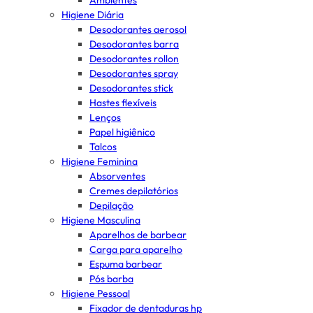
Ambientes
Higiene Diária
Desodorantes aerosol
Desodorantes barra
Desodorantes rollon
Desodorantes spray
Desodorantes stick
Hastes flexíveis
Lenços
Papel higiênico
Talcos
Higiene Feminina
Absorventes
Cremes depilatórios
Depilação
Higiene Masculina
Aparelhos de barbear
Carga para aparelho
Espuma barbear
Pós barba
Higiene Pessoal
Fixador de dentaduras hp