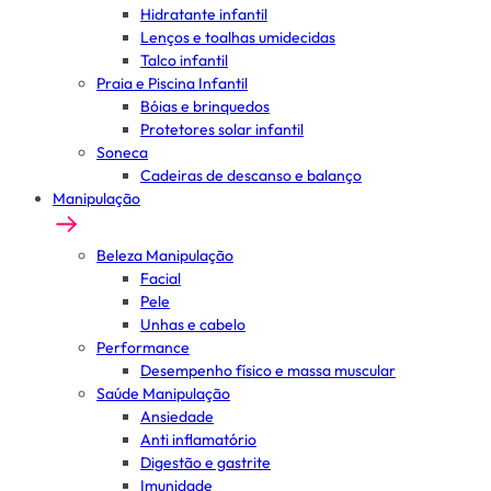
Hidratante infantil
Lenços e toalhas umidecidas
Talco infantil
Praia e Piscina Infantil
Bóias e brinquedos
Protetores solar infantil
Soneca
Cadeiras de descanso e balanço
Manipulação
Beleza Manipulação
Facial
Pele
Unhas e cabelo
Performance
Desempenho físico e massa muscular
Saúde Manipulação
Ansiedade
Anti inflamatório
Digestão e gastrite
Imunidade