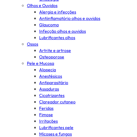
Olhos e Ouvidos
Alergia e infecções
Antiinflamatório olhos e ouvidos
Glaucoma
Infecção olhos e ouvidos
Lubrificantes olhos
Ossos
Artrite e artrose
Osteoporose
Pele e Mucosa
Alopecia
Anestésicos
Antiparasitário
Assaduras
Cicatrizantes
Clareador cutaneo
Feridas
Fimose
Irritações
Lubrificantes pele
Micoses e fungos