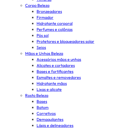
Corpo Beleza
Bronzeadores
Firmador
Hidratante corporal
Perfumes e colônias
Pós sol
Protetores e bloqueadores solar
Seios
Mãos e Unhas Beleza
Acessórios mãos e unhas
Alicates e cortadores
Bases e fortificantes
Esmaltes e removedores
Hidratante mãos
Lixas e alicate
Rosto Beleza
Bases
Batom
Corretivos
Demaquilantes
Lápis e delineadores