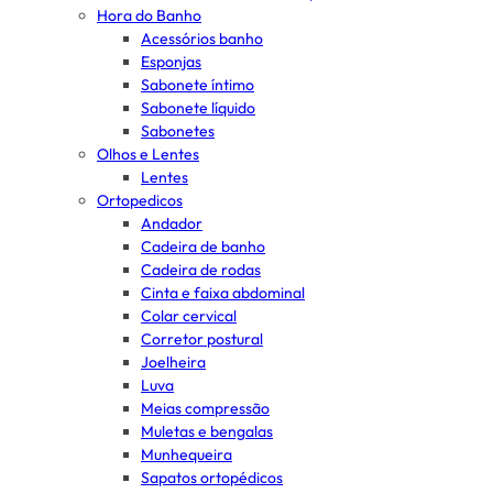
Hora do Banho
Acessórios banho
Esponjas
Sabonete íntimo
Sabonete líquido
Sabonetes
Olhos e Lentes
Lentes
Ortopedicos
Andador
Cadeira de banho
Cadeira de rodas
Cinta e faixa abdominal
Colar cervical
Corretor postural
Joelheira
Luva
Meias compressão
Muletas e bengalas
Munhequeira
Sapatos ortopédicos