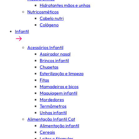
Hidratantes mãos e unhas
Nutricosméticos
Cabelo nutri
Colágeno
Infantil
Acessórios Infantil
Aspirador nasal
Brincos infantil
Chupetas
Esterilização e limpeza
Fitas
Mamadeiras e bicos
Maquiagem infantil
Mordedores
Termômetros
Unhas infantil
Alimentação Infantil Cat
Alimentação infantil
Cereais
Leites e fórmulas