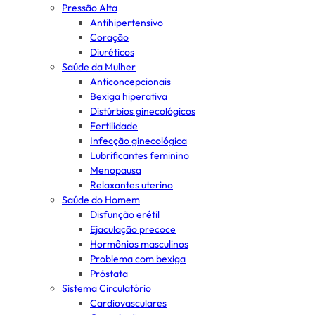
Pressão Alta
Antihipertensivo
Coração
Diuréticos
Saúde da Mulher
Anticoncepcionais
Bexiga hiperativa
Distúrbios ginecológicos
Fertilidade
Infecção ginecológica
Lubrificantes feminino
Menopausa
Relaxantes uterino
Saúde do Homem
Disfunção erétil
Ejaculação precoce
Hormônios masculinos
Problema com bexiga
Próstata
Sistema Circulatório
Cardiovasculares