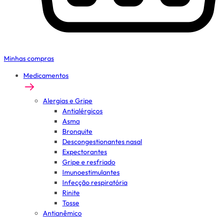
Minhas compras
Medicamentos
Alergias e Gripe
Antialérgicos
Asma
Bronquite
Descongestionantes nasal
Expectorantes
Gripe e resfriado
Imunoestimulantes
Infecção respiratória
Rinite
Tosse
Antianêmico