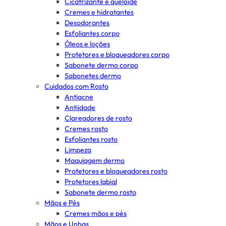
Cicatrizante e queloide
Cremes e hidratantes
Desodorantes
Esfoliantes corpo
Óleos e loções
Protetores e bloqueadores corpo
Sabonete dermo corpo
Sabonetes dermo
Cuidados com Rosto
Antiacne
Antiidade
Clareadores de rosto
Cremes rosto
Esfoliantes rosto
Limpeza
Maquiagem dermo
Protetores e bloqueadores rosto
Protetores labial
Sabonete dermo rosto
Mãos e Pés
Cremes mãos e pés
Mãos e Unhas