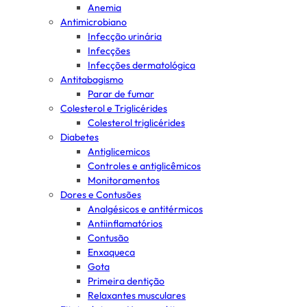
Anemia
Antimicrobiano
Infecção urinária
Infecções
Infecções dermatológica
Antitabagismo
Parar de fumar
Colesterol e Triglicérides
Colesterol triglicérides
Diabetes
Antiglicemicos
Controles e antiglicêmicos
Monitoramentos
Dores e Contusões
Analgésicos e antitérmicos
Antiinflamatórios
Contusão
Enxaqueca
Gota
Primeira dentição
Relaxantes musculares