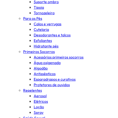
Suporte ombro
Tipoia
Tornozeleira
Para os Pés
Calos e verrugas
Cutelaria
Desodorantes e talcos
Esfoliantes
Hidratante pés
Primeiros Socorros
Acessórios primeiros socorros
Água oxigenada
Algodão
Antissépticos
Esparadrapos e curativos
Protetores de ouvidos
Repelentes
Aerosol
Elétricos
Loção
Spray