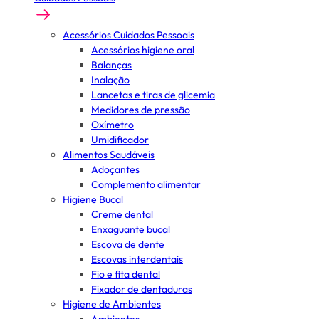
Acessórios Cuidados Pessoais
Acessórios higiene oral
Balanças
Inalação
Lancetas e tiras de glicemia
Medidores de pressão
Oxímetro
Umidificador
Alimentos Saudáveis
Adoçantes
Complemento alimentar
Higiene Bucal
Creme dental
Enxaguante bucal
Escova de dente
Escovas interdentais
Fio e fita dental
Fixador de dentaduras
Higiene de Ambientes