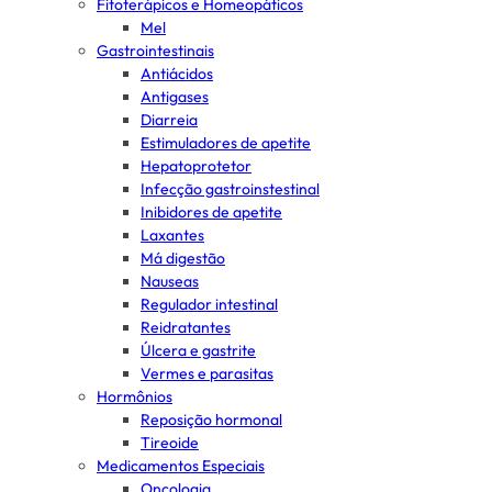
Fitoterápicos e Homeopáticos
Mel
Gastrointestinais
Antiácidos
Antigases
Diarreia
Estimuladores de apetite
Hepatoprotetor
Infecção gastroinstestinal
Inibidores de apetite
Laxantes
Má digestão
Nauseas
Regulador intestinal
Reidratantes
Úlcera e gastrite
Vermes e parasitas
Hormônios
Reposição hormonal
Tireoide
Medicamentos Especiais
Oncologia