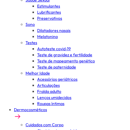
Saúde Sexual
Estimulantes
Lubrificantes
Preservativos
Sono
Dilatadores nasais
Melatonina
Testes
Autoteste covid-19
Teste de gravidez e fertilidade
Teste de mapeamento genético
Teste de paternidade
Melhor Idade
Acessórios geriátricos
Articulações
Fralda adulto
Lenços umidecidos
Roupas íntimas
Dermocosméticos
Cuidados com Corpo