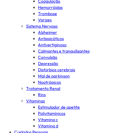
Coagulação
Hemorróidas
Trombose
Varizes
Sistema Nervoso
Alzheimer
Antipsicóticos
Antivertiginoso
Calmantes e tranquilizantes
Convulsão
Depressão
Distúrbios cerebrais
Mal de parkinson
Nootrópicos
Tratamento Renal
Rins
Vitaminas
Estimulador de apetite
Polivitamínicos
Vitamina c
Vitamina d
Cuidados Pessoais