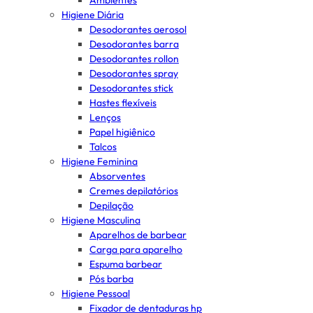
Ambientes
Higiene Diária
Desodorantes aerosol
Desodorantes barra
Desodorantes rollon
Desodorantes spray
Desodorantes stick
Hastes flexíveis
Lenços
Papel higiênico
Talcos
Higiene Feminina
Absorventes
Cremes depilatórios
Depilação
Higiene Masculina
Aparelhos de barbear
Carga para aparelho
Espuma barbear
Pós barba
Higiene Pessoal
Fixador de dentaduras hp