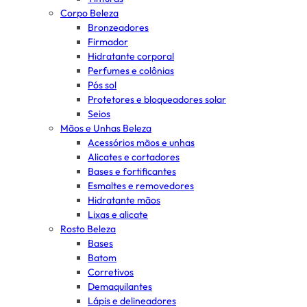
Corpo Beleza
Bronzeadores
Firmador
Hidratante corporal
Perfumes e colônias
Pós sol
Protetores e bloqueadores solar
Seios
Mãos e Unhas Beleza
Acessórios mãos e unhas
Alicates e cortadores
Bases e fortificantes
Esmaltes e removedores
Hidratante mãos
Lixas e alicate
Rosto Beleza
Bases
Batom
Corretivos
Demaquilantes
Lápis e delineadores