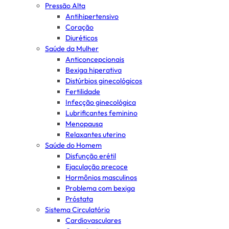
Pressão Alta
Antihipertensivo
Coração
Diuréticos
Saúde da Mulher
Anticoncepcionais
Bexiga hiperativa
Distúrbios ginecológicos
Fertilidade
Infecção ginecológica
Lubrificantes feminino
Menopausa
Relaxantes uterino
Saúde do Homem
Disfunção erétil
Ejaculação precoce
Hormônios masculinos
Problema com bexiga
Próstata
Sistema Circulatório
Cardiovasculares