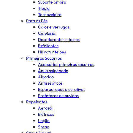
Suporte ombro
Tipoia
Tornozeleira
Para os Pés
Calos e verrugas
Cutelaria
Desodorantes e talcos
Esfoliantes
Hidratante pés
Primeiros Socorros
Acessórios primeiros socorros
Água oxigenada
Algodão
Antissépticos
Esparadrapos e curativos
Protetores de ouvidos
Repelentes
Aerosol
Elétricos
Loção
Spray