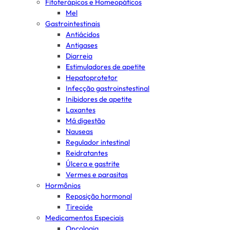
Fitoterápicos e Homeopáticos
Mel
Gastrointestinais
Antiácidos
Antigases
Diarreia
Estimuladores de apetite
Hepatoprotetor
Infecção gastroinstestinal
Inibidores de apetite
Laxantes
Má digestão
Nauseas
Regulador intestinal
Reidratantes
Úlcera e gastrite
Vermes e parasitas
Hormônios
Reposição hormonal
Tireoide
Medicamentos Especiais
Oncologia