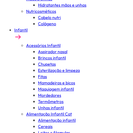
Hidratantes mãos e unhas
Nutricosméticos
Cabelo nutri
Colágeno
Infantil
Acessórios Infantil
Aspirador nasal
Brincos infantil
Chupetas
Esterilização e limpeza
Fitas
Mamadeiras e bicos
Maquiagem infantil
Mordedores
Termômetros
Unhas infantil
Alimentação Infantil Cat
Alimentação infantil
Cereais
Leites e fórmulas