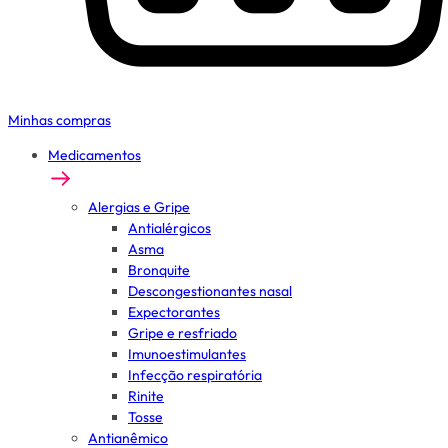
Minhas compras
Medicamentos
Alergias e Gripe
Antialérgicos
Asma
Bronquite
Descongestionantes nasal
Expectorantes
Gripe e resfriado
Imunoestimulantes
Infecção respiratória
Rinite
Tosse
Antianêmico