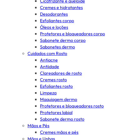
Cicatrizante e queloide
Cremes e hidratantes
Desodorantes
Esfoliantes corpo
Óleos e loções
Protetores e bloqueadores corpo
Sabonete dermo corpo
Sabonetes dermo
Cuidados com Rosto
Antiacne
Antiidade
Clareadores de rosto
Cremes rosto
Esfoliantes rosto
Limpeza
Maquiagem dermo
Protetores e bloqueadores rosto
Protetores labial
Sabonete dermo rosto
Mãos e Pés
Cremes mãos e pés
Mãos e Unhas