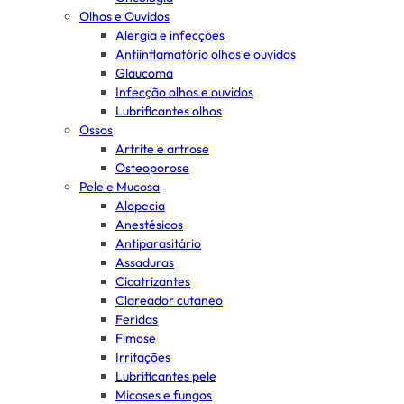
Olhos e Ouvidos
Alergia e infecções
Antiinflamatório olhos e ouvidos
Glaucoma
Infecção olhos e ouvidos
Lubrificantes olhos
Ossos
Artrite e artrose
Osteoporose
Pele e Mucosa
Alopecia
Anestésicos
Antiparasitário
Assaduras
Cicatrizantes
Clareador cutaneo
Feridas
Fimose
Irritações
Lubrificantes pele
Micoses e fungos