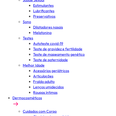
Saúde Sexual
Estimulantes
Lubrificantes
Preservativos
Sono
Dilatadores nasais
Melatonina
Testes
Autoteste covid-19
Teste de gravidez e fertilidade
Teste de mapeamento genético
Teste de paternidade
Melhor Idade
Acessórios geriátricos
Articulações
Fralda adulto
Lenços umidecidos
Roupas íntimas
Dermocosméticos
Cuidados com Corpo