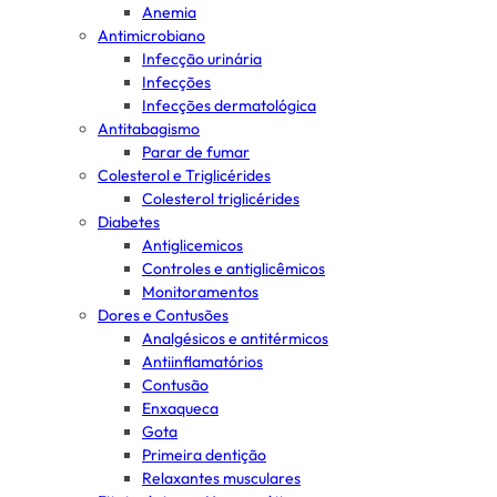
Anemia
Antimicrobiano
Infecção urinária
Infecções
Infecções dermatológica
Antitabagismo
Parar de fumar
Colesterol e Triglicérides
Colesterol triglicérides
Diabetes
Antiglicemicos
Controles e antiglicêmicos
Monitoramentos
Dores e Contusões
Analgésicos e antitérmicos
Antiinflamatórios
Contusão
Enxaqueca
Gota
Primeira dentição
Relaxantes musculares