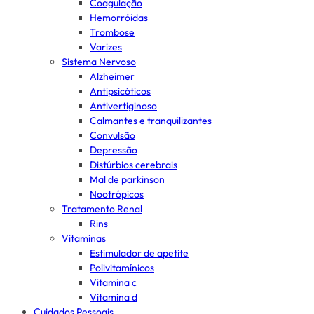
Coagulação
Hemorróidas
Trombose
Varizes
Sistema Nervoso
Alzheimer
Antipsicóticos
Antivertiginoso
Calmantes e tranquilizantes
Convulsão
Depressão
Distúrbios cerebrais
Mal de parkinson
Nootrópicos
Tratamento Renal
Rins
Vitaminas
Estimulador de apetite
Polivitamínicos
Vitamina c
Vitamina d
Cuidados Pessoais