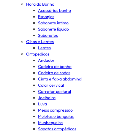
Hora do Banho
Acessórios banho
Esponjas
Sabonete íntimo
Sabonete líquido
Sabonetes
Olhos e Lentes
Lentes
Ortopedicos
Andador
Cadeira de banho
Cadeira de rodas
Cinta e faixa abdominal
Colar cervical
Corretor postural
Joelheira
Luva
Meias compressão
Muletas e bengalas
Munhequeira
Sapatos ortopédicos