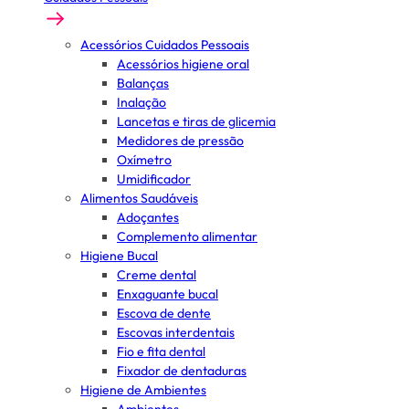
Acessórios Cuidados Pessoais
Acessórios higiene oral
Balanças
Inalação
Lancetas e tiras de glicemia
Medidores de pressão
Oxímetro
Umidificador
Alimentos Saudáveis
Adoçantes
Complemento alimentar
Higiene Bucal
Creme dental
Enxaguante bucal
Escova de dente
Escovas interdentais
Fio e fita dental
Fixador de dentaduras
Higiene de Ambientes