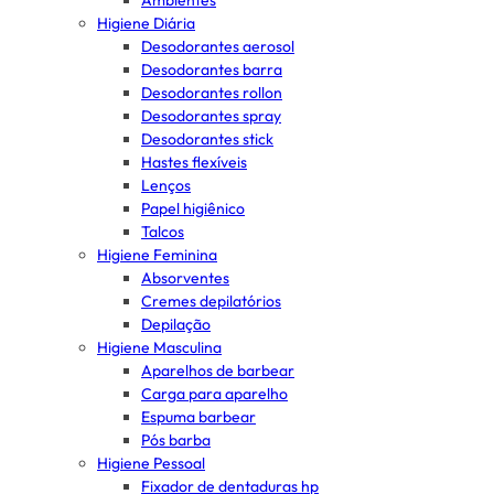
Ambientes
Higiene Diária
Desodorantes aerosol
Desodorantes barra
Desodorantes rollon
Desodorantes spray
Desodorantes stick
Hastes flexíveis
Lenços
Papel higiênico
Talcos
Higiene Feminina
Absorventes
Cremes depilatórios
Depilação
Higiene Masculina
Aparelhos de barbear
Carga para aparelho
Espuma barbear
Pós barba
Higiene Pessoal
Fixador de dentaduras hp