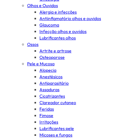
Olhos e Ouvidos
Alergia e infecções
Antiinflamatório olhos e ouvidos
Glaucoma
Infecção olhos e ouvidos
Lubrificantes olhos
Ossos
Artrite e artrose
Osteoporose
Pele e Mucosa
Alopecia
Anestésicos
Antiparasitário
Assaduras
Cicatrizantes
Clareador cutaneo
Feridas
Fimose
Irritações
Lubrificantes pele
Micoses e fungos