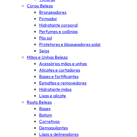
Corpo Beleza
Bronzeadores
Firmador
Hidratante corporal
Perfumes e colônias
Pós sol
Protetores e bloqueadores solar
Seios
Mãos e Unhas Beleza
Acessórios mãos e unhas
Alicates e cortadores
Bases e fortificantes
Esmaltes e removedores
Hidratante mãos
Lixas e alicate
Rosto Beleza
Bases
Batom
Corretivos
Demaquilantes
Lápis e delineadores