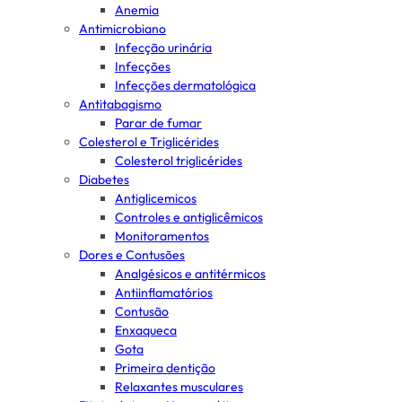
Anemia
Antimicrobiano
Infecção urinária
Infecções
Infecções dermatológica
Antitabagismo
Parar de fumar
Colesterol e Triglicérides
Colesterol triglicérides
Diabetes
Antiglicemicos
Controles e antiglicêmicos
Monitoramentos
Dores e Contusões
Analgésicos e antitérmicos
Antiinflamatórios
Contusão
Enxaqueca
Gota
Primeira dentição
Relaxantes musculares