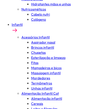
Hidratantes mãos e unhas
Nutricosméticos
Cabelo nutri
Colágeno
Infantil
Acessórios Infantil
Aspirador nasal
Brincos infantil
Chupetas
Esterilização e limpeza
Fitas
Mamadeiras e bicos
Maquiagem infantil
Mordedores
Termômetros
Unhas infantil
Alimentação Infantil Cat
Alimentação infantil
Cereais
Leites e fórmulas