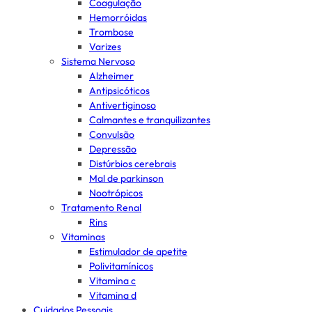
Coagulação
Hemorróidas
Trombose
Varizes
Sistema Nervoso
Alzheimer
Antipsicóticos
Antivertiginoso
Calmantes e tranquilizantes
Convulsão
Depressão
Distúrbios cerebrais
Mal de parkinson
Nootrópicos
Tratamento Renal
Rins
Vitaminas
Estimulador de apetite
Polivitamínicos
Vitamina c
Vitamina d
Cuidados Pessoais