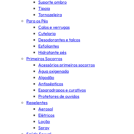
Suporte ombro
Tipoia
Tornozeleira
Para os Pés
Calos e verrugas
Cutelaria
Desodorantes e talcos
Esfoliantes
Hidratante pés
Primeiros Socorros
Acessórios primeiros socorros
Água oxigenada
Algodão
Antissépticos
Esparadrapos e curativos
Protetores de ouvidos
Repelentes
Aerosol
Elétricos
Loção
Spray