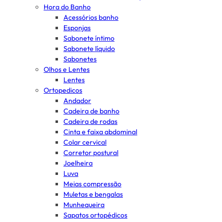
Hora do Banho
Acessórios banho
Esponjas
Sabonete íntimo
Sabonete líquido
Sabonetes
Olhos e Lentes
Lentes
Ortopedicos
Andador
Cadeira de banho
Cadeira de rodas
Cinta e faixa abdominal
Colar cervical
Corretor postural
Joelheira
Luva
Meias compressão
Muletas e bengalas
Munhequeira
Sapatos ortopédicos