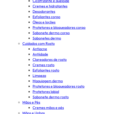
Cicatrizante e queloide
Cremes e hidratantes
Desodorantes
Esfoliantes corpo
Óleos e loções
Protetores e bloqueadores corpo
Sabonete dermo corpo
Sabonetes dermo
Cuidados com Rosto
Antiacne
Antiidade
Clareadores de rosto
Cremes rosto
Esfoliantes rosto
Limpeza
Maquiagem dermo
Protetores e bloqueadores rosto
Protetores labial
Sabonete dermo rosto
Mãos e Pés
Cremes mãos e pés
Mãos e Unhas