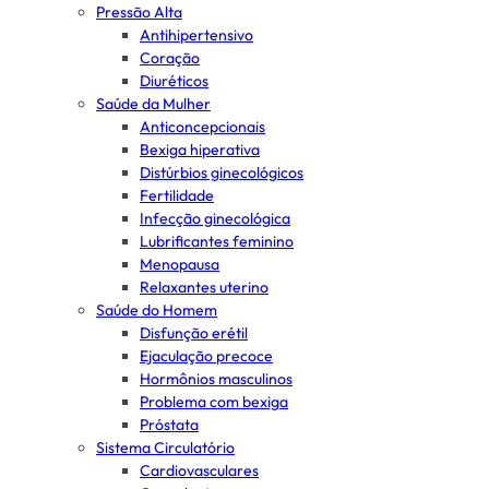
Pressão Alta
Antihipertensivo
Coração
Diuréticos
Saúde da Mulher
Anticoncepcionais
Bexiga hiperativa
Distúrbios ginecológicos
Fertilidade
Infecção ginecológica
Lubrificantes feminino
Menopausa
Relaxantes uterino
Saúde do Homem
Disfunção erétil
Ejaculação precoce
Hormônios masculinos
Problema com bexiga
Próstata
Sistema Circulatório
Cardiovasculares