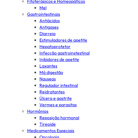
Fitoterápicos e Homeopáticos
Mel
Gastrointestinais
Antiácidos
Antigases
Diarreia
Estimuladores de apetite
Hepatoprotetor
Infecção gastroinstestinal
Inibidores de apetite
Laxantes
Má digestão
Nauseas
Regulador intestinal
Reidratantes
Úlcera e gastrite
Vermes e parasitas
Hormônios
Reposição hormonal
Tireoide
Medicamentos Especiais
Oncologia