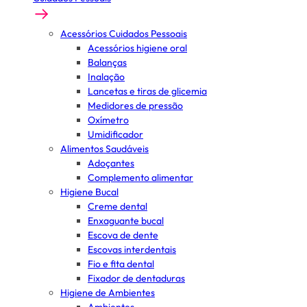
Acessórios Cuidados Pessoais
Acessórios higiene oral
Balanças
Inalação
Lancetas e tiras de glicemia
Medidores de pressão
Oxímetro
Umidificador
Alimentos Saudáveis
Adoçantes
Complemento alimentar
Higiene Bucal
Creme dental
Enxaguante bucal
Escova de dente
Escovas interdentais
Fio e fita dental
Fixador de dentaduras
Higiene de Ambientes