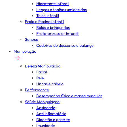
Hidratante infantil
Lenços e toalhas umidecidas
Talco infantil
Praia e Piscina Infantil
Bóias e brinquedos
Protetores solar infantil
Soneca
Cadeiras de descanso e balanço
Manipulação
Beleza Manipulação
Facial
Pele
Unhas e cabelo
Performance
Desempenho físico e massa muscular
Saúde Manipulação
Ansiedade
Anti inflamatório
Digestão e gastrite
Imunidade