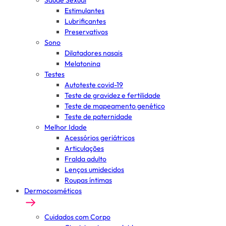
Saúde Sexual
Estimulantes
Lubrificantes
Preservativos
Sono
Dilatadores nasais
Melatonina
Testes
Autoteste covid-19
Teste de gravidez e fertilidade
Teste de mapeamento genético
Teste de paternidade
Melhor Idade
Acessórios geriátricos
Articulações
Fralda adulto
Lenços umidecidos
Roupas íntimas
Dermocosméticos
Cuidados com Corpo