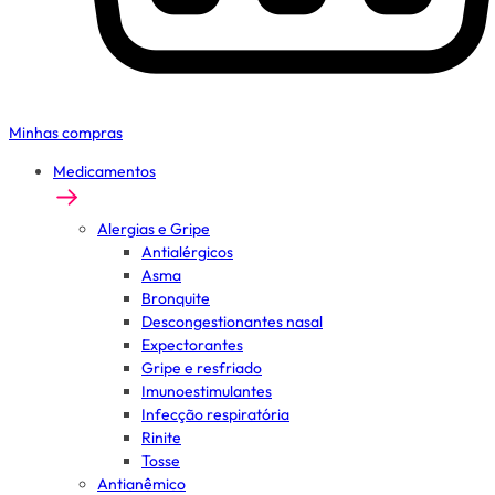
Minhas compras
Medicamentos
Alergias e Gripe
Antialérgicos
Asma
Bronquite
Descongestionantes nasal
Expectorantes
Gripe e resfriado
Imunoestimulantes
Infecção respiratória
Rinite
Tosse
Antianêmico