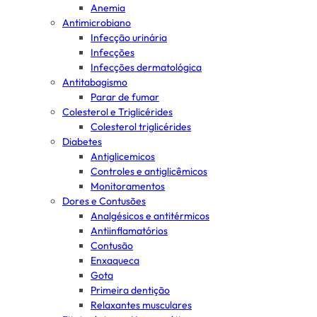
Anemia
Antimicrobiano
Infecção urinária
Infecções
Infecções dermatológica
Antitabagismo
Parar de fumar
Colesterol e Triglicérides
Colesterol triglicérides
Diabetes
Antiglicemicos
Controles e antiglicêmicos
Monitoramentos
Dores e Contusões
Analgésicos e antitérmicos
Antiinflamatórios
Contusão
Enxaqueca
Gota
Primeira dentição
Relaxantes musculares