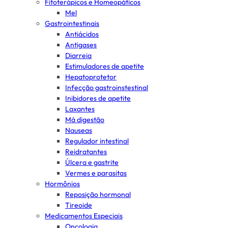
Fitoterápicos e Homeopáticos
Mel
Gastrointestinais
Antiácidos
Antigases
Diarreia
Estimuladores de apetite
Hepatoprotetor
Infecção gastroinstestinal
Inibidores de apetite
Laxantes
Má digestão
Nauseas
Regulador intestinal
Reidratantes
Úlcera e gastrite
Vermes e parasitas
Hormônios
Reposição hormonal
Tireoide
Medicamentos Especiais
Oncologia