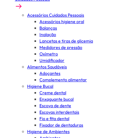
Acessórios Cuidados Pessoais
Acessórios higiene oral
Balanças
Inalação
Lancetas e tiras de glicemia
Medidores de pressão
Oxímetro
Umidificador
Alimentos Saudáveis
Adoçantes
Complemento alimentar
Higiene Bucal
Creme dental
Enxaguante bucal
Escova de dente
Escovas interdentais
Fio e fita dental
Fixador de dentaduras
Higiene de Ambientes