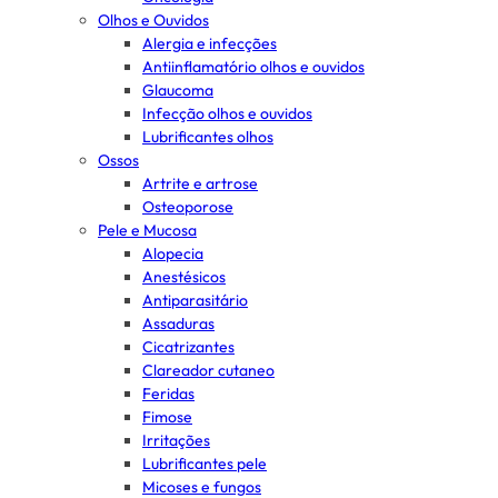
Olhos e Ouvidos
Alergia e infecções
Antiinflamatório olhos e ouvidos
Glaucoma
Infecção olhos e ouvidos
Lubrificantes olhos
Ossos
Artrite e artrose
Osteoporose
Pele e Mucosa
Alopecia
Anestésicos
Antiparasitário
Assaduras
Cicatrizantes
Clareador cutaneo
Feridas
Fimose
Irritações
Lubrificantes pele
Micoses e fungos