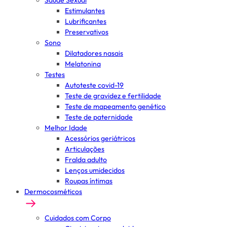
Saúde Sexual
Estimulantes
Lubrificantes
Preservativos
Sono
Dilatadores nasais
Melatonina
Testes
Autoteste covid-19
Teste de gravidez e fertilidade
Teste de mapeamento genético
Teste de paternidade
Melhor Idade
Acessórios geriátricos
Articulações
Fralda adulto
Lenços umidecidos
Roupas íntimas
Dermocosméticos
Cuidados com Corpo