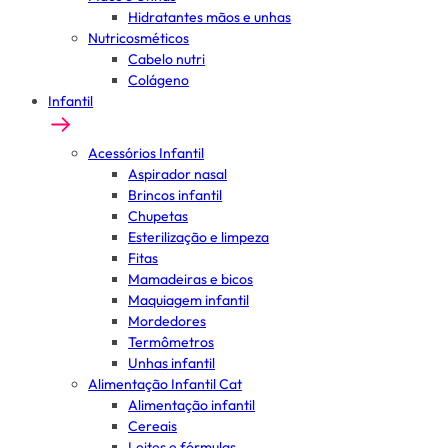
Hidratantes mãos e unhas
Nutricosméticos
Cabelo nutri
Colágeno
Infantil
Acessórios Infantil
Aspirador nasal
Brincos infantil
Chupetas
Esterilização e limpeza
Fitas
Mamadeiras e bicos
Maquiagem infantil
Mordedores
Termômetros
Unhas infantil
Alimentação Infantil Cat
Alimentação infantil
Cereais
Leites e fórmulas