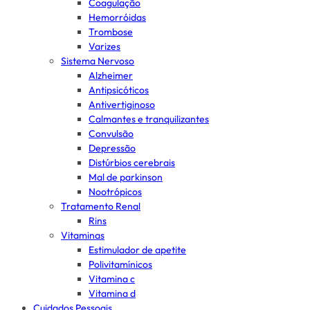
Coagulação
Hemorróidas
Trombose
Varizes
Sistema Nervoso
Alzheimer
Antipsicóticos
Antivertiginoso
Calmantes e tranquilizantes
Convulsão
Depressão
Distúrbios cerebrais
Mal de parkinson
Nootrópicos
Tratamento Renal
Rins
Vitaminas
Estimulador de apetite
Polivitamínicos
Vitamina c
Vitamina d
Cuidados Pessoais