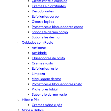
Cicatrizante e queloide
Cremes e hidratantes
Desodorantes
Esfoliantes corpo
Óleos e loções
Protetores e bloqueadores corpo
Sabonete dermo corpo
Sabonetes dermo
Cuidados com Rosto
Antiacne
Antiidade
Clareadores de rosto
Cremes rosto
Esfoliantes rosto
Limpeza
Maquiagem dermo
Protetores e bloqueadores rosto
Protetores labial
Sabonete dermo rosto
Mãos e Pés
Cremes mãos e pés
Mãos e Unhas