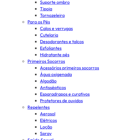
Suporte ombro
Tipoia
Tornozeleira
Para os Pés
Calos e verrugas
Cutelaria
Desodorantes e talcos
Esfoliantes
Hidratante pés
Primeiros Socorros
Acessórios primeiros socorros
Água oxigenada
Algodão
Antissépticos
Esparadrapos e curativos
Protetores de ouvidos
Repelentes
Aerosol
Elétricos
Loção
Spray