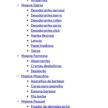
Ambientes
Higiene Diária
Desodorantes aerosol
Desodorantes barra
Desodorantes rollon
Desodorantes spray
Desodorantes stick
Hastes flexíveis
Lenços
Papel higiênico
Talcos
Higiene Feminina
Absorventes
Cremes depilatórios
Depilação
Higiene Masculina
Aparelhos de barbear
Carga para aparelho
Espuma barbear
Pós barba
Higiene Pessoal
Fixador de dentaduras hp