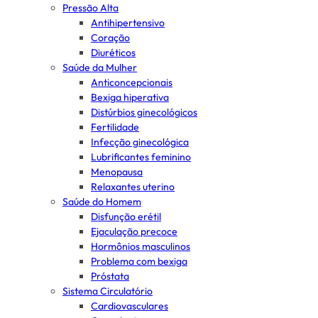
Pressão Alta
Antihipertensivo
Coração
Diuréticos
Saúde da Mulher
Anticoncepcionais
Bexiga hiperativa
Distúrbios ginecológicos
Fertilidade
Infecção ginecológica
Lubrificantes feminino
Menopausa
Relaxantes uterino
Saúde do Homem
Disfunção erétil
Ejaculação precoce
Hormônios masculinos
Problema com bexiga
Próstata
Sistema Circulatório
Cardiovasculares