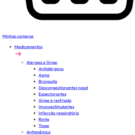
Minhas compras
Medicamentos
Alergias e Gripe
Antialérgicos
Asma
Bronquite
Descongestionantes nasal
Expectorantes
Gripe e resfriado
Imunoestimulantes
Infecção respiratória
Rinite
Tosse
Antianêmico