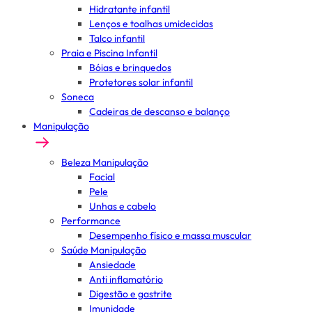
Hidratante infantil
Lenços e toalhas umidecidas
Talco infantil
Praia e Piscina Infantil
Bóias e brinquedos
Protetores solar infantil
Soneca
Cadeiras de descanso e balanço
Manipulação
Beleza Manipulação
Facial
Pele
Unhas e cabelo
Performance
Desempenho físico e massa muscular
Saúde Manipulação
Ansiedade
Anti inflamatório
Digestão e gastrite
Imunidade