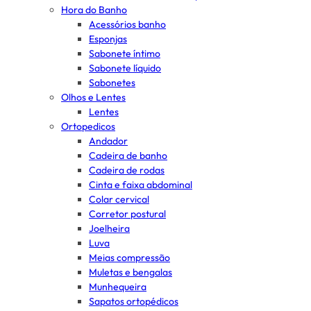
Hora do Banho
Acessórios banho
Esponjas
Sabonete íntimo
Sabonete líquido
Sabonetes
Olhos e Lentes
Lentes
Ortopedicos
Andador
Cadeira de banho
Cadeira de rodas
Cinta e faixa abdominal
Colar cervical
Corretor postural
Joelheira
Luva
Meias compressão
Muletas e bengalas
Munhequeira
Sapatos ortopédicos