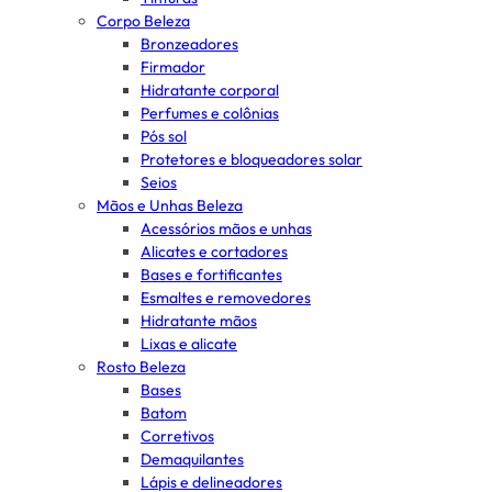
Corpo Beleza
Bronzeadores
Firmador
Hidratante corporal
Perfumes e colônias
Pós sol
Protetores e bloqueadores solar
Seios
Mãos e Unhas Beleza
Acessórios mãos e unhas
Alicates e cortadores
Bases e fortificantes
Esmaltes e removedores
Hidratante mãos
Lixas e alicate
Rosto Beleza
Bases
Batom
Corretivos
Demaquilantes
Lápis e delineadores