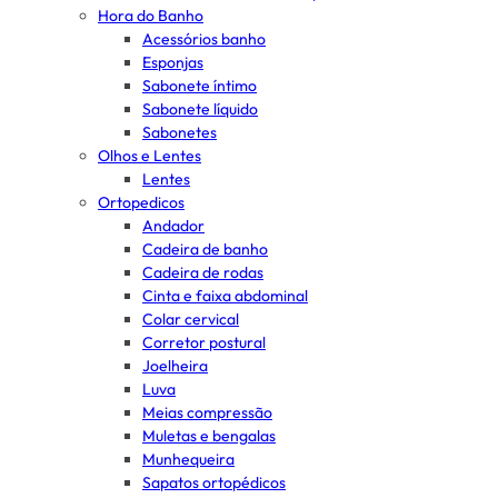
Hora do Banho
Acessórios banho
Esponjas
Sabonete íntimo
Sabonete líquido
Sabonetes
Olhos e Lentes
Lentes
Ortopedicos
Andador
Cadeira de banho
Cadeira de rodas
Cinta e faixa abdominal
Colar cervical
Corretor postural
Joelheira
Luva
Meias compressão
Muletas e bengalas
Munhequeira
Sapatos ortopédicos