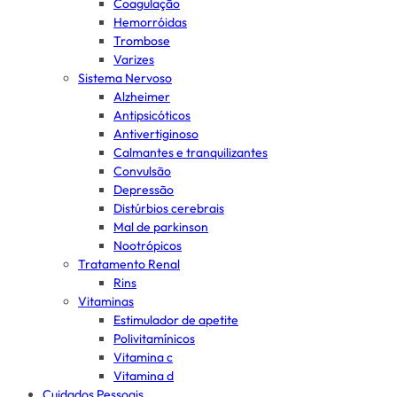
Coagulação
Hemorróidas
Trombose
Varizes
Sistema Nervoso
Alzheimer
Antipsicóticos
Antivertiginoso
Calmantes e tranquilizantes
Convulsão
Depressão
Distúrbios cerebrais
Mal de parkinson
Nootrópicos
Tratamento Renal
Rins
Vitaminas
Estimulador de apetite
Polivitamínicos
Vitamina c
Vitamina d
Cuidados Pessoais