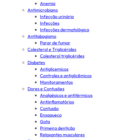
Anemia
Antimicrobiano
Infecção urinária
Infecções
Infecções dermatológica
Antitabagismo
Parar de fumar
Colesterol e Triglicérides
Colesterol triglicérides
Diabetes
Antiglicemicos
Controles e antiglicêmicos
Monitoramentos
Dores e Contusões
Analgésicos e antitérmicos
Antiinflamatórios
Contusão
Enxaqueca
Gota
Primeira dentição
Relaxantes musculares