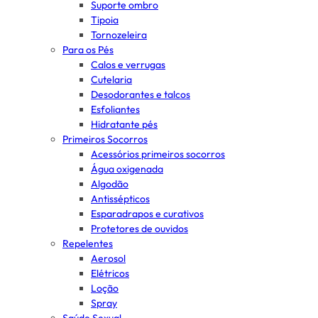
Suporte ombro
Tipoia
Tornozeleira
Para os Pés
Calos e verrugas
Cutelaria
Desodorantes e talcos
Esfoliantes
Hidratante pés
Primeiros Socorros
Acessórios primeiros socorros
Água oxigenada
Algodão
Antissépticos
Esparadrapos e curativos
Protetores de ouvidos
Repelentes
Aerosol
Elétricos
Loção
Spray