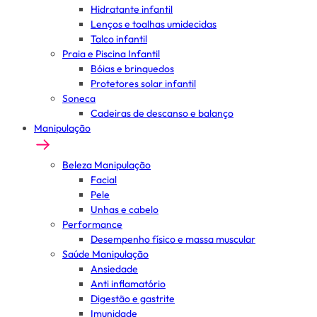
Hidratante infantil
Lenços e toalhas umidecidas
Talco infantil
Praia e Piscina Infantil
Bóias e brinquedos
Protetores solar infantil
Soneca
Cadeiras de descanso e balanço
Manipulação
Beleza Manipulação
Facial
Pele
Unhas e cabelo
Performance
Desempenho físico e massa muscular
Saúde Manipulação
Ansiedade
Anti inflamatório
Digestão e gastrite
Imunidade