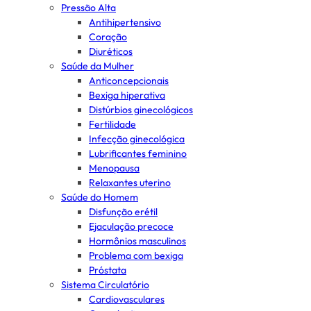
Pressão Alta
Antihipertensivo
Coração
Diuréticos
Saúde da Mulher
Anticoncepcionais
Bexiga hiperativa
Distúrbios ginecológicos
Fertilidade
Infecção ginecológica
Lubrificantes feminino
Menopausa
Relaxantes uterino
Saúde do Homem
Disfunção erétil
Ejaculação precoce
Hormônios masculinos
Problema com bexiga
Próstata
Sistema Circulatório
Cardiovasculares