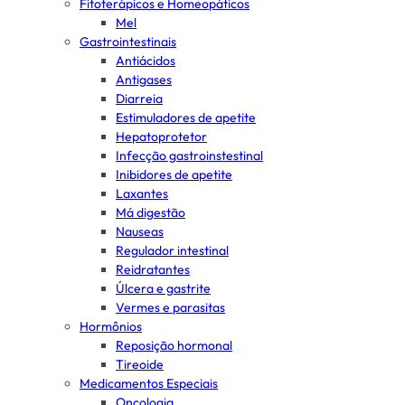
Fitoterápicos e Homeopáticos
Mel
Gastrointestinais
Antiácidos
Antigases
Diarreia
Estimuladores de apetite
Hepatoprotetor
Infecção gastroinstestinal
Inibidores de apetite
Laxantes
Má digestão
Nauseas
Regulador intestinal
Reidratantes
Úlcera e gastrite
Vermes e parasitas
Hormônios
Reposição hormonal
Tireoide
Medicamentos Especiais
Oncologia