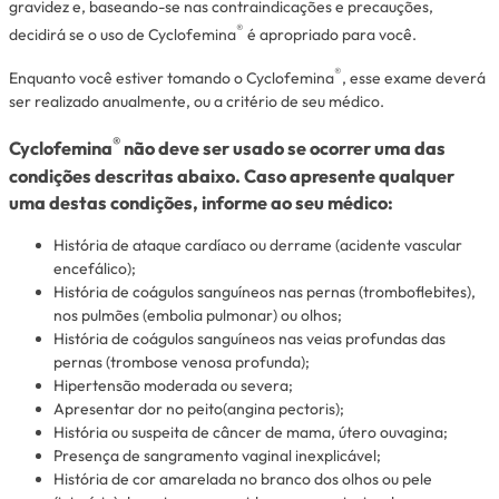
gravidez e, baseando-se nas contraindicações e precauções,
®
decidirá se o uso de Cyclofemina
é apropriado para você.
®
Enquanto você estiver tomando o Cyclofemina
, esse exame deverá
ser realizado anualmente, ou a critério de seu médico.
®
Cyclofemina
não deve ser usado se ocorrer uma das
condições descritas abaixo. Caso apresente qualquer
uma destas condições, informe ao seu médico:
História de ataque cardíaco ou derrame (acidente vascular
encefálico);
História de coágulos sanguíneos nas pernas (tromboflebites),
nos pulmões (embolia pulmonar) ou olhos;
História de coágulos sanguíneos nas veias profundas das
pernas (trombose venosa profunda);
Hipertensão moderada ou severa;
Apresentar dor no peito(angina
pectoris
);
História ou suspeita de câncer de mama, útero ouvagina;
Presença de sangramento vaginal inexplicável;
História de cor amarelada no branco dos olhos ou pele