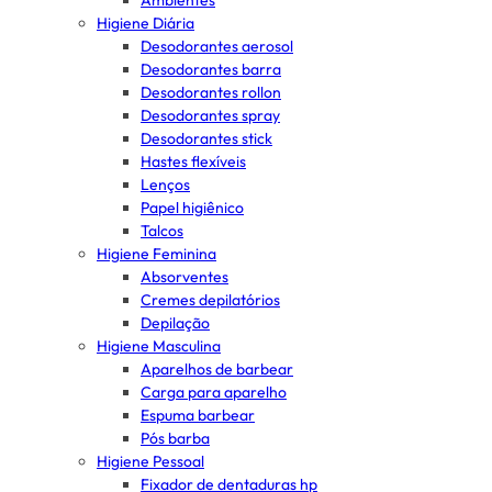
Ambientes
Higiene Diária
Desodorantes aerosol
Desodorantes barra
Desodorantes rollon
Desodorantes spray
Desodorantes stick
Hastes flexíveis
Lenços
Papel higiênico
Talcos
Higiene Feminina
Absorventes
Cremes depilatórios
Depilação
Higiene Masculina
Aparelhos de barbear
Carga para aparelho
Espuma barbear
Pós barba
Higiene Pessoal
Fixador de dentaduras hp