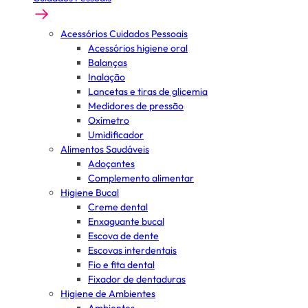
Acessórios Cuidados Pessoais
Acessórios higiene oral
Balanças
Inalação
Lancetas e tiras de glicemia
Medidores de pressão
Oxímetro
Umidificador
Alimentos Saudáveis
Adoçantes
Complemento alimentar
Higiene Bucal
Creme dental
Enxaguante bucal
Escova de dente
Escovas interdentais
Fio e fita dental
Fixador de dentaduras
Higiene de Ambientes