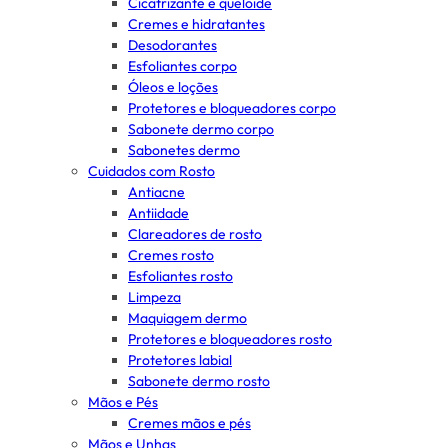
Cicatrizante e queloide
Cremes e hidratantes
Desodorantes
Esfoliantes corpo
Óleos e loções
Protetores e bloqueadores corpo
Sabonete dermo corpo
Sabonetes dermo
Cuidados com Rosto
Antiacne
Antiidade
Clareadores de rosto
Cremes rosto
Esfoliantes rosto
Limpeza
Maquiagem dermo
Protetores e bloqueadores rosto
Protetores labial
Sabonete dermo rosto
Mãos e Pés
Cremes mãos e pés
Mãos e Unhas