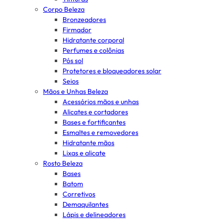
Corpo Beleza
Bronzeadores
Firmador
Hidratante corporal
Perfumes e colônias
Pós sol
Protetores e bloqueadores solar
Seios
Mãos e Unhas Beleza
Acessórios mãos e unhas
Alicates e cortadores
Bases e fortificantes
Esmaltes e removedores
Hidratante mãos
Lixas e alicate
Rosto Beleza
Bases
Batom
Corretivos
Demaquilantes
Lápis e delineadores