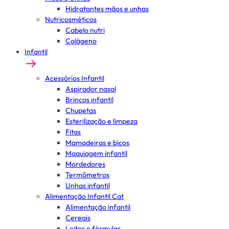
Hidratantes mãos e unhas
Nutricosméticos
Cabelo nutri
Colágeno
Infantil
Acessórios Infantil
Aspirador nasal
Brincos infantil
Chupetas
Esterilização e limpeza
Fitas
Mamadeiras e bicos
Maquiagem infantil
Mordedores
Termômetros
Unhas infantil
Alimentação Infantil Cat
Alimentação infantil
Cereais
Leites e fórmulas