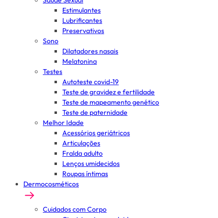
Saúde Sexual
Estimulantes
Lubrificantes
Preservativos
Sono
Dilatadores nasais
Melatonina
Testes
Autoteste covid-19
Teste de gravidez e fertilidade
Teste de mapeamento genético
Teste de paternidade
Melhor Idade
Acessórios geriátricos
Articulações
Fralda adulto
Lenços umidecidos
Roupas íntimas
Dermocosméticos
Cuidados com Corpo