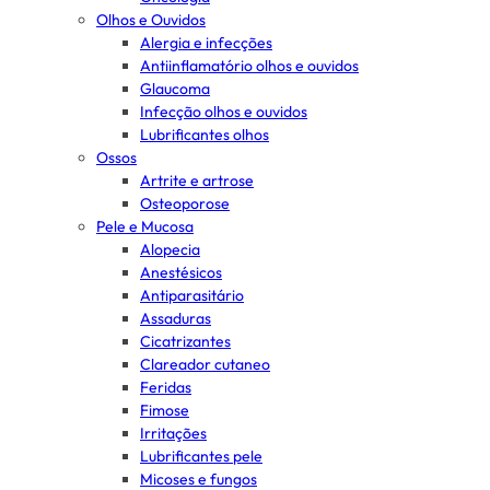
Olhos e Ouvidos
Alergia e infecções
Antiinflamatório olhos e ouvidos
Glaucoma
Infecção olhos e ouvidos
Lubrificantes olhos
Ossos
Artrite e artrose
Osteoporose
Pele e Mucosa
Alopecia
Anestésicos
Antiparasitário
Assaduras
Cicatrizantes
Clareador cutaneo
Feridas
Fimose
Irritações
Lubrificantes pele
Micoses e fungos