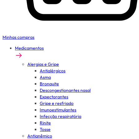
Minhas compras
Medicamentos
Alergias e Gripe
Antialérgicos
Asma
Bronquite
Descongestionantes nasal
Expectorantes
Gripe e resfriado
Imunoestimulantes
Infecção respiratória
Rinite
Tosse
Antianêmico