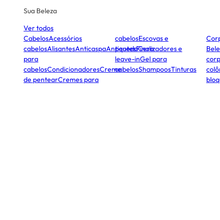
Sua Beleza
Ver todos
Cabelos
Acessórios
cabelos
Escovas e
Cor
cabelos
Alisantes
Anticaspa
Antiqueda
pentes
Finalizadores e
Cera
Bele
para
leave-in
Gel para
corp
cabelos
Condicionadores
Creme
cabelos
Shampoos
Tinturas
colô
de pentear
Cremes para
bloq