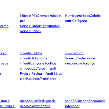
Mãos e Pés
Cremes mãos e
Nutricosméticos
Cabelo
pés
nutri
Colágeno
dermo
Mãos e Unhas
Hidratantes
mãos e unhas
para
infantil
Fraldas
solar infantil
infantil
Hidratante
Soneca
Cadeiras de
e bebe
infantil
Lenços e toalhas
descanso e balanço
umidecidas
Talco infantil
s
Praia e Piscina Infantil
Bóias
e brinquedos
Protetores
stão e
menopausa
Redução de
sono
Saúde hepática
Saúde
de
Libido e
peso
Relaxamento e
intestinal