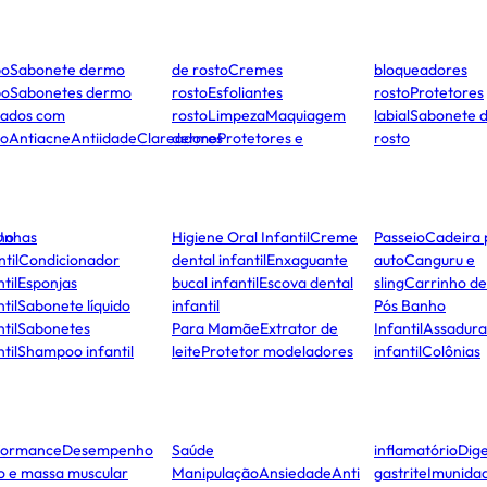
po
Sabonete dermo
de rosto
Cremes
bloqueadores
po
Sabonetes dermo
rosto
Esfoliantes
rosto
Protetores
dados com
rosto
Limpeza
Maquiagem
labial
Sabonete 
to
Antiacne
Antiidade
Clareadores
dermo
Protetores e
rosto
ho
Unhas
Higiene Oral Infantil
Creme
Passeio
Cadeira 
ntil
Condicionador
dental infantil
Enxaguante
auto
Canguru e
til
Esponjas
bucal infantil
Escova dental
sling
Carrinho d
til
Sabonete líquido
infantil
Pós Banho
til
Sabonetes
Para Mamãe
Extrator de
Infantil
Assadura
til
Shampoo infantil
leite
Protetor modeladores
infantil
Colônias
formance
Desempenho
Saúde
inflamatório
Dige
co e massa muscular
Manipulação
Ansiedade
Anti
gastrite
Imunida