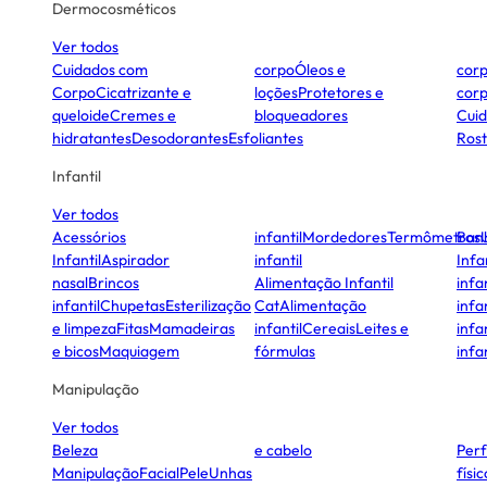
Dermocosméticos
Ver todos
Cuidados com
corpo
Óleos e
cor
Corpo
Cicatrizante e
loções
Protetores e
cor
queloide
Cremes e
bloqueadores
Cui
hidratantes
Desodorantes
Esfoliantes
Ros
Infantil
Ver todos
Acessórios
infantil
Mordedores
Termômetros
Ban
Infantil
Aspirador
infantil
Infa
nasal
Brincos
Alimentação Infantil
infan
infantil
Chupetas
Esterilização
Cat
Alimentação
infan
e limpeza
Fitas
Mamadeiras
infantil
Cereais
Leites e
infan
e bicos
Maquiagem
fórmulas
infan
Manipulação
Ver todos
Beleza
e cabelo
Per
Manipulação
Facial
Pele
Unhas
físi