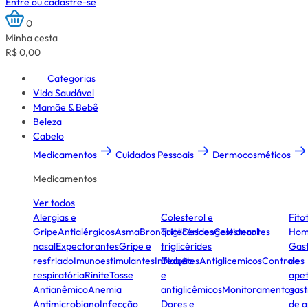
Entre ou cadastre-se
0
Minha cesta
R$ 0,00
Categorias
Vida Saudável
Mamãe & Bebê
Beleza
Cabelo
Medicamentos
Cuidados Pessoais
Dermocosméticos
Medicamentos
Ver todos
Alergias e
Colesterol e
Fito
Gripe
Antialérgicos
Asma
Bronquite
Triglicérides
Descongestionantes
Colesterol
Hom
nasal
Expectorantes
Gripe e
triglicérides
Gast
resfriado
Imunoestimulantes
Infecção
Diabetes
Antiglicemicos
Controles
de
respiratória
Rinite
Tosse
e
apet
Antianêmico
Anemia
antiglicêmicos
Monitoramentos
gast
Antimicrobiano
Infecção
Dores e
de a