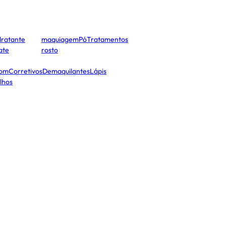
dratante
maquiagem
Pó
Tratamentos
cate
rosto
tom
Corretivos
Demaquilantes
Lápis
lhos