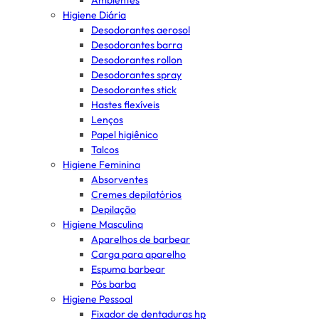
Ambientes
Higiene Diária
Desodorantes aerosol
Desodorantes barra
Desodorantes rollon
Desodorantes spray
Desodorantes stick
Hastes flexíveis
Lenços
Papel higiênico
Talcos
Higiene Feminina
Absorventes
Cremes depilatórios
Depilação
Higiene Masculina
Aparelhos de barbear
Carga para aparelho
Espuma barbear
Pós barba
Higiene Pessoal
Fixador de dentaduras hp