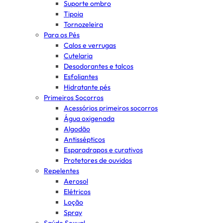
Suporte ombro
Tipoia
Tornozeleira
Para os Pés
Calos e verrugas
Cutelaria
Desodorantes e talcos
Esfoliantes
Hidratante pés
Primeiros Socorros
Acessórios primeiros socorros
Água oxigenada
Algodão
Antissépticos
Esparadrapos e curativos
Protetores de ouvidos
Repelentes
Aerosol
Elétricos
Loção
Spray