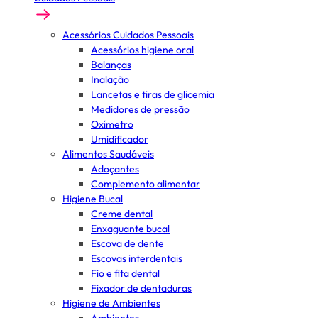
Acessórios Cuidados Pessoais
Acessórios higiene oral
Balanças
Inalação
Lancetas e tiras de glicemia
Medidores de pressão
Oxímetro
Umidificador
Alimentos Saudáveis
Adoçantes
Complemento alimentar
Higiene Bucal
Creme dental
Enxaguante bucal
Escova de dente
Escovas interdentais
Fio e fita dental
Fixador de dentaduras
Higiene de Ambientes