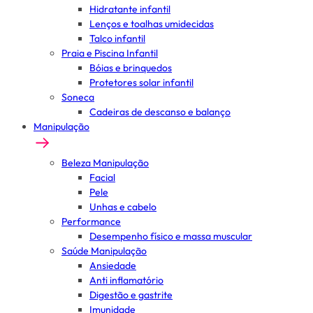
Hidratante infantil
Lenços e toalhas umidecidas
Talco infantil
Praia e Piscina Infantil
Bóias e brinquedos
Protetores solar infantil
Soneca
Cadeiras de descanso e balanço
Manipulação
Beleza Manipulação
Facial
Pele
Unhas e cabelo
Performance
Desempenho físico e massa muscular
Saúde Manipulação
Ansiedade
Anti inflamatório
Digestão e gastrite
Imunidade