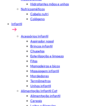
Hidratantes mãos e unhas
Nutricosméticos
Cabelo nutri
Colágeno
Infantil
Acessórios Infantil
Aspirador nasal
Brincos infantil
Chupetas
Esterilização e limpeza
Fitas
Mamadeiras e bicos
Maquiagem infantil
Mordedores
Termômetros
Unhas infantil
Alimentação Infantil Cat
Alimentação infantil
Cereais
Leites e fórmulas