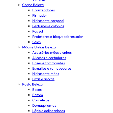
Corpo Beleza
Bronzeadores
Firmador
Hidratante corporal
Perfumes e colônias
Pós sol
Protetores e bloqueadores solar
Seios
Mãos e Unhas Beleza
Acessórios mãos e unhas
Alicates e cortadores
Bases e fortificantes
Esmaltes e removedores
Hidratante mãos
Lixas e alicate
Rosto Beleza
Bases
Batom
Corretivos
Demaquilantes
Lápis e delineadores