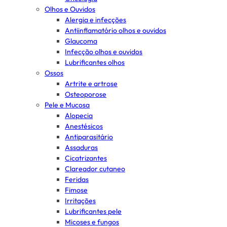
Olhos e Ouvidos
Alergia e infecções
Antiinflamatório olhos e ouvidos
Glaucoma
Infecção olhos e ouvidos
Lubrificantes olhos
Ossos
Artrite e artrose
Osteoporose
Pele e Mucosa
Alopecia
Anestésicos
Antiparasitário
Assaduras
Cicatrizantes
Clareador cutaneo
Feridas
Fimose
Irritações
Lubrificantes pele
Micoses e fungos