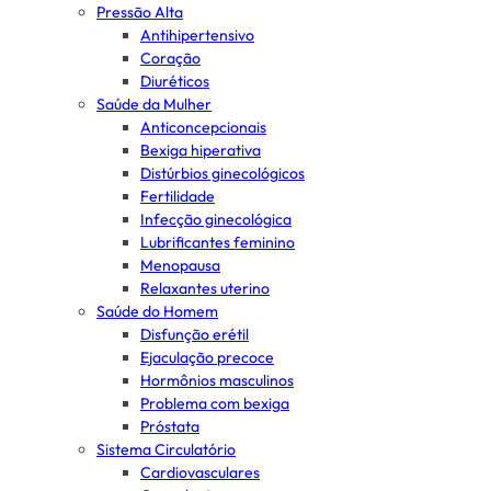
Pressão Alta
Antihipertensivo
Coração
Diuréticos
Saúde da Mulher
Anticoncepcionais
Bexiga hiperativa
Distúrbios ginecológicos
Fertilidade
Infecção ginecológica
Lubrificantes feminino
Menopausa
Relaxantes uterino
Saúde do Homem
Disfunção erétil
Ejaculação precoce
Hormônios masculinos
Problema com bexiga
Próstata
Sistema Circulatório
Cardiovasculares