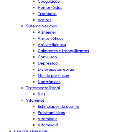
Coagulação
Hemorróidas
Trombose
Varizes
Sistema Nervoso
Alzheimer
Antipsicóticos
Antivertiginoso
Calmantes e tranquilizantes
Convulsão
Depressão
Distúrbios cerebrais
Mal de parkinson
Nootrópicos
Tratamento Renal
Rins
Vitaminas
Estimulador de apetite
Polivitamínicos
Vitamina c
Vitamina d
Cuidados Pessoais