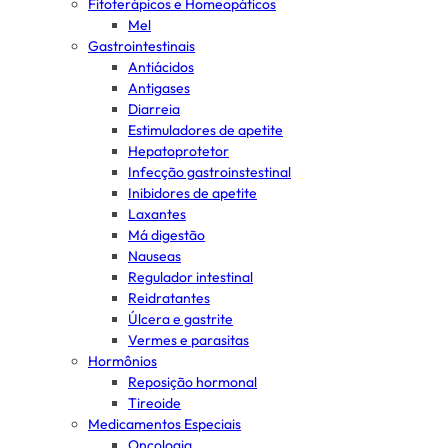
Fitoterápicos e Homeopáticos
Mel
Gastrointestinais
Antiácidos
Antigases
Diarreia
Estimuladores de apetite
Hepatoprotetor
Infecção gastroinstestinal
Inibidores de apetite
Laxantes
Má digestão
Nauseas
Regulador intestinal
Reidratantes
Úlcera e gastrite
Vermes e parasitas
Hormônios
Reposição hormonal
Tireoide
Medicamentos Especiais
Oncologia