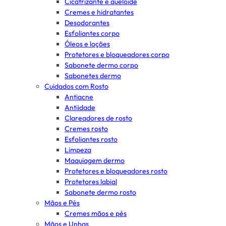
Cicatrizante e queloide
Cremes e hidratantes
Desodorantes
Esfoliantes corpo
Óleos e loções
Protetores e bloqueadores corpo
Sabonete dermo corpo
Sabonetes dermo
Cuidados com Rosto
Antiacne
Antiidade
Clareadores de rosto
Cremes rosto
Esfoliantes rosto
Limpeza
Maquiagem dermo
Protetores e bloqueadores rosto
Protetores labial
Sabonete dermo rosto
Mãos e Pés
Cremes mãos e pés
Mãos e Unhas