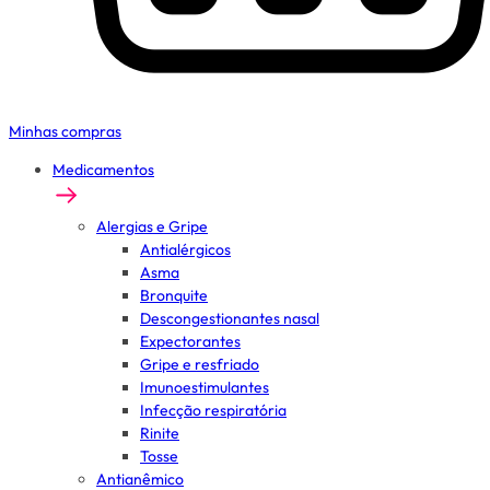
Minhas compras
Medicamentos
Alergias e Gripe
Antialérgicos
Asma
Bronquite
Descongestionantes nasal
Expectorantes
Gripe e resfriado
Imunoestimulantes
Infecção respiratória
Rinite
Tosse
Antianêmico