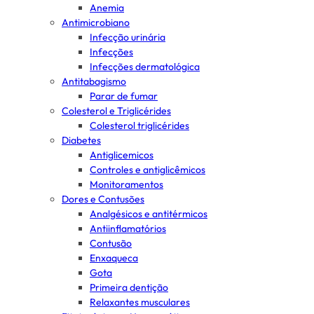
Anemia
Antimicrobiano
Infecção urinária
Infecções
Infecções dermatológica
Antitabagismo
Parar de fumar
Colesterol e Triglicérides
Colesterol triglicérides
Diabetes
Antiglicemicos
Controles e antiglicêmicos
Monitoramentos
Dores e Contusões
Analgésicos e antitérmicos
Antiinflamatórios
Contusão
Enxaqueca
Gota
Primeira dentição
Relaxantes musculares