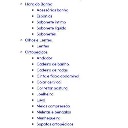
Hora do Banho
Acessórios banho
Esponjas
Sabonete íntimo
Sabonete líquido
Sabonetes
Olhos e Lentes
Lentes
Ortopedicos
Andador
Cadeira de banho
Cadeira de rodas
Cinta e faixa abdominal
Colar cervical
Corretor postural
Joelheira
Luva
Meias compressão
Muletas e bengalas
Munhequeira
Sapatos ortopédicos