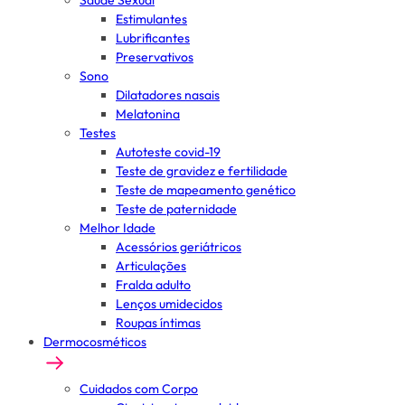
Saúde Sexual
Estimulantes
Lubrificantes
Preservativos
Sono
Dilatadores nasais
Melatonina
Testes
Autoteste covid-19
Teste de gravidez e fertilidade
Teste de mapeamento genético
Teste de paternidade
Melhor Idade
Acessórios geriátricos
Articulações
Fralda adulto
Lenços umidecidos
Roupas íntimas
Dermocosméticos
Cuidados com Corpo