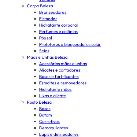
Corpo Beleza
Bronzeadores
Firmador
Hidratante corporal
Perfumes e colônias
Pós sol
Protetores e bloqueadores solar
Seios
Mãos e Unhas Beleza
Acessórios mãos e unhas
Alicates e cortadores
Bases e fortificantes
Esmaltes e removedores
Hidratante mãos
Lixas e alicate
Rosto Beleza
Bases
Batom
Corretivos
Demaquilantes
Lápis e delineadores