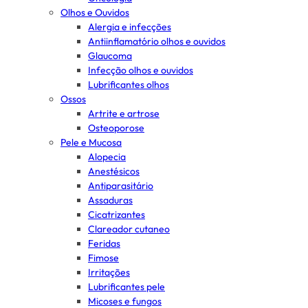
Olhos e Ouvidos
Alergia e infecções
Antiinflamatório olhos e ouvidos
Glaucoma
Infecção olhos e ouvidos
Lubrificantes olhos
Ossos
Artrite e artrose
Osteoporose
Pele e Mucosa
Alopecia
Anestésicos
Antiparasitário
Assaduras
Cicatrizantes
Clareador cutaneo
Feridas
Fimose
Irritações
Lubrificantes pele
Micoses e fungos