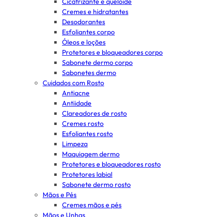
Cicatrizante e queloide
Cremes e hidratantes
Desodorantes
Esfoliantes corpo
Óleos e loções
Protetores e bloqueadores corpo
Sabonete dermo corpo
Sabonetes dermo
Cuidados com Rosto
Antiacne
Antiidade
Clareadores de rosto
Cremes rosto
Esfoliantes rosto
Limpeza
Maquiagem dermo
Protetores e bloqueadores rosto
Protetores labial
Sabonete dermo rosto
Mãos e Pés
Cremes mãos e pés
Mãos e Unhas