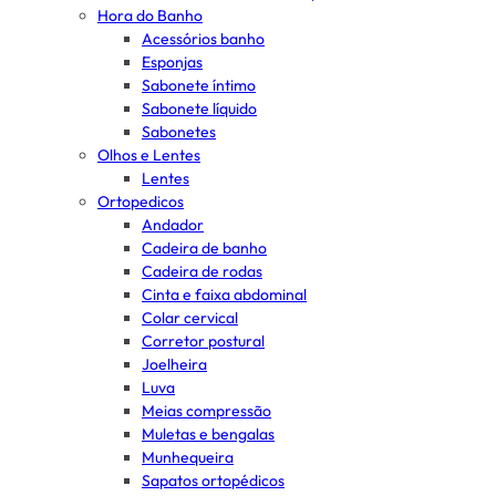
Hora do Banho
Acessórios banho
Esponjas
Sabonete íntimo
Sabonete líquido
Sabonetes
Olhos e Lentes
Lentes
Ortopedicos
Andador
Cadeira de banho
Cadeira de rodas
Cinta e faixa abdominal
Colar cervical
Corretor postural
Joelheira
Luva
Meias compressão
Muletas e bengalas
Munhequeira
Sapatos ortopédicos