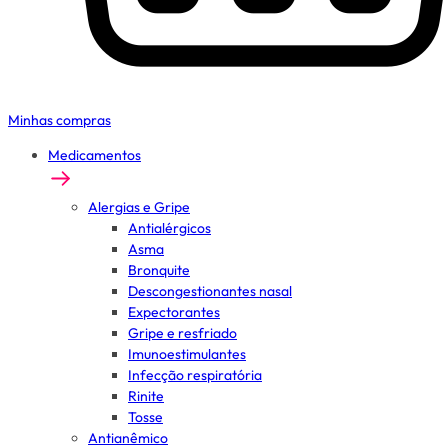
Minhas compras
Medicamentos
Alergias e Gripe
Antialérgicos
Asma
Bronquite
Descongestionantes nasal
Expectorantes
Gripe e resfriado
Imunoestimulantes
Infecção respiratória
Rinite
Tosse
Antianêmico