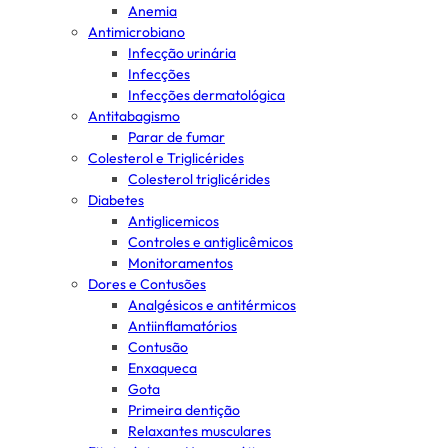
Anemia
Antimicrobiano
Infecção urinária
Infecções
Infecções dermatológica
Antitabagismo
Parar de fumar
Colesterol e Triglicérides
Colesterol triglicérides
Diabetes
Antiglicemicos
Controles e antiglicêmicos
Monitoramentos
Dores e Contusões
Analgésicos e antitérmicos
Antiinflamatórios
Contusão
Enxaqueca
Gota
Primeira dentição
Relaxantes musculares