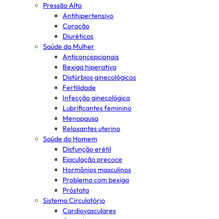
Pressão Alta
Antihipertensivo
Coração
Diuréticos
Saúde da Mulher
Anticoncepcionais
Bexiga hiperativa
Distúrbios ginecológicos
Fertilidade
Infecção ginecológica
Lubrificantes feminino
Menopausa
Relaxantes uterino
Saúde do Homem
Disfunção erétil
Ejaculação precoce
Hormônios masculinos
Problema com bexiga
Próstata
Sistema Circulatório
Cardiovasculares