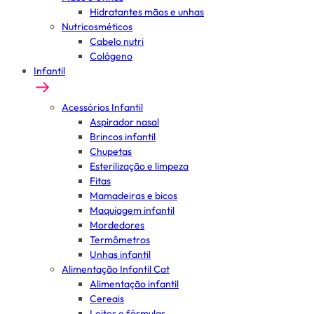
Hidratantes mãos e unhas
Nutricosméticos
Cabelo nutri
Colágeno
Infantil
Acessórios Infantil
Aspirador nasal
Brincos infantil
Chupetas
Esterilização e limpeza
Fitas
Mamadeiras e bicos
Maquiagem infantil
Mordedores
Termômetros
Unhas infantil
Alimentação Infantil Cat
Alimentação infantil
Cereais
Leites e fórmulas