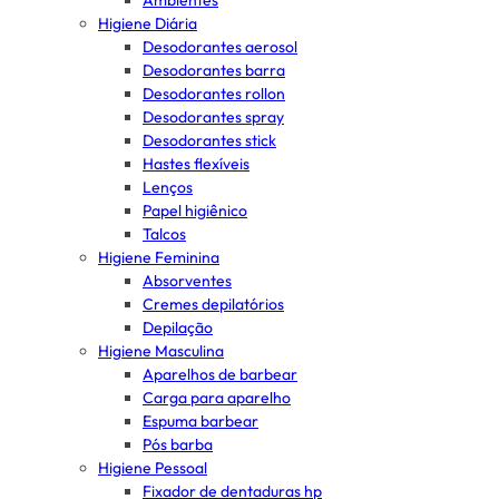
Ambientes
Higiene Diária
Desodorantes aerosol
Desodorantes barra
Desodorantes rollon
Desodorantes spray
Desodorantes stick
Hastes flexíveis
Lenços
Papel higiênico
Talcos
Higiene Feminina
Absorventes
Cremes depilatórios
Depilação
Higiene Masculina
Aparelhos de barbear
Carga para aparelho
Espuma barbear
Pós barba
Higiene Pessoal
Fixador de dentaduras hp