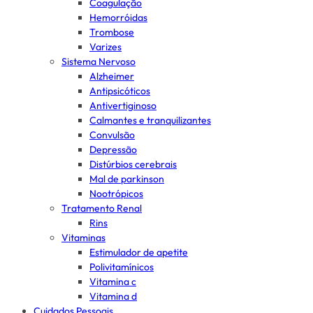
Coagulação
Hemorróidas
Trombose
Varizes
Sistema Nervoso
Alzheimer
Antipsicóticos
Antivertiginoso
Calmantes e tranquilizantes
Convulsão
Depressão
Distúrbios cerebrais
Mal de parkinson
Nootrópicos
Tratamento Renal
Rins
Vitaminas
Estimulador de apetite
Polivitamínicos
Vitamina c
Vitamina d
Cuidados Pessoais