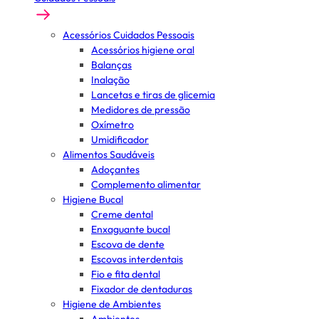
Acessórios Cuidados Pessoais
Acessórios higiene oral
Balanças
Inalação
Lancetas e tiras de glicemia
Medidores de pressão
Oxímetro
Umidificador
Alimentos Saudáveis
Adoçantes
Complemento alimentar
Higiene Bucal
Creme dental
Enxaguante bucal
Escova de dente
Escovas interdentais
Fio e fita dental
Fixador de dentaduras
Higiene de Ambientes