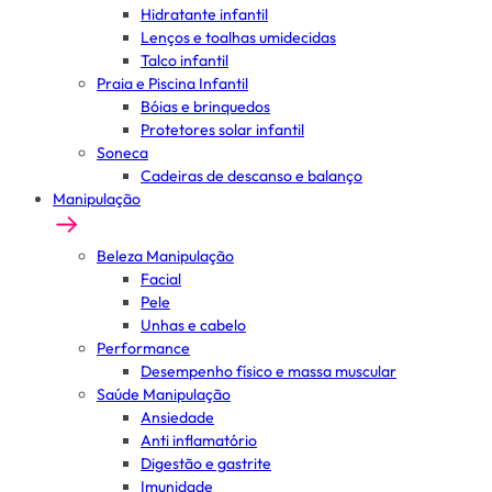
Hidratante infantil
Lenços e toalhas umidecidas
Talco infantil
Praia e Piscina Infantil
Bóias e brinquedos
Protetores solar infantil
Soneca
Cadeiras de descanso e balanço
Manipulação
Beleza Manipulação
Facial
Pele
Unhas e cabelo
Performance
Desempenho físico e massa muscular
Saúde Manipulação
Ansiedade
Anti inflamatório
Digestão e gastrite
Imunidade