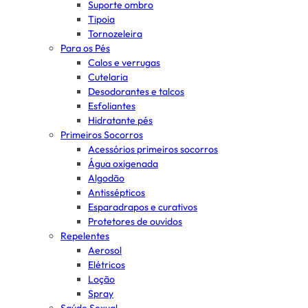
Suporte ombro
Tipoia
Tornozeleira
Para os Pés
Calos e verrugas
Cutelaria
Desodorantes e talcos
Esfoliantes
Hidratante pés
Primeiros Socorros
Acessórios primeiros socorros
Água oxigenada
Algodão
Antissépticos
Esparadrapos e curativos
Protetores de ouvidos
Repelentes
Aerosol
Elétricos
Loção
Spray