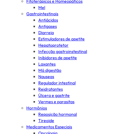
Fitoterápicos e Homeopáticos
Mel
Gastrointestinais
Antiácidos
Antigases
Diarreia
Estimuladores de apetite
Hepatoprotetor
Infecção gastroinstestinal
Inibidores de apetite
Laxantes
Má digestão
Nauseas
Regulador intestinal
Reidratantes
Úlcera e gastrite
Vermes e parasitas
Hormônios
Reposição hormonal
Tireoide
Medicamentos Especiais
Oncologia