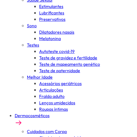
Saúde Sexual
Estimulantes
Lubrificantes
Preservativos
Sono
Dilatadores nasais
Melatonina
Testes
Autoteste covid-19
Teste de gravidez e fertilidade
Teste de mapeamento genético
Teste de paternidade
Melhor Idade
Acessórios geriátricos
Articulações
Fralda adulto
Lenços umidecidos
Roupas íntimas
Dermocosméticos
Cuidados com Corpo