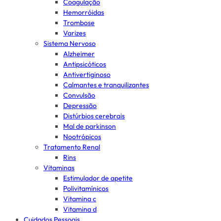
Coagulação
Hemorróidas
Trombose
Varizes
Sistema Nervoso
Alzheimer
Antipsicóticos
Antivertiginoso
Calmantes e tranquilizantes
Convulsão
Depressão
Distúrbios cerebrais
Mal de parkinson
Nootrópicos
Tratamento Renal
Rins
Vitaminas
Estimulador de apetite
Polivitamínicos
Vitamina c
Vitamina d
Cuidados Pessoais