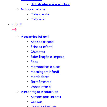
Hidratantes mãos e unhas
Nutricosméticos
Cabelo nutri
Colágeno
Infantil
Acessórios Infantil
Aspirador nasal
Brincos infantil
Chupetas
Esterilização e limpeza
Fitas
Mamadeiras e bicos
Maquiagem infantil
Mordedores
Termômetros
Unhas infantil
Alimentação Infantil Cat
Alimentação infantil
Cereais
Leites e fórmulas