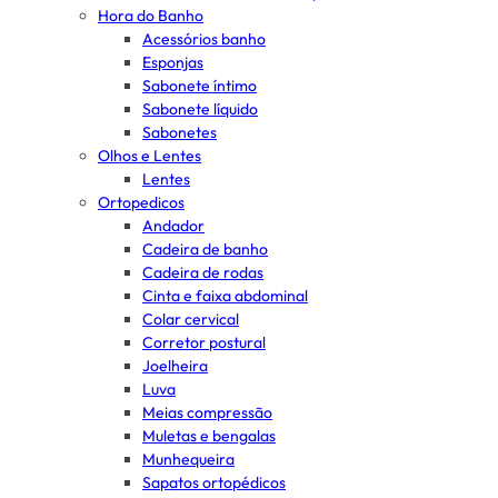
Hora do Banho
Acessórios banho
Esponjas
Sabonete íntimo
Sabonete líquido
Sabonetes
Olhos e Lentes
Lentes
Ortopedicos
Andador
Cadeira de banho
Cadeira de rodas
Cinta e faixa abdominal
Colar cervical
Corretor postural
Joelheira
Luva
Meias compressão
Muletas e bengalas
Munhequeira
Sapatos ortopédicos