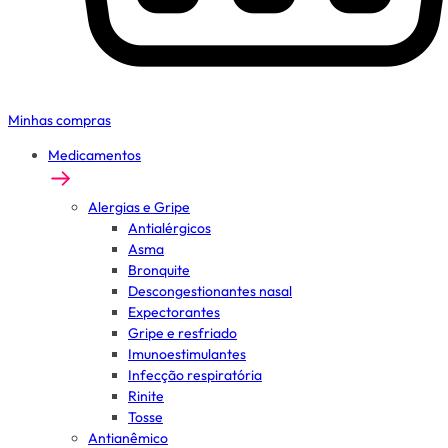
Minhas compras
Medicamentos
Alergias e Gripe
Antialérgicos
Asma
Bronquite
Descongestionantes nasal
Expectorantes
Gripe e resfriado
Imunoestimulantes
Infecção respiratória
Rinite
Tosse
Antianêmico