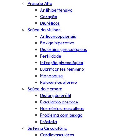
Pressão Alta
Antihipertensivo
Coração
Diuréticos
Saúde da Mulher
Anticoncepcionais
Bexiga hiperativa
Distúrbios ginecológicos
Fertilidade
Infecção ginecológica
Lubrificantes feminino
Menopausa
Relaxantes uterino
Saúde do Homem
Disfunção erétil
Ejaculação precoce
Hormônios masculinos
Problema com bexiga
Próstata
Sistema Circulatório
Cardiovasculares