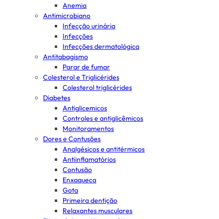
Anemia
Antimicrobiano
Infecção urinária
Infecções
Infecções dermatológica
Antitabagismo
Parar de fumar
Colesterol e Triglicérides
Colesterol triglicérides
Diabetes
Antiglicemicos
Controles e antiglicêmicos
Monitoramentos
Dores e Contusões
Analgésicos e antitérmicos
Antiinflamatórios
Contusão
Enxaqueca
Gota
Primeira dentição
Relaxantes musculares