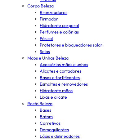
Corpo Beleza
Bronzeadores
Firmador
Hidratante corporal
Perfumes e colônias
Pós sol
Protetores e bloqueadores solar
Seios
Mãos e Unhas Beleza
Acessórios mãos e unhas
Alicates e cortadores
Bases e fortificantes
Esmaltes e removedores
Hidratante mãos
Lixas e alicate
Rosto Beleza
Bases
Batom
Corretivos
Demaquilantes
Lápis e delineadores