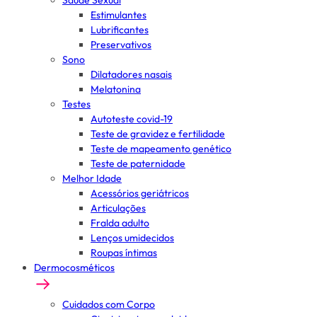
Saúde Sexual
Estimulantes
Lubrificantes
Preservativos
Sono
Dilatadores nasais
Melatonina
Testes
Autoteste covid-19
Teste de gravidez e fertilidade
Teste de mapeamento genético
Teste de paternidade
Melhor Idade
Acessórios geriátricos
Articulações
Fralda adulto
Lenços umidecidos
Roupas íntimas
Dermocosméticos
Cuidados com Corpo