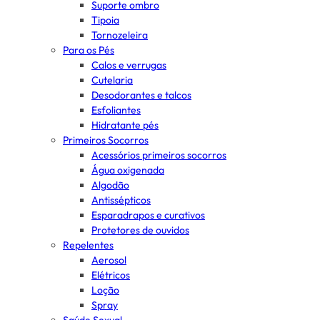
Suporte ombro
Tipoia
Tornozeleira
Para os Pés
Calos e verrugas
Cutelaria
Desodorantes e talcos
Esfoliantes
Hidratante pés
Primeiros Socorros
Acessórios primeiros socorros
Água oxigenada
Algodão
Antissépticos
Esparadrapos e curativos
Protetores de ouvidos
Repelentes
Aerosol
Elétricos
Loção
Spray