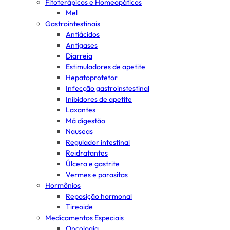
Fitoterápicos e Homeopáticos
Mel
Gastrointestinais
Antiácidos
Antigases
Diarreia
Estimuladores de apetite
Hepatoprotetor
Infecção gastroinstestinal
Inibidores de apetite
Laxantes
Má digestão
Nauseas
Regulador intestinal
Reidratantes
Úlcera e gastrite
Vermes e parasitas
Hormônios
Reposição hormonal
Tireoide
Medicamentos Especiais
Oncologia