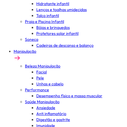
Hidratante infantil
Lenços e toalhas umidecidas
Talco infantil
Praia e Piscina Infantil
Bóias e brinquedos
Protetores solar infantil
Soneca
Cadeiras de descanso e balanço
Manipulação
Beleza Manipulação
Facial
Pele
Unhas e cabelo
Performance
Desempenho físico e massa muscular
Saúde Manipulação
Ansiedade
Anti inflamatório
Digestão e gastrite
Imunidade