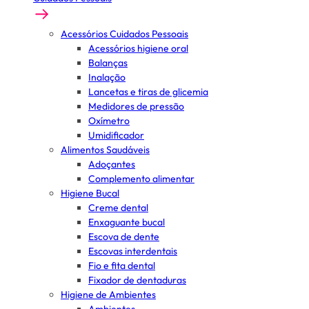
Acessórios Cuidados Pessoais
Acessórios higiene oral
Balanças
Inalação
Lancetas e tiras de glicemia
Medidores de pressão
Oxímetro
Umidificador
Alimentos Saudáveis
Adoçantes
Complemento alimentar
Higiene Bucal
Creme dental
Enxaguante bucal
Escova de dente
Escovas interdentais
Fio e fita dental
Fixador de dentaduras
Higiene de Ambientes