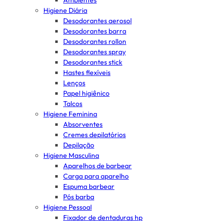
Ambientes
Higiene Diária
Desodorantes aerosol
Desodorantes barra
Desodorantes rollon
Desodorantes spray
Desodorantes stick
Hastes flexíveis
Lenços
Papel higiênico
Talcos
Higiene Feminina
Absorventes
Cremes depilatórios
Depilação
Higiene Masculina
Aparelhos de barbear
Carga para aparelho
Espuma barbear
Pós barba
Higiene Pessoal
Fixador de dentaduras hp