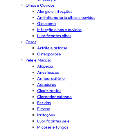
Olhos e Ouvidos
Alergia e infecções
Antiinflamatório olhos e ouvidos
Glaucoma
Infecção olhos e ouvidos
Lubrificantes olhos
Ossos
Artrite e artrose
Osteoporose
Pele e Mucosa
Alopecia
Anestésicos
Antiparasitário
Assaduras
Cicatrizantes
Clareador cutaneo
Feridas
Fimose
Irritações
Lubrificantes pele
Micoses e fungos