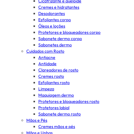
Cicatrizante e queloide
Cremes e hidratantes
Desodorantes
Esfoliantes corpo
Óleos e loções
Protetores e bloqueadores corpo
Sabonete dermo corpo
Sabonetes dermo
Cuidados com Rosto
Antiacne
Antiidade
Clareadores de rosto
Cremes rosto
Esfoliantes rosto
Limpeza
Maquiagem dermo
Protetores e bloqueadores rosto
Protetores labial
Sabonete dermo rosto
Mãos e Pés
Cremes mãos e pés
Mãos e Unhas