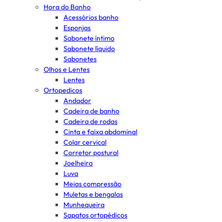
Hora do Banho
Acessórios banho
Esponjas
Sabonete íntimo
Sabonete líquido
Sabonetes
Olhos e Lentes
Lentes
Ortopedicos
Andador
Cadeira de banho
Cadeira de rodas
Cinta e faixa abdominal
Colar cervical
Corretor postural
Joelheira
Luva
Meias compressão
Muletas e bengalas
Munhequeira
Sapatos ortopédicos