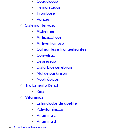
Coagulação
Hemorróidas
Trombose
Varizes
Sistema Nervoso
Alzheimer
Antipsicóticos
Antivertiginoso
Calmantes e tranquilizantes
Convulsão
Depressão
Distúrbios cerebrais
Mal de parkinson
Nootrópicos
Tratamento Renal
Rins
Vitaminas
Estimulador de apetite
Polivitamínicos
Vitamina c
Vitamina d
Cuidados Pessoais