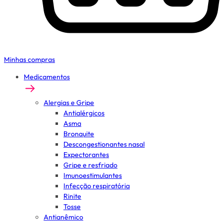
Minhas compras
Medicamentos
Alergias e Gripe
Antialérgicos
Asma
Bronquite
Descongestionantes nasal
Expectorantes
Gripe e resfriado
Imunoestimulantes
Infecção respiratória
Rinite
Tosse
Antianêmico