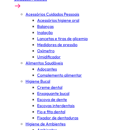
Acessórios Cuidados Pessoais
Acessórios higiene oral
Balanças
Inalação
Lancetas e tiras de glicemia
Medidores de pressão
Oxímetro
Umidificador
Alimentos Saudáveis
Adoçantes
Complemento alimentar
Higiene Bucal
Creme dental
Enxaguante bucal
Escova de dente
Escovas interdentais
Fio e fita dental
Fixador de dentaduras
Higiene de Ambientes