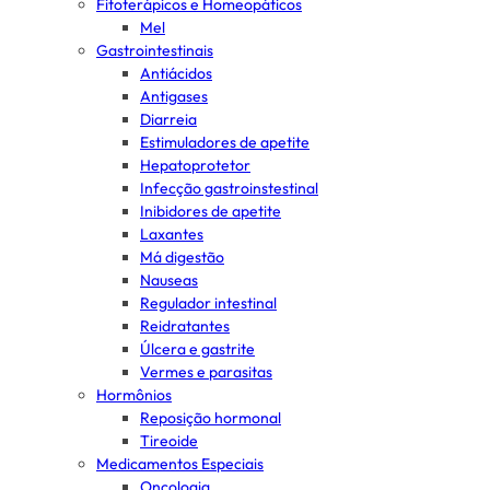
Fitoterápicos e Homeopáticos
Mel
Gastrointestinais
Antiácidos
Antigases
Diarreia
Estimuladores de apetite
Hepatoprotetor
Infecção gastroinstestinal
Inibidores de apetite
Laxantes
Má digestão
Nauseas
Regulador intestinal
Reidratantes
Úlcera e gastrite
Vermes e parasitas
Hormônios
Reposição hormonal
Tireoide
Medicamentos Especiais
Oncologia