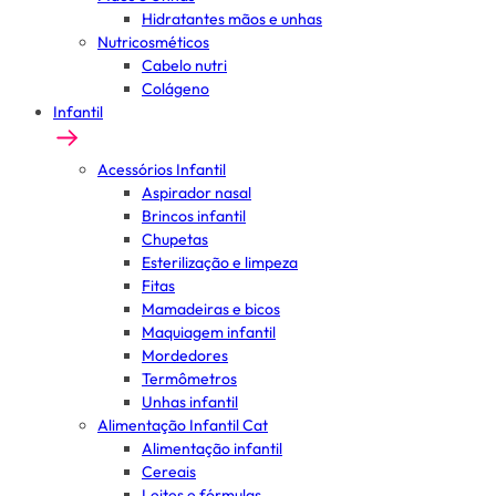
Hidratantes mãos e unhas
Nutricosméticos
Cabelo nutri
Colágeno
Infantil
Acessórios Infantil
Aspirador nasal
Brincos infantil
Chupetas
Esterilização e limpeza
Fitas
Mamadeiras e bicos
Maquiagem infantil
Mordedores
Termômetros
Unhas infantil
Alimentação Infantil Cat
Alimentação infantil
Cereais
Leites e fórmulas