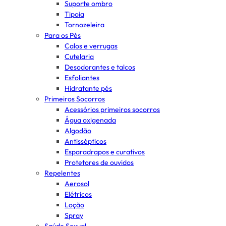
Suporte ombro
Tipoia
Tornozeleira
Para os Pés
Calos e verrugas
Cutelaria
Desodorantes e talcos
Esfoliantes
Hidratante pés
Primeiros Socorros
Acessórios primeiros socorros
Água oxigenada
Algodão
Antissépticos
Esparadrapos e curativos
Protetores de ouvidos
Repelentes
Aerosol
Elétricos
Loção
Spray