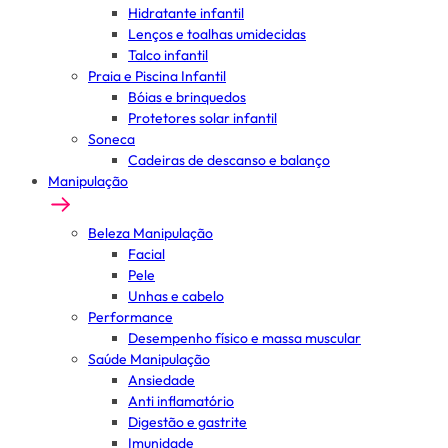
Hidratante infantil
Lenços e toalhas umidecidas
Talco infantil
Praia e Piscina Infantil
Bóias e brinquedos
Protetores solar infantil
Soneca
Cadeiras de descanso e balanço
Manipulação
Beleza Manipulação
Facial
Pele
Unhas e cabelo
Performance
Desempenho físico e massa muscular
Saúde Manipulação
Ansiedade
Anti inflamatório
Digestão e gastrite
Imunidade