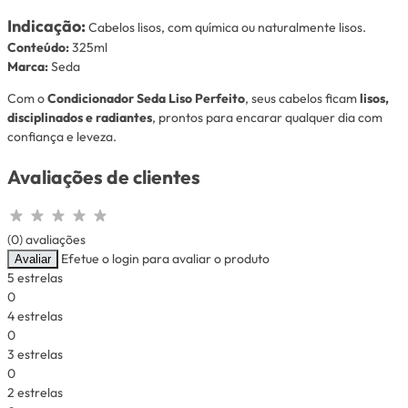
Indicação:
Cabelos lisos, com química ou naturalmente lisos.
Conteúdo:
325ml
Marca:
Seda
Com o
Condicionador Seda Liso Perfeito
, seus cabelos ficam
lisos,
disciplinados e radiantes
, prontos para encarar qualquer dia com
confiança e leveza.
Avaliações de clientes
(0) avaliações
Efetue o login para avaliar o produto
Avaliar
5 estrelas
0
4 estrelas
0
3 estrelas
0
2 estrelas