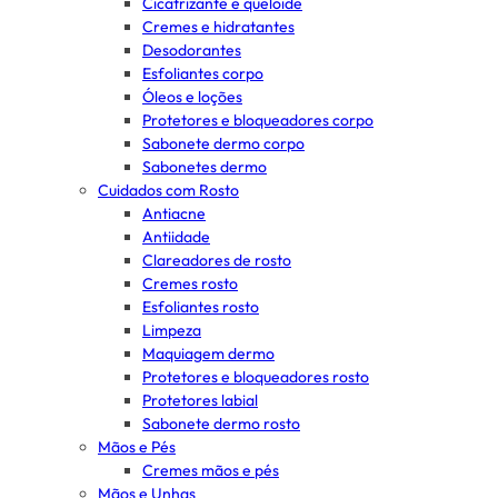
Cicatrizante e queloide
Cremes e hidratantes
Desodorantes
Esfoliantes corpo
Óleos e loções
Protetores e bloqueadores corpo
Sabonete dermo corpo
Sabonetes dermo
Cuidados com Rosto
Antiacne
Antiidade
Clareadores de rosto
Cremes rosto
Esfoliantes rosto
Limpeza
Maquiagem dermo
Protetores e bloqueadores rosto
Protetores labial
Sabonete dermo rosto
Mãos e Pés
Cremes mãos e pés
Mãos e Unhas