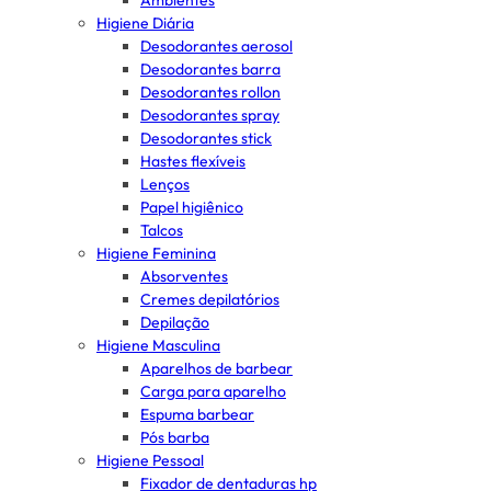
Ambientes
Higiene Diária
Desodorantes aerosol
Desodorantes barra
Desodorantes rollon
Desodorantes spray
Desodorantes stick
Hastes flexíveis
Lenços
Papel higiênico
Talcos
Higiene Feminina
Absorventes
Cremes depilatórios
Depilação
Higiene Masculina
Aparelhos de barbear
Carga para aparelho
Espuma barbear
Pós barba
Higiene Pessoal
Fixador de dentaduras hp