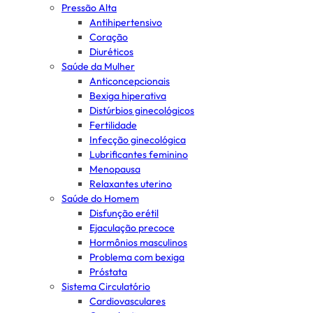
Pressão Alta
Antihipertensivo
Coração
Diuréticos
Saúde da Mulher
Anticoncepcionais
Bexiga hiperativa
Distúrbios ginecológicos
Fertilidade
Infecção ginecológica
Lubrificantes feminino
Menopausa
Relaxantes uterino
Saúde do Homem
Disfunção erétil
Ejaculação precoce
Hormônios masculinos
Problema com bexiga
Próstata
Sistema Circulatório
Cardiovasculares