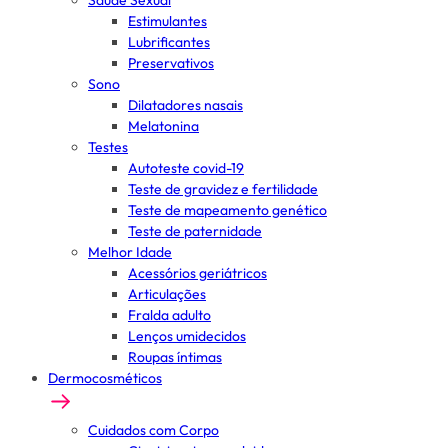
Saúde Sexual
Estimulantes
Lubrificantes
Preservativos
Sono
Dilatadores nasais
Melatonina
Testes
Autoteste covid-19
Teste de gravidez e fertilidade
Teste de mapeamento genético
Teste de paternidade
Melhor Idade
Acessórios geriátricos
Articulações
Fralda adulto
Lenços umidecidos
Roupas íntimas
Dermocosméticos
Cuidados com Corpo