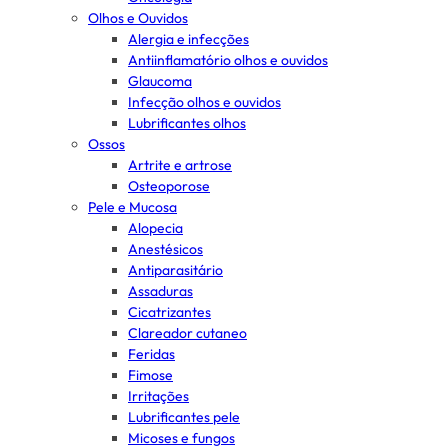
Olhos e Ouvidos
Alergia e infecções
Antiinflamatório olhos e ouvidos
Glaucoma
Infecção olhos e ouvidos
Lubrificantes olhos
Ossos
Artrite e artrose
Osteoporose
Pele e Mucosa
Alopecia
Anestésicos
Antiparasitário
Assaduras
Cicatrizantes
Clareador cutaneo
Feridas
Fimose
Irritações
Lubrificantes pele
Micoses e fungos