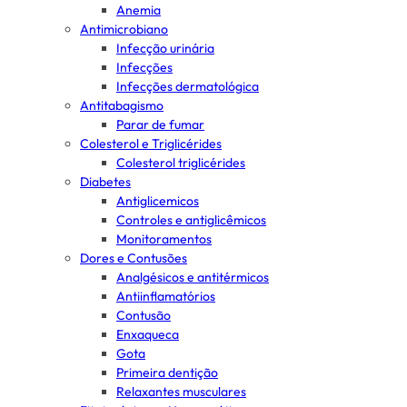
Anemia
Antimicrobiano
Infecção urinária
Infecções
Infecções dermatológica
Antitabagismo
Parar de fumar
Colesterol e Triglicérides
Colesterol triglicérides
Diabetes
Antiglicemicos
Controles e antiglicêmicos
Monitoramentos
Dores e Contusões
Analgésicos e antitérmicos
Antiinflamatórios
Contusão
Enxaqueca
Gota
Primeira dentição
Relaxantes musculares