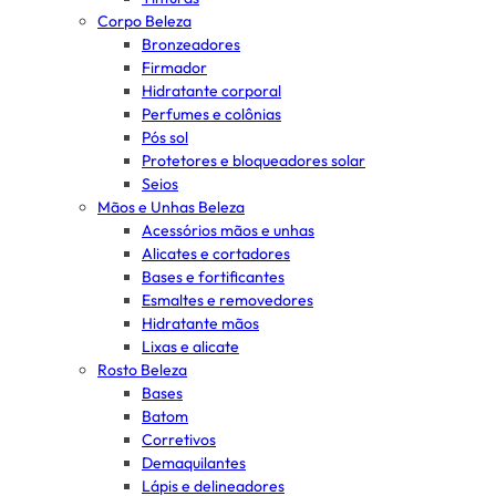
Corpo Beleza
Bronzeadores
Firmador
Hidratante corporal
Perfumes e colônias
Pós sol
Protetores e bloqueadores solar
Seios
Mãos e Unhas Beleza
Acessórios mãos e unhas
Alicates e cortadores
Bases e fortificantes
Esmaltes e removedores
Hidratante mãos
Lixas e alicate
Rosto Beleza
Bases
Batom
Corretivos
Demaquilantes
Lápis e delineadores