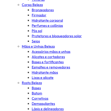
Corpo Beleza
Bronzeadores
Firmador
Hidratante corporal
Perfumes e colônias
Pós sol
Protetores e bloqueadores solar
Seios
Mãos e Unhas Beleza
Acessórios mãos e unhas
Alicates e cortadores
Bases e fortificantes
Esmaltes e removedores
Hidratante mãos
Lixas e alicate
Rosto Beleza
Bases
Batom
Corretivos
Demaquilantes
Lápis e delineadores