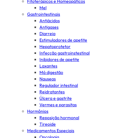
Fitoterápicos e Homeopáticos
Mel
Gastrointestinais
Antiácidos
Antigases
Diarreia
Estimuladores de apetite
Hepatoprotetor
Infecção gastroinstestinal
Inibidores de apetite
Laxantes
Má digestão
Nauseas
Regulador intestinal
Reidratantes
Úlcera e gastrite
Vermes e parasitas
Hormônios
Reposição hormonal
Tireoide
Medicamentos Especiais
Oncologia