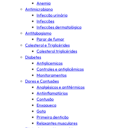
Anemia
Antimicrobiano
Infecção urinária
Infecções
Infecções dermatológica
Antitabagismo
Parar de fumar
Colesterol e Triglicérides
Colesterol triglicérides
Diabetes
Antiglicemicos
Controles e antiglicêmicos
Monitoramentos
Dores e Contusões
Analgésicos e antitérmicos
Antiinflamatórios
Contusão
Enxaqueca
Gota
Primeira dentição
Relaxantes musculares