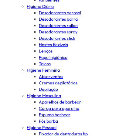
Ambientes
Higiene Diária
Desodorantes aerosol
Desodorantes barra
Desodorantes rollon
Desodorantes spray
Desodorantes stick
Hastes flexíveis
Lenços
Papel higiênico
Talcos
Higiene Feminina
Absorventes
Cremes depilatórios
Depilação
Higiene Masculina
Aparelhos de barbear
Carga para aparelho
Espuma barbear
Pós barba
Higiene Pessoal
Fixador de dentaduras hp