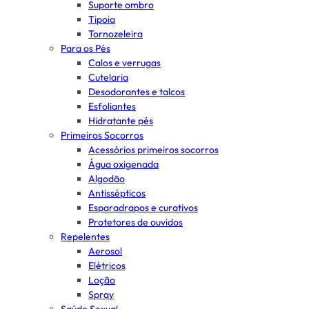
Suporte ombro
Tipoia
Tornozeleira
Para os Pés
Calos e verrugas
Cutelaria
Desodorantes e talcos
Esfoliantes
Hidratante pés
Primeiros Socorros
Acessórios primeiros socorros
Água oxigenada
Algodão
Antissépticos
Esparadrapos e curativos
Protetores de ouvidos
Repelentes
Aerosol
Elétricos
Loção
Spray