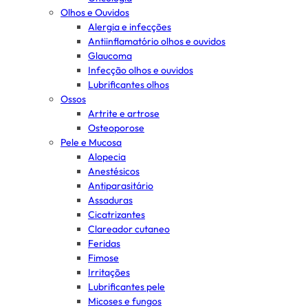
Olhos e Ouvidos
Alergia e infecções
Antiinflamatório olhos e ouvidos
Glaucoma
Infecção olhos e ouvidos
Lubrificantes olhos
Ossos
Artrite e artrose
Osteoporose
Pele e Mucosa
Alopecia
Anestésicos
Antiparasitário
Assaduras
Cicatrizantes
Clareador cutaneo
Feridas
Fimose
Irritações
Lubrificantes pele
Micoses e fungos