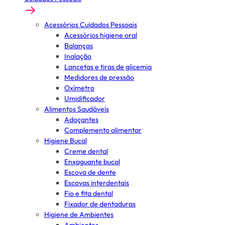
Acessórios Cuidados Pessoais
Acessórios higiene oral
Balanças
Inalação
Lancetas e tiras de glicemia
Medidores de pressão
Oxímetro
Umidificador
Alimentos Saudáveis
Adoçantes
Complemento alimentar
Higiene Bucal
Creme dental
Enxaguante bucal
Escova de dente
Escovas interdentais
Fio e fita dental
Fixador de dentaduras
Higiene de Ambientes