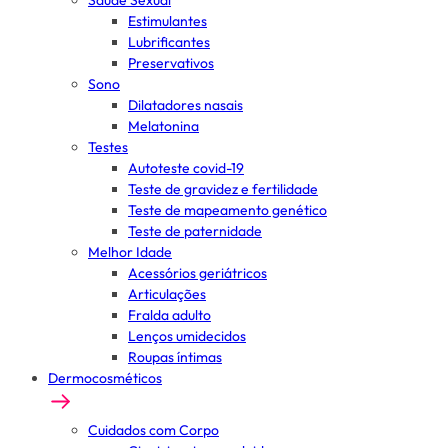
Saúde Sexual
Estimulantes
Lubrificantes
Preservativos
Sono
Dilatadores nasais
Melatonina
Testes
Autoteste covid-19
Teste de gravidez e fertilidade
Teste de mapeamento genético
Teste de paternidade
Melhor Idade
Acessórios geriátricos
Articulações
Fralda adulto
Lenços umidecidos
Roupas íntimas
Dermocosméticos
Cuidados com Corpo