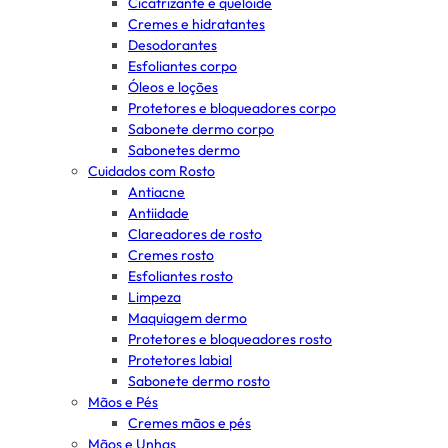
Cicatrizante e queloide
Cremes e hidratantes
Desodorantes
Esfoliantes corpo
Óleos e loções
Protetores e bloqueadores corpo
Sabonete dermo corpo
Sabonetes dermo
Cuidados com Rosto
Antiacne
Antiidade
Clareadores de rosto
Cremes rosto
Esfoliantes rosto
Limpeza
Maquiagem dermo
Protetores e bloqueadores rosto
Protetores labial
Sabonete dermo rosto
Mãos e Pés
Cremes mãos e pés
Mãos e Unhas