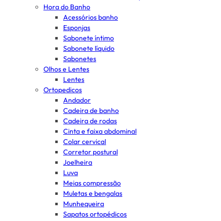
Hora do Banho
Acessórios banho
Esponjas
Sabonete íntimo
Sabonete líquido
Sabonetes
Olhos e Lentes
Lentes
Ortopedicos
Andador
Cadeira de banho
Cadeira de rodas
Cinta e faixa abdominal
Colar cervical
Corretor postural
Joelheira
Luva
Meias compressão
Muletas e bengalas
Munhequeira
Sapatos ortopédicos