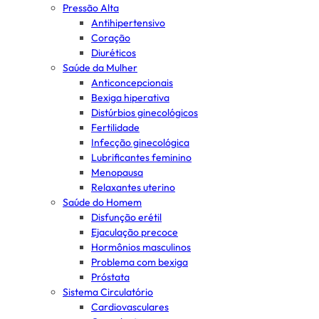
Pressão Alta
Antihipertensivo
Coração
Diuréticos
Saúde da Mulher
Anticoncepcionais
Bexiga hiperativa
Distúrbios ginecológicos
Fertilidade
Infecção ginecológica
Lubrificantes feminino
Menopausa
Relaxantes uterino
Saúde do Homem
Disfunção erétil
Ejaculação precoce
Hormônios masculinos
Problema com bexiga
Próstata
Sistema Circulatório
Cardiovasculares