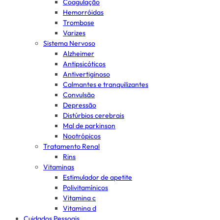
Coagulação
Hemorróidas
Trombose
Varizes
Sistema Nervoso
Alzheimer
Antipsicóticos
Antivertiginoso
Calmantes e tranquilizantes
Convulsão
Depressão
Distúrbios cerebrais
Mal de parkinson
Nootrópicos
Tratamento Renal
Rins
Vitaminas
Estimulador de apetite
Polivitamínicos
Vitamina c
Vitamina d
Cuidados Pessoais