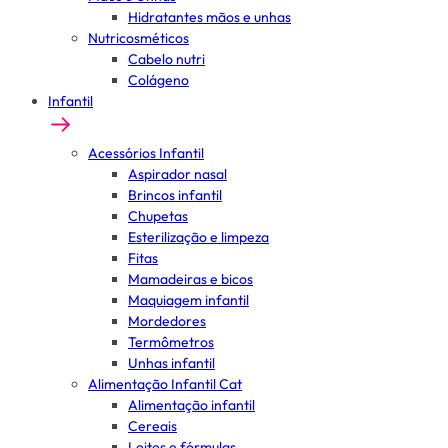
Hidratantes mãos e unhas
Nutricosméticos
Cabelo nutri
Colágeno
Infantil
Acessórios Infantil
Aspirador nasal
Brincos infantil
Chupetas
Esterilização e limpeza
Fitas
Mamadeiras e bicos
Maquiagem infantil
Mordedores
Termômetros
Unhas infantil
Alimentação Infantil Cat
Alimentação infantil
Cereais
Leites e fórmulas