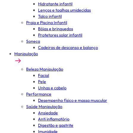
Hidratante infantil
Lenços e toalhas umidecidas
Talco infantil
Praia e Piscina Infantil
Bóias e brinquedos
Protetores solar infantil
Soneca
Cadeiras de descanso e balanço
Manipulação
Beleza Manipulação
Facial
Pele
Unhas e cabelo
Performance
Desempenho físico e massa muscular
Saúde Manipulação
Ansiedade
Anti inflamatório
Digestão e gastrite
Imunidade