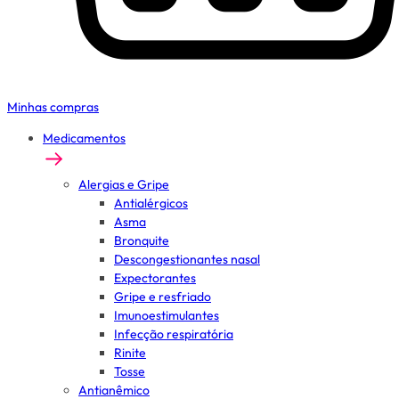
Minhas compras
Medicamentos
Alergias e Gripe
Antialérgicos
Asma
Bronquite
Descongestionantes nasal
Expectorantes
Gripe e resfriado
Imunoestimulantes
Infecção respiratória
Rinite
Tosse
Antianêmico