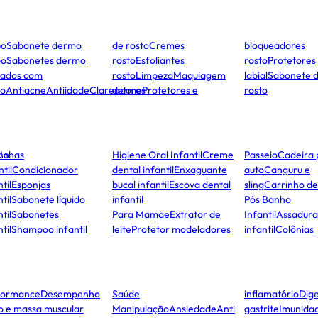
po
Sabonete dermo
de rosto
Cremes
bloqueadores
po
Sabonetes dermo
rosto
Esfoliantes
rosto
Protetores
dados com
rosto
Limpeza
Maquiagem
labial
Sabonete 
to
Antiacne
Antiidade
Clareadores
dermo
Protetores e
rosto
ho
Unhas
Higiene Oral Infantil
Creme
Passeio
Cadeira 
ntil
Condicionador
dental infantil
Enxaguante
auto
Canguru e
til
Esponjas
bucal infantil
Escova dental
sling
Carrinho d
til
Sabonete líquido
infantil
Pós Banho
til
Sabonetes
Para Mamãe
Extrator de
Infantil
Assadura
til
Shampoo infantil
leite
Protetor modeladores
infantil
Colônias
formance
Desempenho
Saúde
inflamatório
Dige
co e massa muscular
Manipulação
Ansiedade
Anti
gastrite
Imunida