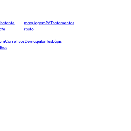
dratante
maquiagem
Pó
Tratamentos
cate
rosto
tom
Corretivos
Demaquilantes
Lápis
lhos