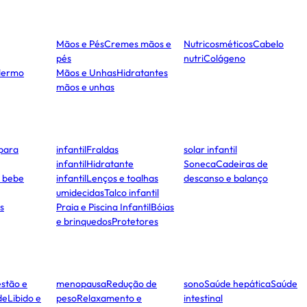
Mãos e Pés
Cremes mãos e
Nutricosméticos
Cabelo
pés
nutri
Colágeno
dermo
Mãos e Unhas
Hidratantes
mãos e unhas
para
infantil
Fraldas
solar infantil
infantil
Hidratante
Soneca
Cadeiras de
e bebe
infantil
Lenços e toalhas
descanso e balanço
umidecidas
Talco infantil
s
Praia e Piscina Infantil
Bóias
e brinquedos
Protetores
stão e
menopausa
Redução de
sono
Saúde hepática
Saúde
de
Libido e
peso
Relaxamento e
intestinal