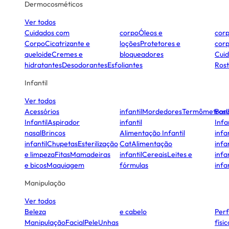
Dermocosméticos
Ver todos
Cuidados com
corpo
Óleos e
cor
Corpo
Cicatrizante e
loções
Protetores e
cor
queloide
Cremes e
bloqueadores
Cui
hidratantes
Desodorantes
Esfoliantes
Ros
Infantil
Ver todos
Acessórios
infantil
Mordedores
Termômetros
Ban
Infantil
Aspirador
infantil
Infa
nasal
Brincos
Alimentação Infantil
infan
infantil
Chupetas
Esterilização
Cat
Alimentação
infan
e limpeza
Fitas
Mamadeiras
infantil
Cereais
Leites e
infan
e bicos
Maquiagem
fórmulas
infan
Manipulação
Ver todos
Beleza
e cabelo
Per
Manipulação
Facial
Pele
Unhas
físi