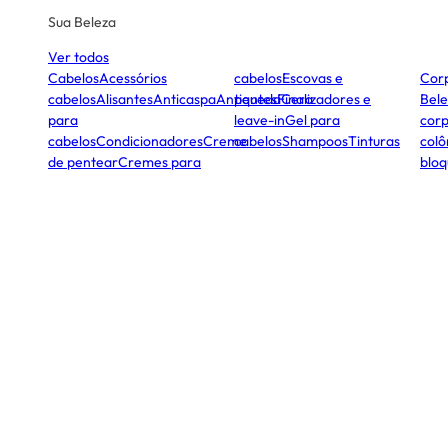
Sua Beleza
Ver todos
Cabelos
Acessórios
cabelos
Escovas e
Cor
cabelos
Alisantes
Anticaspa
Antiqueda
pentes
Finalizadores e
Cera
Bele
para
leave-in
Gel para
corp
cabelos
Condicionadores
Creme
cabelos
Shampoos
Tinturas
colô
de pentear
Cremes para
bloq