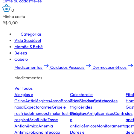
Entre ou cadastre-se
0
Minha cesta
R$ 0,00
Categorias
Vida Saudável
Mamãe & Bebê
Beleza
Cabelo
Medicamentos
Cuidados Pessoais
Dermocosméticos
Medicamentos
Ver todos
Alergias e
Colesterol e
Fito
Gripe
Antialérgicos
Asma
Bronquite
Triglicérides
Descongestionantes
Colesterol
Hom
nasal
Expectorantes
Gripe e
triglicérides
Gast
resfriado
Imunoestimulantes
Infecção
Diabetes
Antiglicemicos
Controles
de
respiratória
Rinite
Tosse
e
apet
Antianêmico
Anemia
antiglicêmicos
Monitoramentos
gast
Antimicrobiano
Infecção
Dores e
de a