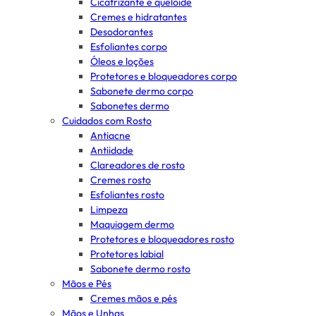
Cicatrizante e queloide
Cremes e hidratantes
Desodorantes
Esfoliantes corpo
Óleos e loções
Protetores e bloqueadores corpo
Sabonete dermo corpo
Sabonetes dermo
Cuidados com Rosto
Antiacne
Antiidade
Clareadores de rosto
Cremes rosto
Esfoliantes rosto
Limpeza
Maquiagem dermo
Protetores e bloqueadores rosto
Protetores labial
Sabonete dermo rosto
Mãos e Pés
Cremes mãos e pés
Mãos e Unhas