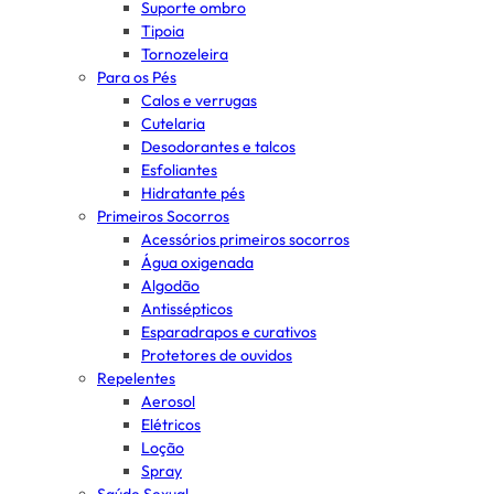
Suporte ombro
Tipoia
Tornozeleira
Para os Pés
Calos e verrugas
Cutelaria
Desodorantes e talcos
Esfoliantes
Hidratante pés
Primeiros Socorros
Acessórios primeiros socorros
Água oxigenada
Algodão
Antissépticos
Esparadrapos e curativos
Protetores de ouvidos
Repelentes
Aerosol
Elétricos
Loção
Spray