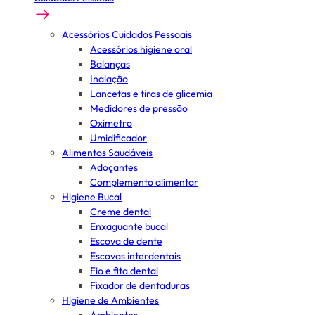
Acessórios Cuidados Pessoais
Acessórios higiene oral
Balanças
Inalação
Lancetas e tiras de glicemia
Medidores de pressão
Oxímetro
Umidificador
Alimentos Saudáveis
Adoçantes
Complemento alimentar
Higiene Bucal
Creme dental
Enxaguante bucal
Escova de dente
Escovas interdentais
Fio e fita dental
Fixador de dentaduras
Higiene de Ambientes