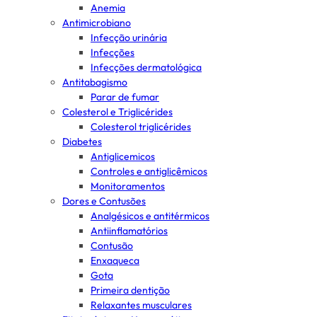
Anemia
Antimicrobiano
Infecção urinária
Infecções
Infecções dermatológica
Antitabagismo
Parar de fumar
Colesterol e Triglicérides
Colesterol triglicérides
Diabetes
Antiglicemicos
Controles e antiglicêmicos
Monitoramentos
Dores e Contusões
Analgésicos e antitérmicos
Antiinflamatórios
Contusão
Enxaqueca
Gota
Primeira dentição
Relaxantes musculares