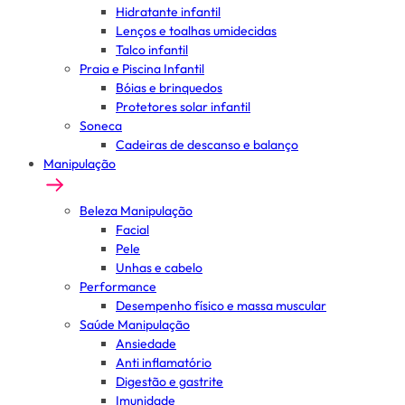
Hidratante infantil
Lenços e toalhas umidecidas
Talco infantil
Praia e Piscina Infantil
Bóias e brinquedos
Protetores solar infantil
Soneca
Cadeiras de descanso e balanço
Manipulação
Beleza Manipulação
Facial
Pele
Unhas e cabelo
Performance
Desempenho físico e massa muscular
Saúde Manipulação
Ansiedade
Anti inflamatório
Digestão e gastrite
Imunidade