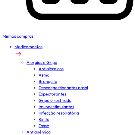
Minhas compras
Medicamentos
Alergias e Gripe
Antialérgicos
Asma
Bronquite
Descongestionantes nasal
Expectorantes
Gripe e resfriado
Imunoestimulantes
Infecção respiratória
Rinite
Tosse
Antianêmico