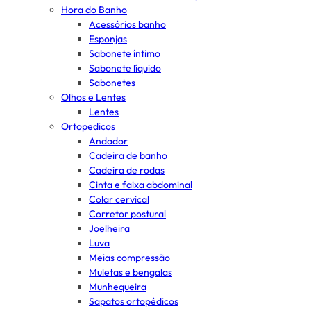
Hora do Banho
Acessórios banho
Esponjas
Sabonete íntimo
Sabonete líquido
Sabonetes
Olhos e Lentes
Lentes
Ortopedicos
Andador
Cadeira de banho
Cadeira de rodas
Cinta e faixa abdominal
Colar cervical
Corretor postural
Joelheira
Luva
Meias compressão
Muletas e bengalas
Munhequeira
Sapatos ortopédicos