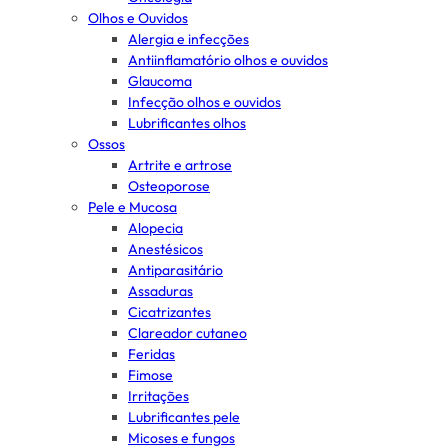
Olhos e Ouvidos
Alergia e infecções
Antiinflamatório olhos e ouvidos
Glaucoma
Infecção olhos e ouvidos
Lubrificantes olhos
Ossos
Artrite e artrose
Osteoporose
Pele e Mucosa
Alopecia
Anestésicos
Antiparasitário
Assaduras
Cicatrizantes
Clareador cutaneo
Feridas
Fimose
Irritações
Lubrificantes pele
Micoses e fungos