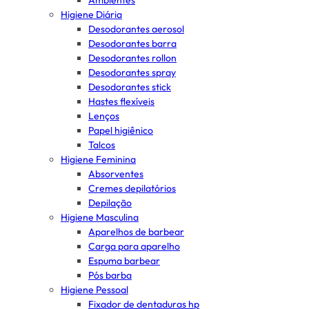
Ambientes
Higiene Diária
Desodorantes aerosol
Desodorantes barra
Desodorantes rollon
Desodorantes spray
Desodorantes stick
Hastes flexíveis
Lenços
Papel higiênico
Talcos
Higiene Feminina
Absorventes
Cremes depilatórios
Depilação
Higiene Masculina
Aparelhos de barbear
Carga para aparelho
Espuma barbear
Pós barba
Higiene Pessoal
Fixador de dentaduras hp