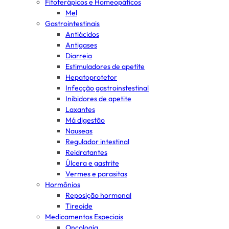
Fitoterápicos e Homeopáticos
Mel
Gastrointestinais
Antiácidos
Antigases
Diarreia
Estimuladores de apetite
Hepatoprotetor
Infecção gastroinstestinal
Inibidores de apetite
Laxantes
Má digestão
Nauseas
Regulador intestinal
Reidratantes
Úlcera e gastrite
Vermes e parasitas
Hormônios
Reposição hormonal
Tireoide
Medicamentos Especiais
Oncologia