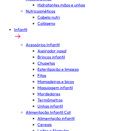
Hidratantes mãos e unhas
Nutricosméticos
Cabelo nutri
Colágeno
Infantil
Acessórios Infantil
Aspirador nasal
Brincos infantil
Chupetas
Esterilização e limpeza
Fitas
Mamadeiras e bicos
Maquiagem infantil
Mordedores
Termômetros
Unhas infantil
Alimentação Infantil Cat
Alimentação infantil
Cereais
Leites e fórmulas