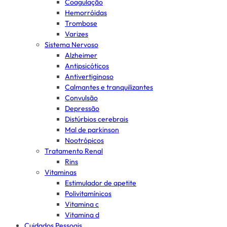
Coagulação
Hemorróidas
Trombose
Varizes
Sistema Nervoso
Alzheimer
Antipsicóticos
Antivertiginoso
Calmantes e tranquilizantes
Convulsão
Depressão
Distúrbios cerebrais
Mal de parkinson
Nootrópicos
Tratamento Renal
Rins
Vitaminas
Estimulador de apetite
Polivitamínicos
Vitamina c
Vitamina d
Cuidados Pessoais