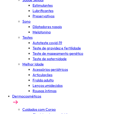
Saúde Sexual
Estimulantes
Lubrificantes
Preservativos
Sono
Dilatadores nasais
Melatonina
Testes
Autoteste covid-19
Teste de gravidez e fertilidade
Teste de mapeamento genético
Teste de paternidade
Melhor Idade
Acessórios geriátricos
Articulações
Fralda adulto
Lenços umidecidos
Roupas íntimas
Dermocosméticos
Cuidados com Corpo