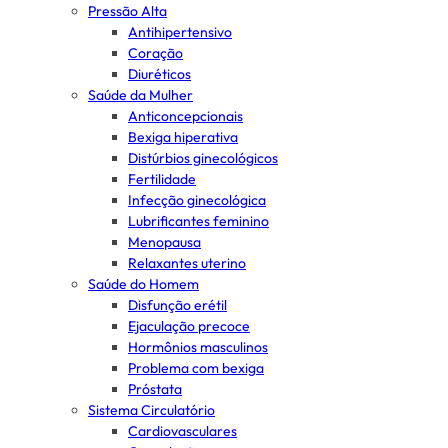
Pressão Alta
Antihipertensivo
Coração
Diuréticos
Saúde da Mulher
Anticoncepcionais
Bexiga hiperativa
Distúrbios ginecológicos
Fertilidade
Infecção ginecológica
Lubrificantes feminino
Menopausa
Relaxantes uterino
Saúde do Homem
Disfunção erétil
Ejaculação precoce
Hormônios masculinos
Problema com bexiga
Próstata
Sistema Circulatório
Cardiovasculares