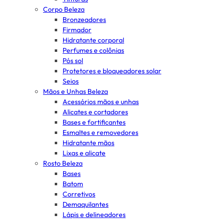
Corpo Beleza
Bronzeadores
Firmador
Hidratante corporal
Perfumes e colônias
Pós sol
Protetores e bloqueadores solar
Seios
Mãos e Unhas Beleza
Acessórios mãos e unhas
Alicates e cortadores
Bases e fortificantes
Esmaltes e removedores
Hidratante mãos
Lixas e alicate
Rosto Beleza
Bases
Batom
Corretivos
Demaquilantes
Lápis e delineadores