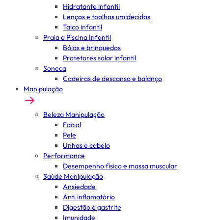
Hidratante infantil
Lenços e toalhas umidecidas
Talco infantil
Praia e Piscina Infantil
Bóias e brinquedos
Protetores solar infantil
Soneca
Cadeiras de descanso e balanço
Manipulação
Beleza Manipulação
Facial
Pele
Unhas e cabelo
Performance
Desempenho físico e massa muscular
Saúde Manipulação
Ansiedade
Anti inflamatório
Digestão e gastrite
Imunidade