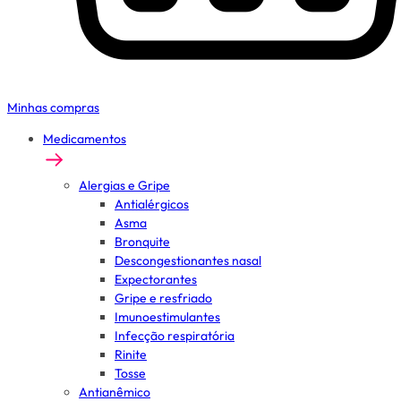
Minhas compras
Medicamentos
Alergias e Gripe
Antialérgicos
Asma
Bronquite
Descongestionantes nasal
Expectorantes
Gripe e resfriado
Imunoestimulantes
Infecção respiratória
Rinite
Tosse
Antianêmico