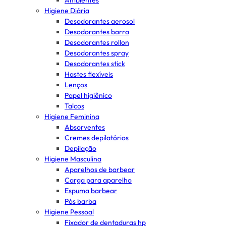
Ambientes
Higiene Diária
Desodorantes aerosol
Desodorantes barra
Desodorantes rollon
Desodorantes spray
Desodorantes stick
Hastes flexíveis
Lenços
Papel higiênico
Talcos
Higiene Feminina
Absorventes
Cremes depilatórios
Depilação
Higiene Masculina
Aparelhos de barbear
Carga para aparelho
Espuma barbear
Pós barba
Higiene Pessoal
Fixador de dentaduras hp