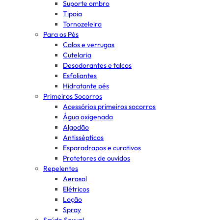
Suporte ombro
Tipoia
Tornozeleira
Para os Pés
Calos e verrugas
Cutelaria
Desodorantes e talcos
Esfoliantes
Hidratante pés
Primeiros Socorros
Acessórios primeiros socorros
Água oxigenada
Algodão
Antissépticos
Esparadrapos e curativos
Protetores de ouvidos
Repelentes
Aerosol
Elétricos
Loção
Spray