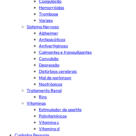
Coagulação
Hemorróidas
Trombose
Varizes
Sistema Nervoso
Alzheimer
Antipsicóticos
Antivertiginoso
Calmantes e tranquilizantes
Convulsão
Depressão
Distúrbios cerebrais
Mal de parkinson
Nootrópicos
Tratamento Renal
Rins
Vitaminas
Estimulador de apetite
Polivitamínicos
Vitamina c
Vitamina d
Cuidados Pessoais