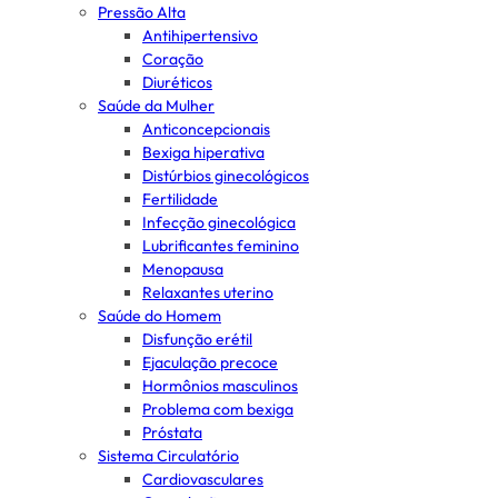
Pressão Alta
Antihipertensivo
Coração
Diuréticos
Saúde da Mulher
Anticoncepcionais
Bexiga hiperativa
Distúrbios ginecológicos
Fertilidade
Infecção ginecológica
Lubrificantes feminino
Menopausa
Relaxantes uterino
Saúde do Homem
Disfunção erétil
Ejaculação precoce
Hormônios masculinos
Problema com bexiga
Próstata
Sistema Circulatório
Cardiovasculares