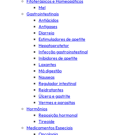
Fitoterápicos e Homeopáticos
Mel
Gastrointestinais
Antiácidos
Antigases
Diarreia
Estimuladores de apetite
Hepatoprotetor
Infecção gastroinstestinal
Inibidores de apetite
Laxantes
Má digestão
Nauseas
Regulador intestinal
Reidratantes
Úlcera e gastrite
Vermes e parasitas
Hormônios
Reposição hormonal
Tireoide
Medicamentos Especiais
Oncologia