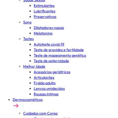
Saúde Sexual
Estimulantes
Lubrificantes
Preservativos
Sono
Dilatadores nasais
Melatonina
Testes
Autoteste covid-19
Teste de gravidez e fertilidade
Teste de mapeamento genético
Teste de paternidade
Melhor Idade
Acessórios geriátricos
Articulações
Fralda adulto
Lenços umidecidos
Roupas íntimas
Dermocosméticos
Cuidados com Corpo