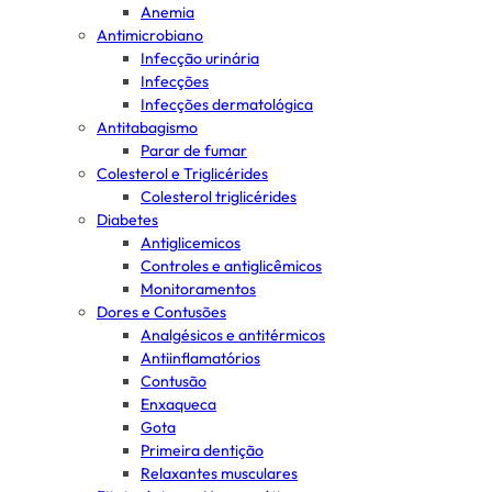
Anemia
Antimicrobiano
Infecção urinária
Infecções
Infecções dermatológica
Antitabagismo
Parar de fumar
Colesterol e Triglicérides
Colesterol triglicérides
Diabetes
Antiglicemicos
Controles e antiglicêmicos
Monitoramentos
Dores e Contusões
Analgésicos e antitérmicos
Antiinflamatórios
Contusão
Enxaqueca
Gota
Primeira dentição
Relaxantes musculares