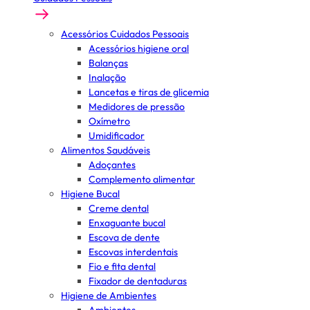
Acessórios Cuidados Pessoais
Acessórios higiene oral
Balanças
Inalação
Lancetas e tiras de glicemia
Medidores de pressão
Oxímetro
Umidificador
Alimentos Saudáveis
Adoçantes
Complemento alimentar
Higiene Bucal
Creme dental
Enxaguante bucal
Escova de dente
Escovas interdentais
Fio e fita dental
Fixador de dentaduras
Higiene de Ambientes