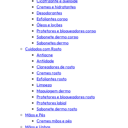
Cicatrizante e queloide
Cremes e hidratantes
Desodorantes
Esfoliantes corpo
Óleos e loções
Protetores e bloqueadores corpo
Sabonete dermo corpo
Sabonetes dermo
Cuidados com Rosto
Antiacne
Antiidade
Clareadores de rosto
Cremes rosto
Esfoliantes rosto
Limpeza
Maquiagem dermo
Protetores e bloqueadores rosto
Protetores labial
Sabonete dermo rosto
Mãos e Pés
Cremes mãos e pés
Mãos e Unhas