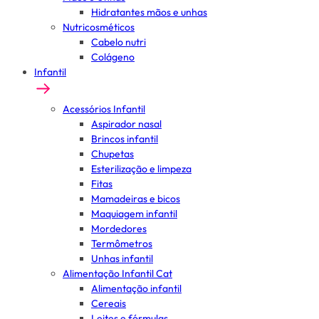
Hidratantes mãos e unhas
Nutricosméticos
Cabelo nutri
Colágeno
Infantil
Acessórios Infantil
Aspirador nasal
Brincos infantil
Chupetas
Esterilização e limpeza
Fitas
Mamadeiras e bicos
Maquiagem infantil
Mordedores
Termômetros
Unhas infantil
Alimentação Infantil Cat
Alimentação infantil
Cereais
Leites e fórmulas