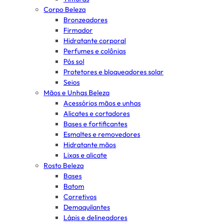
Corpo Beleza
Bronzeadores
Firmador
Hidratante corporal
Perfumes e colônias
Pós sol
Protetores e bloqueadores solar
Seios
Mãos e Unhas Beleza
Acessórios mãos e unhas
Alicates e cortadores
Bases e fortificantes
Esmaltes e removedores
Hidratante mãos
Lixas e alicate
Rosto Beleza
Bases
Batom
Corretivos
Demaquilantes
Lápis e delineadores