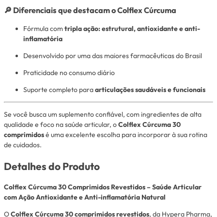
🔎 Diferenciais que destacam o Colflex Cúrcuma
Fórmula com
tripla ação: estrutural, antioxidante e anti-
inflamatória
Desenvolvido por uma das maiores farmacêuticas do Brasil
Praticidade no consumo diário
Suporte completo para
articulações saudáveis e funcionais
Se você busca um suplemento confiável, com ingredientes de alta
qualidade e foco na saúde articular, o
Colflex Cúrcuma 30
comprimidos
é uma excelente escolha para incorporar à sua rotina
de cuidados.
Detalhes do Produto
Colflex Cúrcuma 30 Comprimidos Revestidos – Saúde Articular
com Ação Antioxidante e Anti-inflamatória Natural
O
Colflex Cúrcuma 30 comprimidos revestidos
, da
Hypera Pharma
,