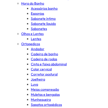
Hora do Banho
Acessórios banho
Esponjas
Sabonete íntimo
Sabonete líquido
Sabonetes
Olhos e Lentes
Lentes
Ortopedicos
Andador
Cadeira de banho
Cadeira de rodas
Cinta e faixa abdominal
Colar cervical
Corretor postural
Joelheira
Luva
Meias compressão
Muletas e bengalas
Munhequeira
Sapatos ortopédicos