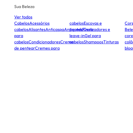
Sua Beleza
Ver todos
Cabelos
Acessórios
cabelos
Escovas e
Cor
cabelos
Alisantes
Anticaspa
Antiqueda
pentes
Finalizadores e
Cera
Bele
para
leave-in
Gel para
corp
cabelos
Condicionadores
Creme
cabelos
Shampoos
Tinturas
colô
de pentear
Cremes para
bloq