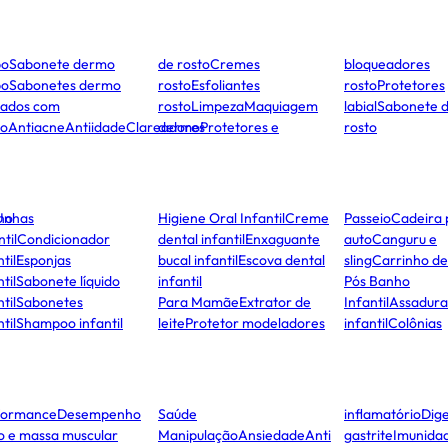
po
Sabonete dermo
de rosto
Cremes
bloqueadores
po
Sabonetes dermo
rosto
Esfoliantes
rosto
Protetores
dados com
rosto
Limpeza
Maquiagem
labial
Sabonete 
to
Antiacne
Antiidade
Clareadores
dermo
Protetores e
rosto
ho
Unhas
Higiene Oral Infantil
Creme
Passeio
Cadeira 
ntil
Condicionador
dental infantil
Enxaguante
auto
Canguru e
til
Esponjas
bucal infantil
Escova dental
sling
Carrinho d
til
Sabonete líquido
infantil
Pós Banho
til
Sabonetes
Para Mamãe
Extrator de
Infantil
Assadura
til
Shampoo infantil
leite
Protetor modeladores
infantil
Colônias
formance
Desempenho
Saúde
inflamatório
Dige
co e massa muscular
Manipulação
Ansiedade
Anti
gastrite
Imunida