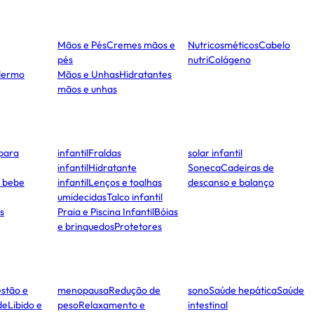
Mãos e Pés
Cremes mãos e
Nutricosméticos
Cabelo
pés
nutri
Colágeno
dermo
Mãos e Unhas
Hidratantes
mãos e unhas
para
infantil
Fraldas
solar infantil
infantil
Hidratante
Soneca
Cadeiras de
e bebe
infantil
Lenços e toalhas
descanso e balanço
umidecidas
Talco infantil
s
Praia e Piscina Infantil
Bóias
e brinquedos
Protetores
stão e
menopausa
Redução de
sono
Saúde hepática
Saúde
de
Libido e
peso
Relaxamento e
intestinal