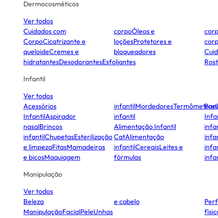
Dermocosméticos
Ver todos
Cuidados com
corpo
Óleos e
cor
Corpo
Cicatrizante e
loções
Protetores e
cor
queloide
Cremes e
bloqueadores
Cui
hidratantes
Desodorantes
Esfoliantes
Ros
Infantil
Ver todos
Acessórios
infantil
Mordedores
Termômetros
Ban
Infantil
Aspirador
infantil
Infa
nasal
Brincos
Alimentação Infantil
infan
infantil
Chupetas
Esterilização
Cat
Alimentação
infan
e limpeza
Fitas
Mamadeiras
infantil
Cereais
Leites e
infan
e bicos
Maquiagem
fórmulas
infan
Manipulação
Ver todos
Beleza
e cabelo
Per
Manipulação
Facial
Pele
Unhas
físi