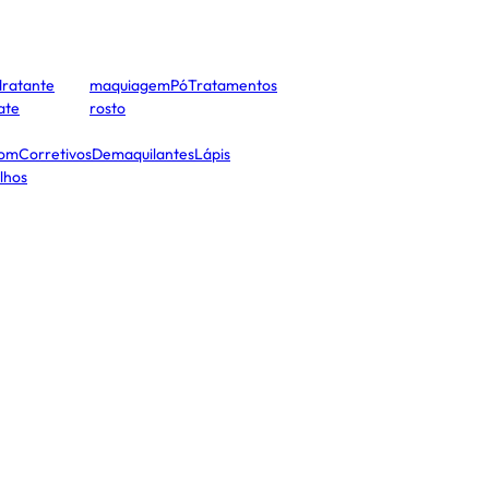
dratante
maquiagem
Pó
Tratamentos
cate
rosto
tom
Corretivos
Demaquilantes
Lápis
lhos