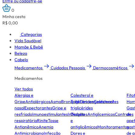
Entre ou cadastre-se
0
Minha cesta
R$ 0,00
Categorias
Vida Saudável
Mamãe & Bebê
Beleza
Cabelo
Medicamentos
Cuidados Pessoais
Dermocosméticos
Medicamentos
Ver todos
Alergias e
Colesterol e
Fito
Gripe
Antialérgicos
Asma
Bronquite
Triglicérides
Descongestionantes
Colesterol
Hom
nasal
Expectorantes
Gripe e
triglicérides
Gast
resfriado
Imunoestimulantes
Infecção
Diabetes
Antiglicemicos
Controles
de
respiratória
Rinite
Tosse
e
apet
Antianêmico
Anemia
antiglicêmicos
Monitoramentos
gast
Antimicrobiano
Infecção
Dores e
de a