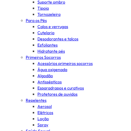
Suporte ombro
Tipoia
Tornozeleira
Para os Pés
Calos e verrugas
Cutelaria
Desodorantes e talcos
Esfoliantes
Hidratante pés
Primeiros Socorros
Acessórios primeiros socorros
Água oxigenada
Algodão
Antissépticos
Esparadrapos e curativos
Protetores de ouvidos
Repelentes
Aerosol
Elétricos
Loção
Spray