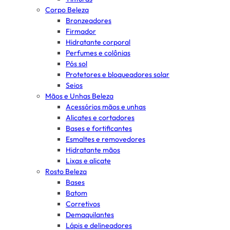
Corpo Beleza
Bronzeadores
Firmador
Hidratante corporal
Perfumes e colônias
Pós sol
Protetores e bloqueadores solar
Seios
Mãos e Unhas Beleza
Acessórios mãos e unhas
Alicates e cortadores
Bases e fortificantes
Esmaltes e removedores
Hidratante mãos
Lixas e alicate
Rosto Beleza
Bases
Batom
Corretivos
Demaquilantes
Lápis e delineadores