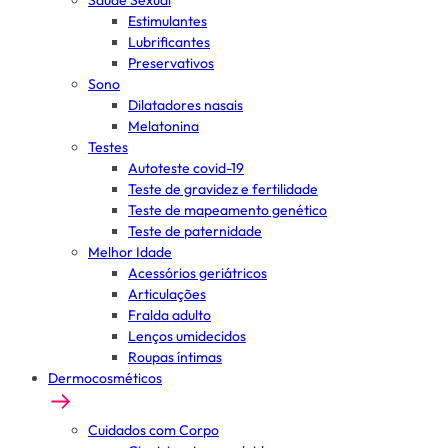
Saúde Sexual
Estimulantes
Lubrificantes
Preservativos
Sono
Dilatadores nasais
Melatonina
Testes
Autoteste covid-19
Teste de gravidez e fertilidade
Teste de mapeamento genético
Teste de paternidade
Melhor Idade
Acessórios geriátricos
Articulações
Fralda adulto
Lenços umidecidos
Roupas íntimas
Dermocosméticos
Cuidados com Corpo