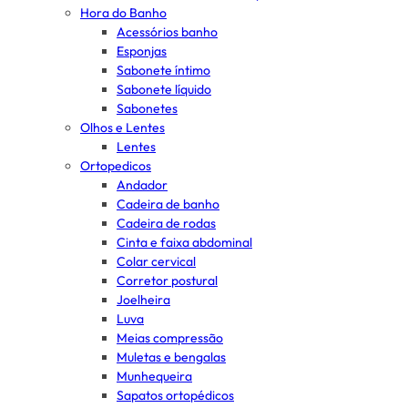
Hora do Banho
Acessórios banho
Esponjas
Sabonete íntimo
Sabonete líquido
Sabonetes
Olhos e Lentes
Lentes
Ortopedicos
Andador
Cadeira de banho
Cadeira de rodas
Cinta e faixa abdominal
Colar cervical
Corretor postural
Joelheira
Luva
Meias compressão
Muletas e bengalas
Munhequeira
Sapatos ortopédicos