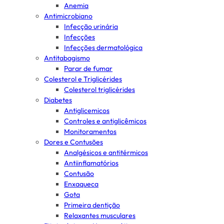
Anemia
Antimicrobiano
Infecção urinária
Infecções
Infecções dermatológica
Antitabagismo
Parar de fumar
Colesterol e Triglicérides
Colesterol triglicérides
Diabetes
Antiglicemicos
Controles e antiglicêmicos
Monitoramentos
Dores e Contusões
Analgésicos e antitérmicos
Antiinflamatórios
Contusão
Enxaqueca
Gota
Primeira dentição
Relaxantes musculares