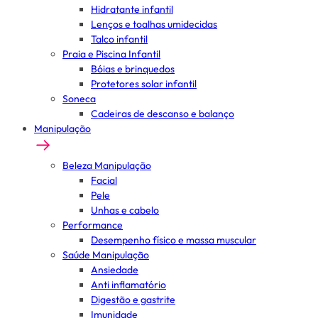
Hidratante infantil
Lenços e toalhas umidecidas
Talco infantil
Praia e Piscina Infantil
Bóias e brinquedos
Protetores solar infantil
Soneca
Cadeiras de descanso e balanço
Manipulação
Beleza Manipulação
Facial
Pele
Unhas e cabelo
Performance
Desempenho físico e massa muscular
Saúde Manipulação
Ansiedade
Anti inflamatório
Digestão e gastrite
Imunidade