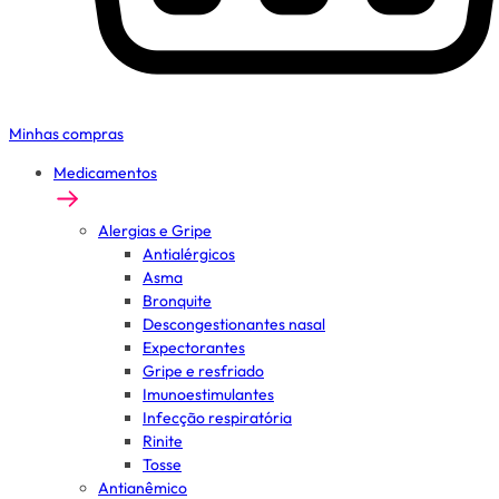
Minhas compras
Medicamentos
Alergias e Gripe
Antialérgicos
Asma
Bronquite
Descongestionantes nasal
Expectorantes
Gripe e resfriado
Imunoestimulantes
Infecção respiratória
Rinite
Tosse
Antianêmico