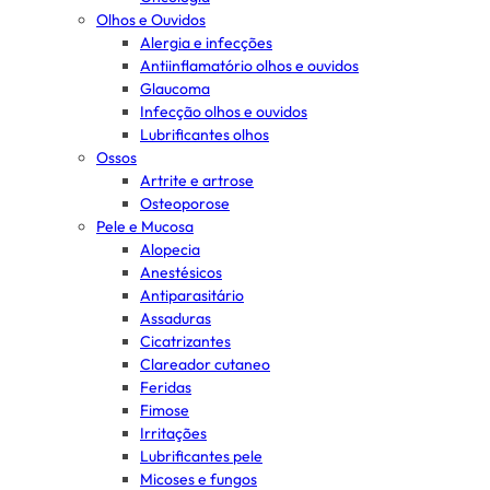
Olhos e Ouvidos
Alergia e infecções
Antiinflamatório olhos e ouvidos
Glaucoma
Infecção olhos e ouvidos
Lubrificantes olhos
Ossos
Artrite e artrose
Osteoporose
Pele e Mucosa
Alopecia
Anestésicos
Antiparasitário
Assaduras
Cicatrizantes
Clareador cutaneo
Feridas
Fimose
Irritações
Lubrificantes pele
Micoses e fungos