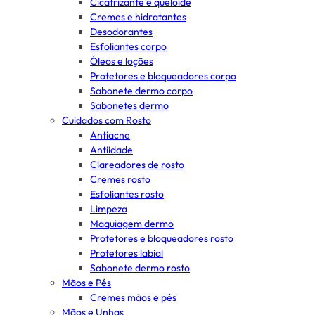
Cicatrizante e queloide
Cremes e hidratantes
Desodorantes
Esfoliantes corpo
Óleos e loções
Protetores e bloqueadores corpo
Sabonete dermo corpo
Sabonetes dermo
Cuidados com Rosto
Antiacne
Antiidade
Clareadores de rosto
Cremes rosto
Esfoliantes rosto
Limpeza
Maquiagem dermo
Protetores e bloqueadores rosto
Protetores labial
Sabonete dermo rosto
Mãos e Pés
Cremes mãos e pés
Mãos e Unhas