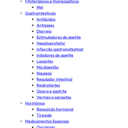
Fitoterápicos e Homeopáticos
Mel
Gastrointestinais
Antiácidos
Antigases
Diarreia
Estimuladores de apetite
Hepatoprotetor
Infecção gastroinstestinal
Inibidores de apetite
Laxantes
Má digestão
Nauseas
Regulador intestinal
Reidratantes
Úlcera e gastrite
Vermes e parasitas
Hormônios
Reposição hormonal
Tireoide
Medicamentos Especiais
Oncologia