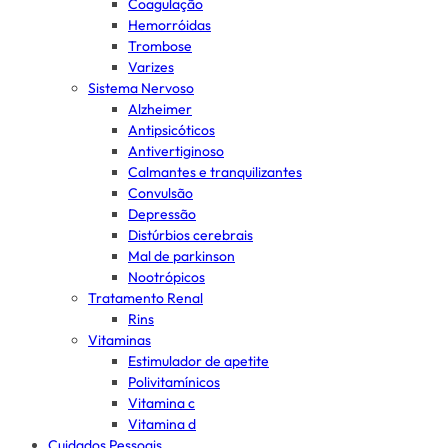
Coagulação
Hemorróidas
Trombose
Varizes
Sistema Nervoso
Alzheimer
Antipsicóticos
Antivertiginoso
Calmantes e tranquilizantes
Convulsão
Depressão
Distúrbios cerebrais
Mal de parkinson
Nootrópicos
Tratamento Renal
Rins
Vitaminas
Estimulador de apetite
Polivitamínicos
Vitamina c
Vitamina d
Cuidados Pessoais