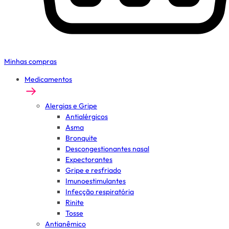
Minhas compras
Medicamentos
Alergias e Gripe
Antialérgicos
Asma
Bronquite
Descongestionantes nasal
Expectorantes
Gripe e resfriado
Imunoestimulantes
Infecção respiratória
Rinite
Tosse
Antianêmico