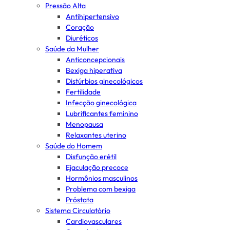
Pressão Alta
Antihipertensivo
Coração
Diuréticos
Saúde da Mulher
Anticoncepcionais
Bexiga hiperativa
Distúrbios ginecológicos
Fertilidade
Infecção ginecológica
Lubrificantes feminino
Menopausa
Relaxantes uterino
Saúde do Homem
Disfunção erétil
Ejaculação precoce
Hormônios masculinos
Problema com bexiga
Próstata
Sistema Circulatório
Cardiovasculares