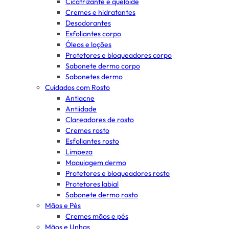
Cicatrizante e queloide
Cremes e hidratantes
Desodorantes
Esfoliantes corpo
Óleos e loções
Protetores e bloqueadores corpo
Sabonete dermo corpo
Sabonetes dermo
Cuidados com Rosto
Antiacne
Antiidade
Clareadores de rosto
Cremes rosto
Esfoliantes rosto
Limpeza
Maquiagem dermo
Protetores e bloqueadores rosto
Protetores labial
Sabonete dermo rosto
Mãos e Pés
Cremes mãos e pés
Mãos e Unhas