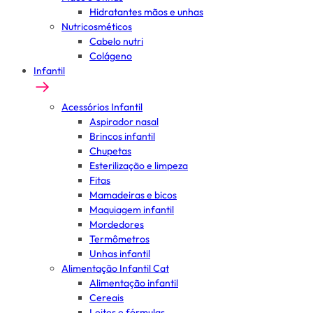
Hidratantes mãos e unhas
Nutricosméticos
Cabelo nutri
Colágeno
Infantil
Acessórios Infantil
Aspirador nasal
Brincos infantil
Chupetas
Esterilização e limpeza
Fitas
Mamadeiras e bicos
Maquiagem infantil
Mordedores
Termômetros
Unhas infantil
Alimentação Infantil Cat
Alimentação infantil
Cereais
Leites e fórmulas