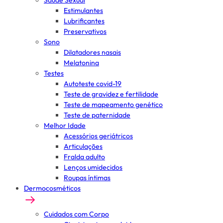
Saúde Sexual
Estimulantes
Lubrificantes
Preservativos
Sono
Dilatadores nasais
Melatonina
Testes
Autoteste covid-19
Teste de gravidez e fertilidade
Teste de mapeamento genético
Teste de paternidade
Melhor Idade
Acessórios geriátricos
Articulações
Fralda adulto
Lenços umidecidos
Roupas íntimas
Dermocosméticos
Cuidados com Corpo