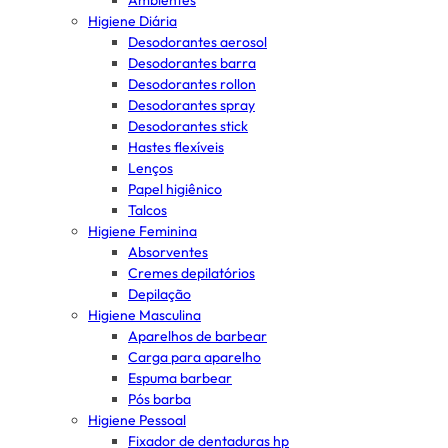
Ambientes
Higiene Diária
Desodorantes aerosol
Desodorantes barra
Desodorantes rollon
Desodorantes spray
Desodorantes stick
Hastes flexíveis
Lenços
Papel higiênico
Talcos
Higiene Feminina
Absorventes
Cremes depilatórios
Depilação
Higiene Masculina
Aparelhos de barbear
Carga para aparelho
Espuma barbear
Pós barba
Higiene Pessoal
Fixador de dentaduras hp