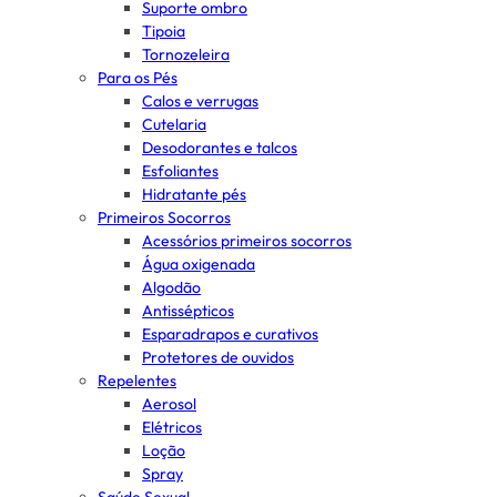
Suporte ombro
Tipoia
Tornozeleira
Para os Pés
Calos e verrugas
Cutelaria
Desodorantes e talcos
Esfoliantes
Hidratante pés
Primeiros Socorros
Acessórios primeiros socorros
Água oxigenada
Algodão
Antissépticos
Esparadrapos e curativos
Protetores de ouvidos
Repelentes
Aerosol
Elétricos
Loção
Spray