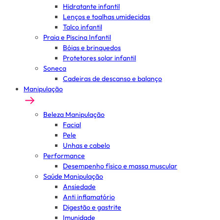
Hidratante infantil
Lenços e toalhas umidecidas
Talco infantil
Praia e Piscina Infantil
Bóias e brinquedos
Protetores solar infantil
Soneca
Cadeiras de descanso e balanço
Manipulação
Beleza Manipulação
Facial
Pele
Unhas e cabelo
Performance
Desempenho físico e massa muscular
Saúde Manipulação
Ansiedade
Anti inflamatório
Digestão e gastrite
Imunidade