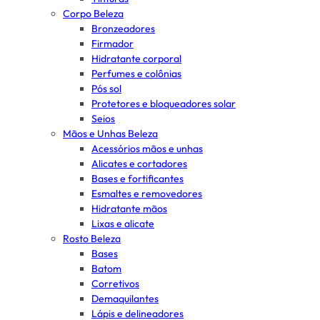
Corpo Beleza
Bronzeadores
Firmador
Hidratante corporal
Perfumes e colônias
Pós sol
Protetores e bloqueadores solar
Seios
Mãos e Unhas Beleza
Acessórios mãos e unhas
Alicates e cortadores
Bases e fortificantes
Esmaltes e removedores
Hidratante mãos
Lixas e alicate
Rosto Beleza
Bases
Batom
Corretivos
Demaquilantes
Lápis e delineadores