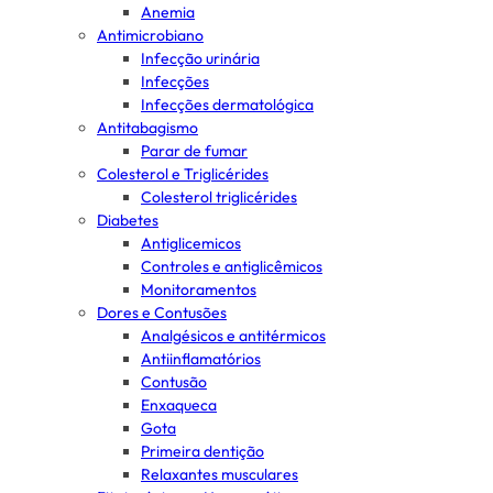
Anemia
Antimicrobiano
Infecção urinária
Infecções
Infecções dermatológica
Antitabagismo
Parar de fumar
Colesterol e Triglicérides
Colesterol triglicérides
Diabetes
Antiglicemicos
Controles e antiglicêmicos
Monitoramentos
Dores e Contusões
Analgésicos e antitérmicos
Antiinflamatórios
Contusão
Enxaqueca
Gota
Primeira dentição
Relaxantes musculares