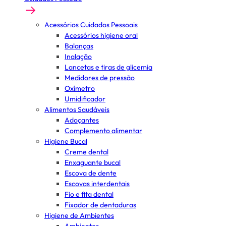
Acessórios Cuidados Pessoais
Acessórios higiene oral
Balanças
Inalação
Lancetas e tiras de glicemia
Medidores de pressão
Oxímetro
Umidificador
Alimentos Saudáveis
Adoçantes
Complemento alimentar
Higiene Bucal
Creme dental
Enxaguante bucal
Escova de dente
Escovas interdentais
Fio e fita dental
Fixador de dentaduras
Higiene de Ambientes