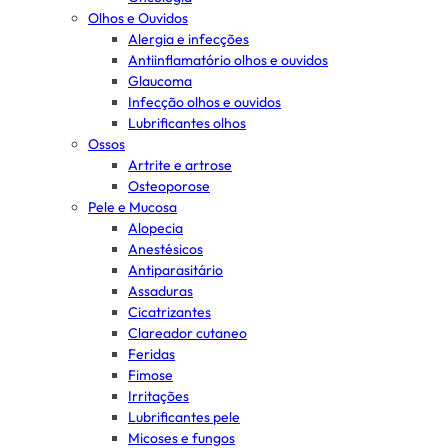
Olhos e Ouvidos
Alergia e infecções
Antiinflamatório olhos e ouvidos
Glaucoma
Infecção olhos e ouvidos
Lubrificantes olhos
Ossos
Artrite e artrose
Osteoporose
Pele e Mucosa
Alopecia
Anestésicos
Antiparasitário
Assaduras
Cicatrizantes
Clareador cutaneo
Feridas
Fimose
Irritações
Lubrificantes pele
Micoses e fungos