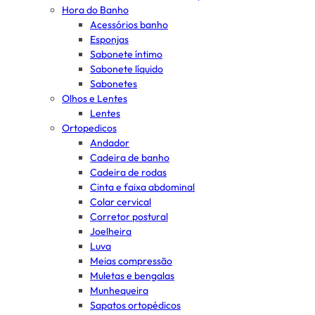
Hora do Banho
Acessórios banho
Esponjas
Sabonete íntimo
Sabonete líquido
Sabonetes
Olhos e Lentes
Lentes
Ortopedicos
Andador
Cadeira de banho
Cadeira de rodas
Cinta e faixa abdominal
Colar cervical
Corretor postural
Joelheira
Luva
Meias compressão
Muletas e bengalas
Munhequeira
Sapatos ortopédicos