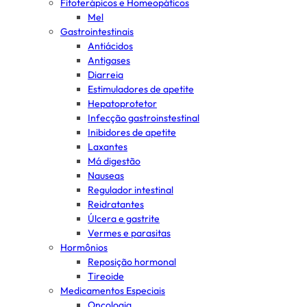
Fitoterápicos e Homeopáticos
Mel
Gastrointestinais
Antiácidos
Antigases
Diarreia
Estimuladores de apetite
Hepatoprotetor
Infecção gastroinstestinal
Inibidores de apetite
Laxantes
Má digestão
Nauseas
Regulador intestinal
Reidratantes
Úlcera e gastrite
Vermes e parasitas
Hormônios
Reposição hormonal
Tireoide
Medicamentos Especiais
Oncologia