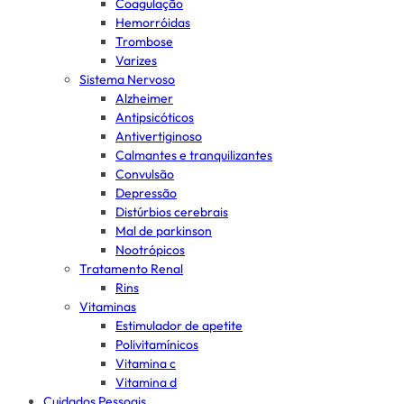
Coagulação
Hemorróidas
Trombose
Varizes
Sistema Nervoso
Alzheimer
Antipsicóticos
Antivertiginoso
Calmantes e tranquilizantes
Convulsão
Depressão
Distúrbios cerebrais
Mal de parkinson
Nootrópicos
Tratamento Renal
Rins
Vitaminas
Estimulador de apetite
Polivitamínicos
Vitamina c
Vitamina d
Cuidados Pessoais