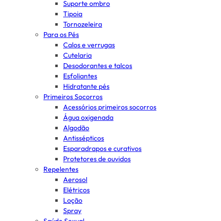
Suporte ombro
Tipoia
Tornozeleira
Para os Pés
Calos e verrugas
Cutelaria
Desodorantes e talcos
Esfoliantes
Hidratante pés
Primeiros Socorros
Acessórios primeiros socorros
Água oxigenada
Algodão
Antissépticos
Esparadrapos e curativos
Protetores de ouvidos
Repelentes
Aerosol
Elétricos
Loção
Spray