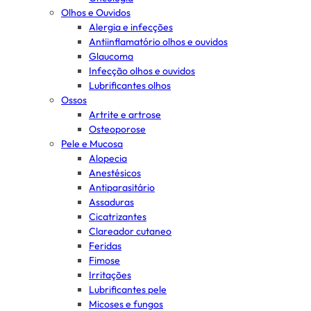
Olhos e Ouvidos
Alergia e infecções
Antiinflamatório olhos e ouvidos
Glaucoma
Infecção olhos e ouvidos
Lubrificantes olhos
Ossos
Artrite e artrose
Osteoporose
Pele e Mucosa
Alopecia
Anestésicos
Antiparasitário
Assaduras
Cicatrizantes
Clareador cutaneo
Feridas
Fimose
Irritações
Lubrificantes pele
Micoses e fungos