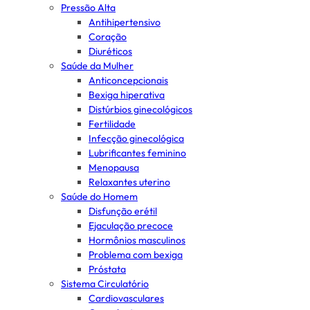
Pressão Alta
Antihipertensivo
Coração
Diuréticos
Saúde da Mulher
Anticoncepcionais
Bexiga hiperativa
Distúrbios ginecológicos
Fertilidade
Infecção ginecológica
Lubrificantes feminino
Menopausa
Relaxantes uterino
Saúde do Homem
Disfunção erétil
Ejaculação precoce
Hormônios masculinos
Problema com bexiga
Próstata
Sistema Circulatório
Cardiovasculares