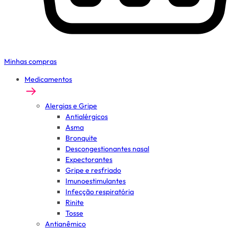
Minhas compras
Medicamentos
Alergias e Gripe
Antialérgicos
Asma
Bronquite
Descongestionantes nasal
Expectorantes
Gripe e resfriado
Imunoestimulantes
Infecção respiratória
Rinite
Tosse
Antianêmico