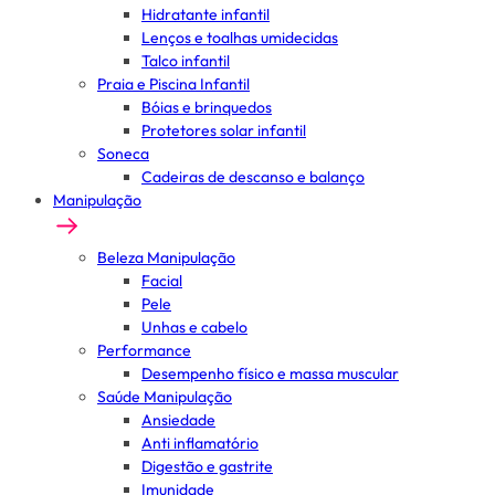
Hidratante infantil
Lenços e toalhas umidecidas
Talco infantil
Praia e Piscina Infantil
Bóias e brinquedos
Protetores solar infantil
Soneca
Cadeiras de descanso e balanço
Manipulação
Beleza Manipulação
Facial
Pele
Unhas e cabelo
Performance
Desempenho físico e massa muscular
Saúde Manipulação
Ansiedade
Anti inflamatório
Digestão e gastrite
Imunidade