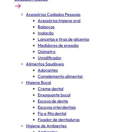
Acessórios Cuidados Pessoais
Acessórios higiene oral
Balanças
Inalação
Lancetas e tiras de glicemia
Medidores de pressão
Oxímetro
Umidificador
Alimentos Saudáveis
Adoçantes
Complemento alimentar
Higiene Bucal
Creme dental
Enxaguante bucal
Escova de dente
Escovas interdentais
Fio e fita dental
Fixador de dentaduras
Higiene de Ambientes