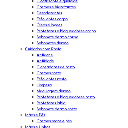
Cicatrizante e queloide
Cremes e hidratantes
Desodorantes
Esfoliantes corpo
Óleos e loções
Protetores e bloqueadores corpo
Sabonete dermo corpo
Sabonetes dermo
Cuidados com Rosto
Antiacne
Antiidade
Clareadores de rosto
Cremes rosto
Esfoliantes rosto
Limpeza
Maquiagem dermo
Protetores e bloqueadores rosto
Protetores labial
Sabonete dermo rosto
Mãos e Pés
Cremes mãos e pés
Mãos e Unhas