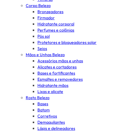
Corpo Beleza
Bronzeadores
Firmador
Hidratante corporal
Perfumes e colônias
Pós sol
Protetores e bloqueadores solar
Seios
Mãos e Unhas Beleza
Acessórios mãos e unhas
Alicates e cortadores
Bases e fortificantes
Esmaltes e removedores
Hidratante mãos
Lixas e alicate
Rosto Beleza
Bases
Batom
Corretivos
Demaquilantes
Lápis e delineadores