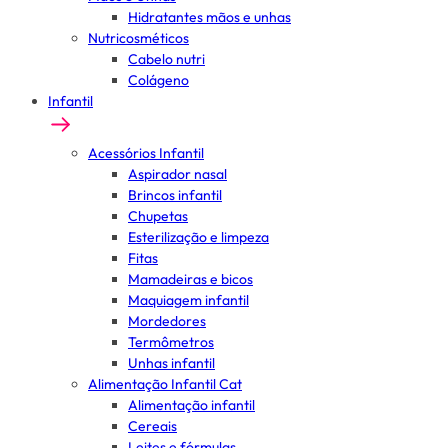
Hidratantes mãos e unhas
Nutricosméticos
Cabelo nutri
Colágeno
Infantil
Acessórios Infantil
Aspirador nasal
Brincos infantil
Chupetas
Esterilização e limpeza
Fitas
Mamadeiras e bicos
Maquiagem infantil
Mordedores
Termômetros
Unhas infantil
Alimentação Infantil Cat
Alimentação infantil
Cereais
Leites e fórmulas