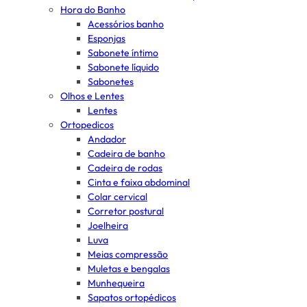
Hora do Banho
Acessórios banho
Esponjas
Sabonete íntimo
Sabonete líquido
Sabonetes
Olhos e Lentes
Lentes
Ortopedicos
Andador
Cadeira de banho
Cadeira de rodas
Cinta e faixa abdominal
Colar cervical
Corretor postural
Joelheira
Luva
Meias compressão
Muletas e bengalas
Munhequeira
Sapatos ortopédicos