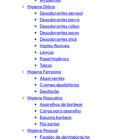
Ambientes
Higiene Diária
Desodorantes aerosol
Desodorantes barra
Desodorantes rollon
Desodorantes spray
Desodorantes stick
Hastes flexíveis
Lenços
Papel higiênico
Talcos
Higiene Feminina
Absorventes
Cremes depilatórios
Depilação
Higiene Masculina
Aparelhos de barbear
Carga para aparelho
Espuma barbear
Pós barba
Higiene Pessoal
Fixador de dentaduras hp