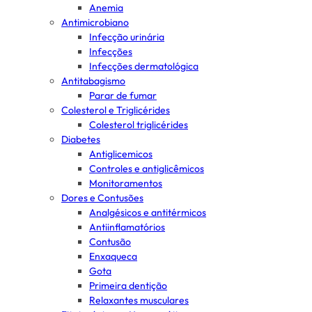
Anemia
Antimicrobiano
Infecção urinária
Infecções
Infecções dermatológica
Antitabagismo
Parar de fumar
Colesterol e Triglicérides
Colesterol triglicérides
Diabetes
Antiglicemicos
Controles e antiglicêmicos
Monitoramentos
Dores e Contusões
Analgésicos e antitérmicos
Antiinflamatórios
Contusão
Enxaqueca
Gota
Primeira dentição
Relaxantes musculares