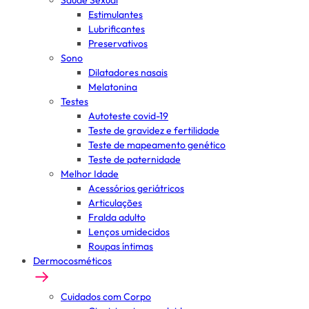
Saúde Sexual
Estimulantes
Lubrificantes
Preservativos
Sono
Dilatadores nasais
Melatonina
Testes
Autoteste covid-19
Teste de gravidez e fertilidade
Teste de mapeamento genético
Teste de paternidade
Melhor Idade
Acessórios geriátricos
Articulações
Fralda adulto
Lenços umidecidos
Roupas íntimas
Dermocosméticos
Cuidados com Corpo