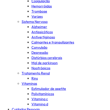
Coagulação
Hemorróidas
Trombose
Varizes
Sistema Nervoso
Alzheimer
Antipsicóticos
Antivertiginoso
Calmantes e tranquilizantes
Convulsão
Depressão
Distúrbios cerebrais
Mal de parkinson
Nootrópicos
Tratamento Renal
Rins
Vitaminas
Estimulador de apetite
Polivitamínicos
Vitamina c
Vitamina d
Cuidados Pessoais