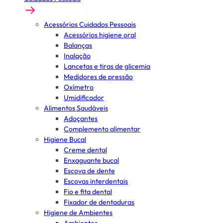
Acessórios Cuidados Pessoais
Acessórios higiene oral
Balanças
Inalação
Lancetas e tiras de glicemia
Medidores de pressão
Oxímetro
Umidificador
Alimentos Saudáveis
Adoçantes
Complemento alimentar
Higiene Bucal
Creme dental
Enxaguante bucal
Escova de dente
Escovas interdentais
Fio e fita dental
Fixador de dentaduras
Higiene de Ambientes