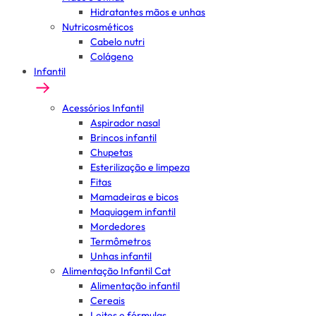
Hidratantes mãos e unhas
Nutricosméticos
Cabelo nutri
Colágeno
Infantil
Acessórios Infantil
Aspirador nasal
Brincos infantil
Chupetas
Esterilização e limpeza
Fitas
Mamadeiras e bicos
Maquiagem infantil
Mordedores
Termômetros
Unhas infantil
Alimentação Infantil Cat
Alimentação infantil
Cereais
Leites e fórmulas