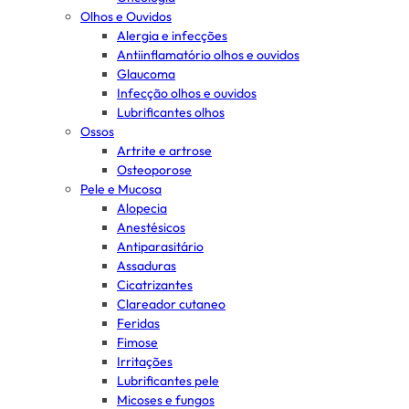
Olhos e Ouvidos
Alergia e infecções
Antiinflamatório olhos e ouvidos
Glaucoma
Infecção olhos e ouvidos
Lubrificantes olhos
Ossos
Artrite e artrose
Osteoporose
Pele e Mucosa
Alopecia
Anestésicos
Antiparasitário
Assaduras
Cicatrizantes
Clareador cutaneo
Feridas
Fimose
Irritações
Lubrificantes pele
Micoses e fungos