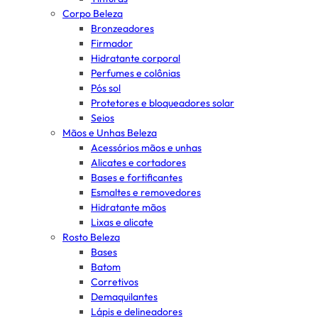
Corpo Beleza
Bronzeadores
Firmador
Hidratante corporal
Perfumes e colônias
Pós sol
Protetores e bloqueadores solar
Seios
Mãos e Unhas Beleza
Acessórios mãos e unhas
Alicates e cortadores
Bases e fortificantes
Esmaltes e removedores
Hidratante mãos
Lixas e alicate
Rosto Beleza
Bases
Batom
Corretivos
Demaquilantes
Lápis e delineadores