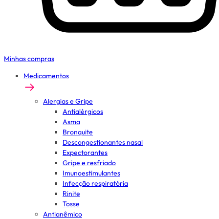
Minhas compras
Medicamentos
Alergias e Gripe
Antialérgicos
Asma
Bronquite
Descongestionantes nasal
Expectorantes
Gripe e resfriado
Imunoestimulantes
Infecção respiratória
Rinite
Tosse
Antianêmico