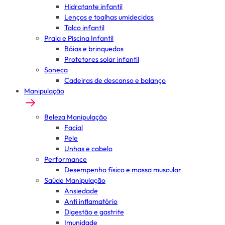
Hidratante infantil
Lenços e toalhas umidecidas
Talco infantil
Praia e Piscina Infantil
Bóias e brinquedos
Protetores solar infantil
Soneca
Cadeiras de descanso e balanço
Manipulação
Beleza Manipulação
Facial
Pele
Unhas e cabelo
Performance
Desempenho físico e massa muscular
Saúde Manipulação
Ansiedade
Anti inflamatório
Digestão e gastrite
Imunidade