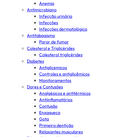
Anemia
Antimicrobiano
Infecção urinária
Infecções
Infecções dermatológica
Antitabagismo
Parar de fumar
Colesterol e Triglicérides
Colesterol triglicérides
Diabetes
Antiglicemicos
Controles e antiglicêmicos
Monitoramentos
Dores e Contusões
Analgésicos e antitérmicos
Antiinflamatórios
Contusão
Enxaqueca
Gota
Primeira dentição
Relaxantes musculares