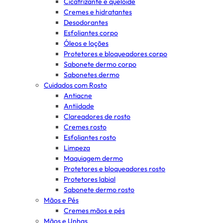
Cicatrizante e queloide
Cremes e hidratantes
Desodorantes
Esfoliantes corpo
Óleos e loções
Protetores e bloqueadores corpo
Sabonete dermo corpo
Sabonetes dermo
Cuidados com Rosto
Antiacne
Antiidade
Clareadores de rosto
Cremes rosto
Esfoliantes rosto
Limpeza
Maquiagem dermo
Protetores e bloqueadores rosto
Protetores labial
Sabonete dermo rosto
Mãos e Pés
Cremes mãos e pés
Mãos e Unhas