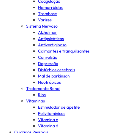
Coagulação
Hemorróidas
Trombose
Varizes
Sistema Nervoso
Alzheimer
Antipsicóticos
Antivertiginoso
Calmantes e tranquilizantes
Convulsão
Depressão
Distúrbios cerebrais
Mal de parkinson
Nootrópicos
Tratamento Renal
Rins
Vitaminas
Estimulador de apetite
Polivitamínicos
Vitamina c
Vitamina d
Cuidados Pessoais