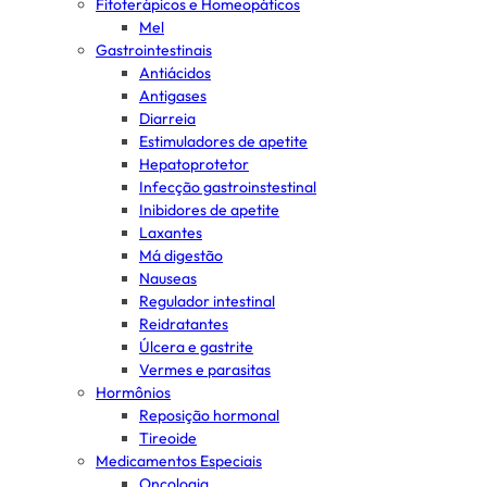
Fitoterápicos e Homeopáticos
Mel
Gastrointestinais
Antiácidos
Antigases
Diarreia
Estimuladores de apetite
Hepatoprotetor
Infecção gastroinstestinal
Inibidores de apetite
Laxantes
Má digestão
Nauseas
Regulador intestinal
Reidratantes
Úlcera e gastrite
Vermes e parasitas
Hormônios
Reposição hormonal
Tireoide
Medicamentos Especiais
Oncologia