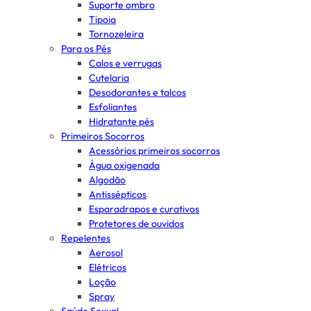
Suporte ombro
Tipoia
Tornozeleira
Para os Pés
Calos e verrugas
Cutelaria
Desodorantes e talcos
Esfoliantes
Hidratante pés
Primeiros Socorros
Acessórios primeiros socorros
Água oxigenada
Algodão
Antissépticos
Esparadrapos e curativos
Protetores de ouvidos
Repelentes
Aerosol
Elétricos
Loção
Spray