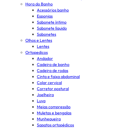
Hora do Banho
Acessórios banho
Esponjas
Sabonete íntimo
Sabonete líquido
Sabonetes
Olhos e Lentes
Lentes
Ortopedicos
Andador
Cadeira de banho
Cadeira de rodas
Cinta e faixa abdominal
Colar cervical
Corretor postural
Joelheira
Luva
Meias compressão
Muletas e bengalas
Munhequeira
Sapatos ortopédicos