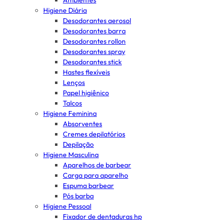
Ambientes
Higiene Diária
Desodorantes aerosol
Desodorantes barra
Desodorantes rollon
Desodorantes spray
Desodorantes stick
Hastes flexíveis
Lenços
Papel higiênico
Talcos
Higiene Feminina
Absorventes
Cremes depilatórios
Depilação
Higiene Masculina
Aparelhos de barbear
Carga para aparelho
Espuma barbear
Pós barba
Higiene Pessoal
Fixador de dentaduras hp