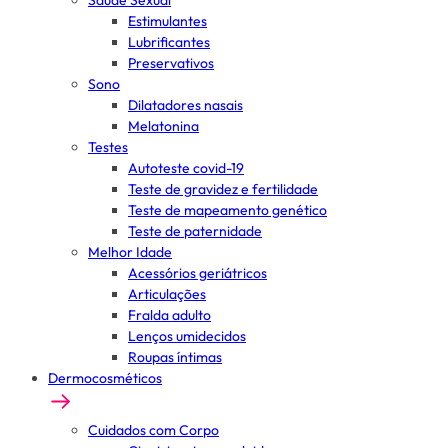
Saúde Sexual
Estimulantes
Lubrificantes
Preservativos
Sono
Dilatadores nasais
Melatonina
Testes
Autoteste covid-19
Teste de gravidez e fertilidade
Teste de mapeamento genético
Teste de paternidade
Melhor Idade
Acessórios geriátricos
Articulações
Fralda adulto
Lenços umidecidos
Roupas íntimas
Dermocosméticos
Cuidados com Corpo