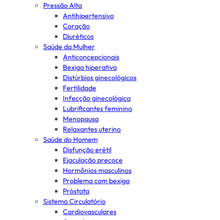
Pressão Alta
Antihipertensivo
Coração
Diuréticos
Saúde da Mulher
Anticoncepcionais
Bexiga hiperativa
Distúrbios ginecológicos
Fertilidade
Infecção ginecológica
Lubrificantes feminino
Menopausa
Relaxantes uterino
Saúde do Homem
Disfunção erétil
Ejaculação precoce
Hormônios masculinos
Problema com bexiga
Próstata
Sistema Circulatório
Cardiovasculares