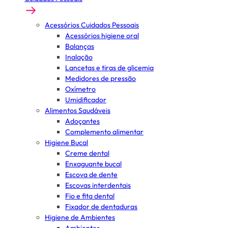
Acessórios Cuidados Pessoais
Acessórios higiene oral
Balanças
Inalação
Lancetas e tiras de glicemia
Medidores de pressão
Oxímetro
Umidificador
Alimentos Saudáveis
Adoçantes
Complemento alimentar
Higiene Bucal
Creme dental
Enxaguante bucal
Escova de dente
Escovas interdentais
Fio e fita dental
Fixador de dentaduras
Higiene de Ambientes