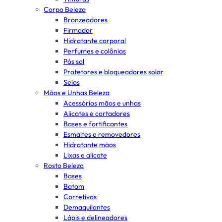
Corpo Beleza
Bronzeadores
Firmador
Hidratante corporal
Perfumes e colônias
Pós sol
Protetores e bloqueadores solar
Seios
Mãos e Unhas Beleza
Acessórios mãos e unhas
Alicates e cortadores
Bases e fortificantes
Esmaltes e removedores
Hidratante mãos
Lixas e alicate
Rosto Beleza
Bases
Batom
Corretivos
Demaquilantes
Lápis e delineadores