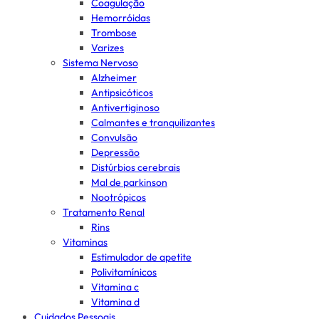
Coagulação
Hemorróidas
Trombose
Varizes
Sistema Nervoso
Alzheimer
Antipsicóticos
Antivertiginoso
Calmantes e tranquilizantes
Convulsão
Depressão
Distúrbios cerebrais
Mal de parkinson
Nootrópicos
Tratamento Renal
Rins
Vitaminas
Estimulador de apetite
Polivitamínicos
Vitamina c
Vitamina d
Cuidados Pessoais