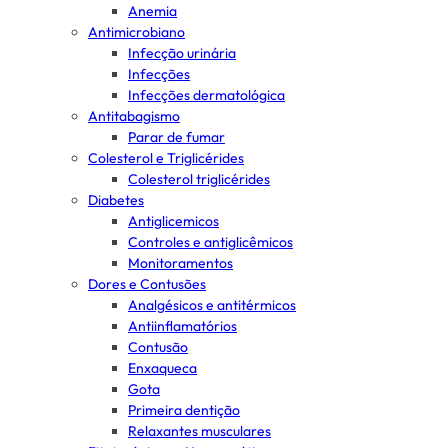
Anemia
Antimicrobiano
Infecção urinária
Infecções
Infecções dermatológica
Antitabagismo
Parar de fumar
Colesterol e Triglicérides
Colesterol triglicérides
Diabetes
Antiglicemicos
Controles e antiglicêmicos
Monitoramentos
Dores e Contusões
Analgésicos e antitérmicos
Antiinflamatórios
Contusão
Enxaqueca
Gota
Primeira dentição
Relaxantes musculares