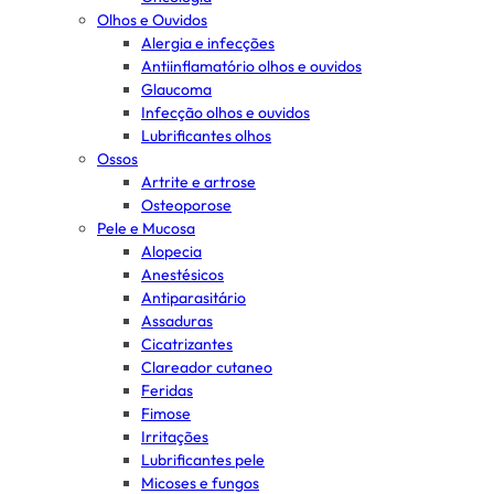
Olhos e Ouvidos
Alergia e infecções
Antiinflamatório olhos e ouvidos
Glaucoma
Infecção olhos e ouvidos
Lubrificantes olhos
Ossos
Artrite e artrose
Osteoporose
Pele e Mucosa
Alopecia
Anestésicos
Antiparasitário
Assaduras
Cicatrizantes
Clareador cutaneo
Feridas
Fimose
Irritações
Lubrificantes pele
Micoses e fungos