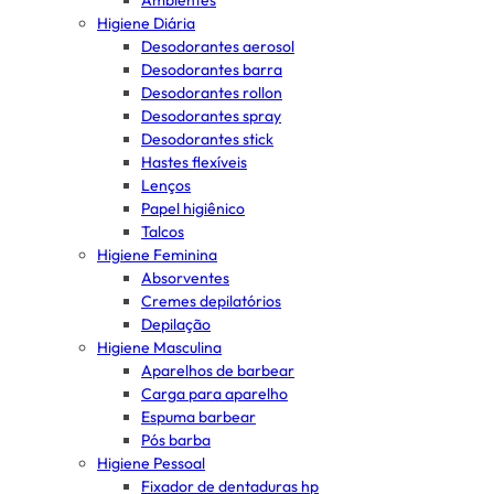
Ambientes
Higiene Diária
Desodorantes aerosol
Desodorantes barra
Desodorantes rollon
Desodorantes spray
Desodorantes stick
Hastes flexíveis
Lenços
Papel higiênico
Talcos
Higiene Feminina
Absorventes
Cremes depilatórios
Depilação
Higiene Masculina
Aparelhos de barbear
Carga para aparelho
Espuma barbear
Pós barba
Higiene Pessoal
Fixador de dentaduras hp