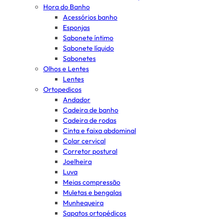
Hora do Banho
Acessórios banho
Esponjas
Sabonete íntimo
Sabonete líquido
Sabonetes
Olhos e Lentes
Lentes
Ortopedicos
Andador
Cadeira de banho
Cadeira de rodas
Cinta e faixa abdominal
Colar cervical
Corretor postural
Joelheira
Luva
Meias compressão
Muletas e bengalas
Munhequeira
Sapatos ortopédicos