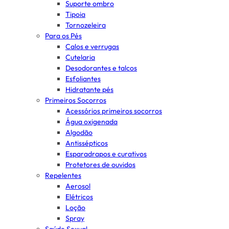
Suporte ombro
Tipoia
Tornozeleira
Para os Pés
Calos e verrugas
Cutelaria
Desodorantes e talcos
Esfoliantes
Hidratante pés
Primeiros Socorros
Acessórios primeiros socorros
Água oxigenada
Algodão
Antissépticos
Esparadrapos e curativos
Protetores de ouvidos
Repelentes
Aerosol
Elétricos
Loção
Spray