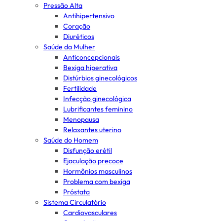
Pressão Alta
Antihipertensivo
Coração
Diuréticos
Saúde da Mulher
Anticoncepcionais
Bexiga hiperativa
Distúrbios ginecológicos
Fertilidade
Infecção ginecológica
Lubrificantes feminino
Menopausa
Relaxantes uterino
Saúde do Homem
Disfunção erétil
Ejaculação precoce
Hormônios masculinos
Problema com bexiga
Próstata
Sistema Circulatório
Cardiovasculares