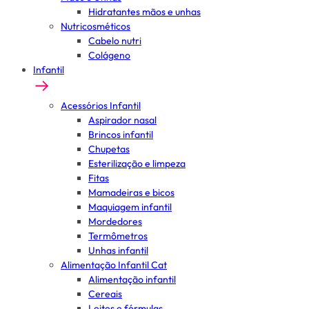
Hidratantes mãos e unhas
Nutricosméticos
Cabelo nutri
Colágeno
Infantil
Acessórios Infantil
Aspirador nasal
Brincos infantil
Chupetas
Esterilização e limpeza
Fitas
Mamadeiras e bicos
Maquiagem infantil
Mordedores
Termômetros
Unhas infantil
Alimentação Infantil Cat
Alimentação infantil
Cereais
Leites e fórmulas