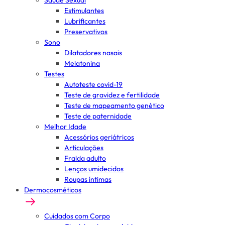
Saúde Sexual
Estimulantes
Lubrificantes
Preservativos
Sono
Dilatadores nasais
Melatonina
Testes
Autoteste covid-19
Teste de gravidez e fertilidade
Teste de mapeamento genético
Teste de paternidade
Melhor Idade
Acessórios geriátricos
Articulações
Fralda adulto
Lenços umidecidos
Roupas íntimas
Dermocosméticos
Cuidados com Corpo