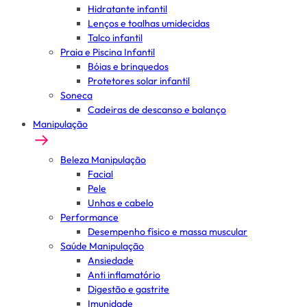
Hidratante infantil
Lenços e toalhas umidecidas
Talco infantil
Praia e Piscina Infantil
Bóias e brinquedos
Protetores solar infantil
Soneca
Cadeiras de descanso e balanço
Manipulação
Beleza Manipulação
Facial
Pele
Unhas e cabelo
Performance
Desempenho físico e massa muscular
Saúde Manipulação
Ansiedade
Anti inflamatório
Digestão e gastrite
Imunidade