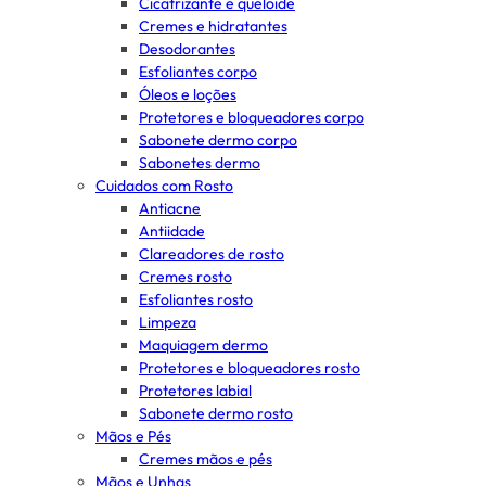
Cicatrizante e queloide
Cremes e hidratantes
Desodorantes
Esfoliantes corpo
Óleos e loções
Protetores e bloqueadores corpo
Sabonete dermo corpo
Sabonetes dermo
Cuidados com Rosto
Antiacne
Antiidade
Clareadores de rosto
Cremes rosto
Esfoliantes rosto
Limpeza
Maquiagem dermo
Protetores e bloqueadores rosto
Protetores labial
Sabonete dermo rosto
Mãos e Pés
Cremes mãos e pés
Mãos e Unhas