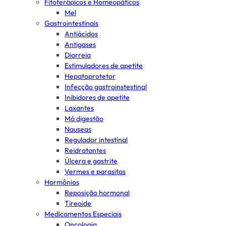
Fitoterápicos e Homeopáticos
Mel
Gastrointestinais
Antiácidos
Antigases
Diarreia
Estimuladores de apetite
Hepatoprotetor
Infecção gastroinstestinal
Inibidores de apetite
Laxantes
Má digestão
Nauseas
Regulador intestinal
Reidratantes
Úlcera e gastrite
Vermes e parasitas
Hormônios
Reposição hormonal
Tireoide
Medicamentos Especiais
Oncologia