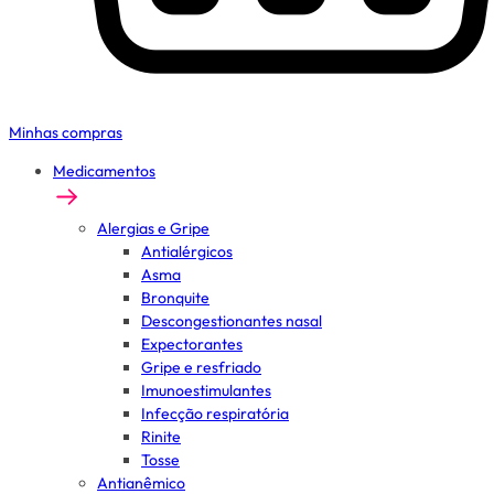
Minhas compras
Medicamentos
Alergias e Gripe
Antialérgicos
Asma
Bronquite
Descongestionantes nasal
Expectorantes
Gripe e resfriado
Imunoestimulantes
Infecção respiratória
Rinite
Tosse
Antianêmico