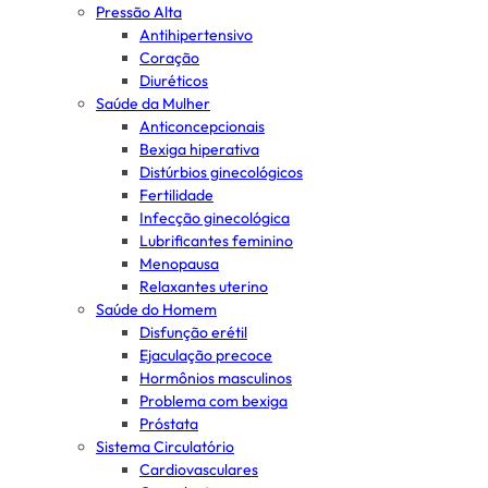
Pressão Alta
Antihipertensivo
Coração
Diuréticos
Saúde da Mulher
Anticoncepcionais
Bexiga hiperativa
Distúrbios ginecológicos
Fertilidade
Infecção ginecológica
Lubrificantes feminino
Menopausa
Relaxantes uterino
Saúde do Homem
Disfunção erétil
Ejaculação precoce
Hormônios masculinos
Problema com bexiga
Próstata
Sistema Circulatório
Cardiovasculares