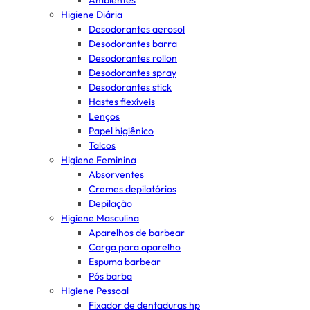
Ambientes
Higiene Diária
Desodorantes aerosol
Desodorantes barra
Desodorantes rollon
Desodorantes spray
Desodorantes stick
Hastes flexíveis
Lenços
Papel higiênico
Talcos
Higiene Feminina
Absorventes
Cremes depilatórios
Depilação
Higiene Masculina
Aparelhos de barbear
Carga para aparelho
Espuma barbear
Pós barba
Higiene Pessoal
Fixador de dentaduras hp