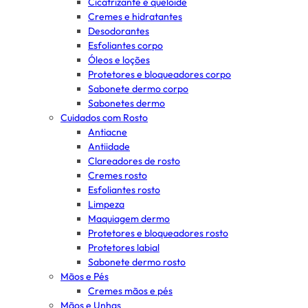
Cicatrizante e queloide
Cremes e hidratantes
Desodorantes
Esfoliantes corpo
Óleos e loções
Protetores e bloqueadores corpo
Sabonete dermo corpo
Sabonetes dermo
Cuidados com Rosto
Antiacne
Antiidade
Clareadores de rosto
Cremes rosto
Esfoliantes rosto
Limpeza
Maquiagem dermo
Protetores e bloqueadores rosto
Protetores labial
Sabonete dermo rosto
Mãos e Pés
Cremes mãos e pés
Mãos e Unhas