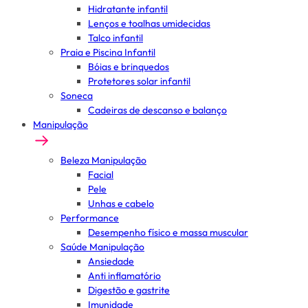
Hidratante infantil
Lenços e toalhas umidecidas
Talco infantil
Praia e Piscina Infantil
Bóias e brinquedos
Protetores solar infantil
Soneca
Cadeiras de descanso e balanço
Manipulação
Beleza Manipulação
Facial
Pele
Unhas e cabelo
Performance
Desempenho físico e massa muscular
Saúde Manipulação
Ansiedade
Anti inflamatório
Digestão e gastrite
Imunidade