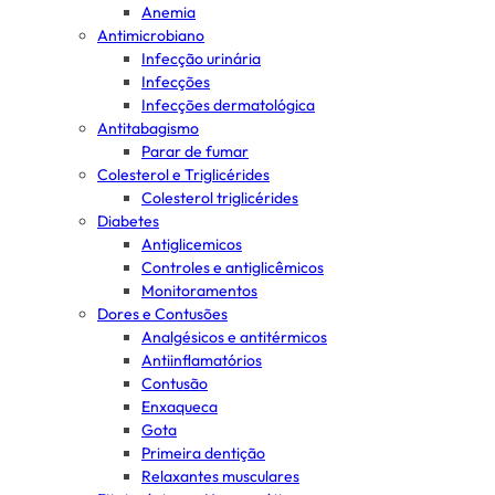
Anemia
Antimicrobiano
Infecção urinária
Infecções
Infecções dermatológica
Antitabagismo
Parar de fumar
Colesterol e Triglicérides
Colesterol triglicérides
Diabetes
Antiglicemicos
Controles e antiglicêmicos
Monitoramentos
Dores e Contusões
Analgésicos e antitérmicos
Antiinflamatórios
Contusão
Enxaqueca
Gota
Primeira dentição
Relaxantes musculares