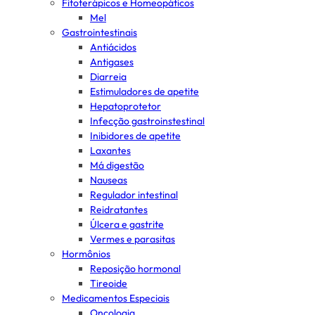
Fitoterápicos e Homeopáticos
Mel
Gastrointestinais
Antiácidos
Antigases
Diarreia
Estimuladores de apetite
Hepatoprotetor
Infecção gastroinstestinal
Inibidores de apetite
Laxantes
Má digestão
Nauseas
Regulador intestinal
Reidratantes
Úlcera e gastrite
Vermes e parasitas
Hormônios
Reposição hormonal
Tireoide
Medicamentos Especiais
Oncologia