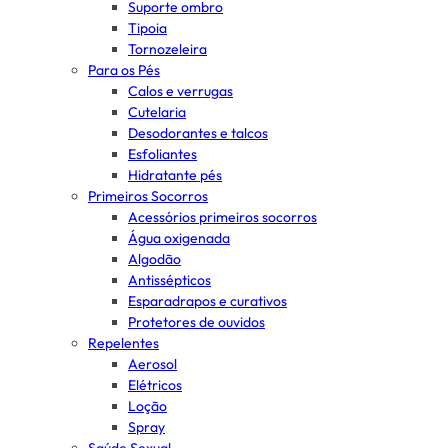
Suporte ombro
Tipoia
Tornozeleira
Para os Pés
Calos e verrugas
Cutelaria
Desodorantes e talcos
Esfoliantes
Hidratante pés
Primeiros Socorros
Acessórios primeiros socorros
Água oxigenada
Algodão
Antissépticos
Esparadrapos e curativos
Protetores de ouvidos
Repelentes
Aerosol
Elétricos
Loção
Spray