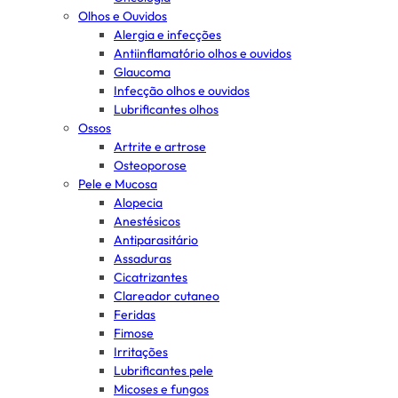
Olhos e Ouvidos
Alergia e infecções
Antiinflamatório olhos e ouvidos
Glaucoma
Infecção olhos e ouvidos
Lubrificantes olhos
Ossos
Artrite e artrose
Osteoporose
Pele e Mucosa
Alopecia
Anestésicos
Antiparasitário
Assaduras
Cicatrizantes
Clareador cutaneo
Feridas
Fimose
Irritações
Lubrificantes pele
Micoses e fungos