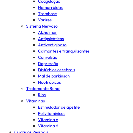
Coagulação
Hemorróidas
Trombose
Varizes
Sistema Nervoso
Alzheimer
Antipsicóticos
Antivertiginoso
Calmantes e tranquilizantes
Convulsão
Depressão
Distúrbios cerebrais
Mal de parkinson
Nootrópicos
Tratamento Renal
Rins
Vitaminas
Estimulador de apetite
Polivitamínicos
Vitamina c
Vitamina d
Cuidados Pessoais