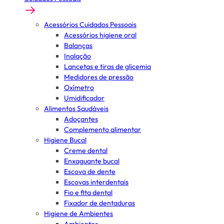
Acessórios Cuidados Pessoais
Acessórios higiene oral
Balanças
Inalação
Lancetas e tiras de glicemia
Medidores de pressão
Oxímetro
Umidificador
Alimentos Saudáveis
Adoçantes
Complemento alimentar
Higiene Bucal
Creme dental
Enxaguante bucal
Escova de dente
Escovas interdentais
Fio e fita dental
Fixador de dentaduras
Higiene de Ambientes