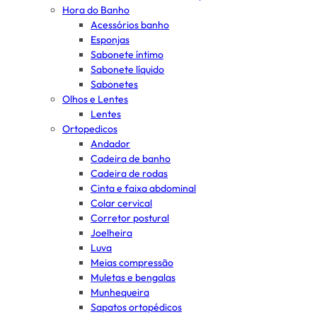
Hora do Banho
Acessórios banho
Esponjas
Sabonete íntimo
Sabonete líquido
Sabonetes
Olhos e Lentes
Lentes
Ortopedicos
Andador
Cadeira de banho
Cadeira de rodas
Cinta e faixa abdominal
Colar cervical
Corretor postural
Joelheira
Luva
Meias compressão
Muletas e bengalas
Munhequeira
Sapatos ortopédicos