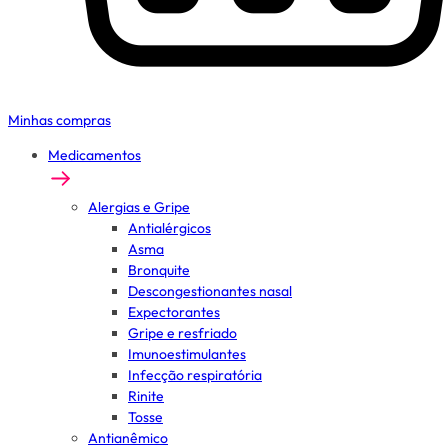
Minhas compras
Medicamentos
Alergias e Gripe
Antialérgicos
Asma
Bronquite
Descongestionantes nasal
Expectorantes
Gripe e resfriado
Imunoestimulantes
Infecção respiratória
Rinite
Tosse
Antianêmico