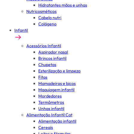
Hidratantes mãos e unhas
Nutricosméticos
Cabelo nutri
Colágeno
Infantil
Acessórios Infantil
Aspirador nasal
Brincos infantil
Chupetas
Esterilização e limpeza
Fitas
Mamadeiras e bicos
Maquiagem infantil
Mordedores
Termômetros
Unhas infantil
Alimentação Infantil Cat
Alimentação infantil
Cereais
Leites e fórmulas