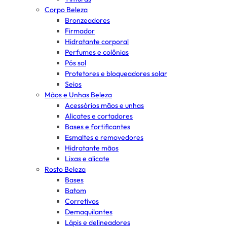
Corpo Beleza
Bronzeadores
Firmador
Hidratante corporal
Perfumes e colônias
Pós sol
Protetores e bloqueadores solar
Seios
Mãos e Unhas Beleza
Acessórios mãos e unhas
Alicates e cortadores
Bases e fortificantes
Esmaltes e removedores
Hidratante mãos
Lixas e alicate
Rosto Beleza
Bases
Batom
Corretivos
Demaquilantes
Lápis e delineadores