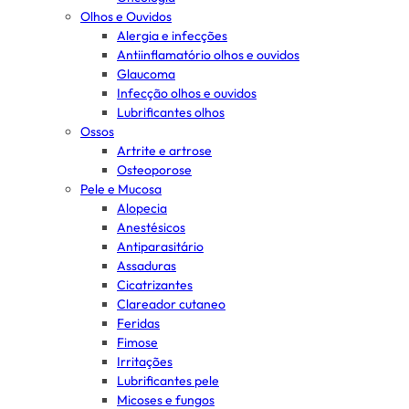
Olhos e Ouvidos
Alergia e infecções
Antiinflamatório olhos e ouvidos
Glaucoma
Infecção olhos e ouvidos
Lubrificantes olhos
Ossos
Artrite e artrose
Osteoporose
Pele e Mucosa
Alopecia
Anestésicos
Antiparasitário
Assaduras
Cicatrizantes
Clareador cutaneo
Feridas
Fimose
Irritações
Lubrificantes pele
Micoses e fungos