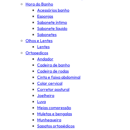
Hora do Banho
Acessórios banho
Esponjas
Sabonete íntimo
Sabonete líquido
Sabonetes
Olhos e Lentes
Lentes
Ortopedicos
Andador
Cadeira de banho
Cadeira de rodas
Cinta e faixa abdominal
Colar cervical
Corretor postural
Joelheira
Luva
Meias compressão
Muletas e bengalas
Munhequeira
Sapatos ortopédicos