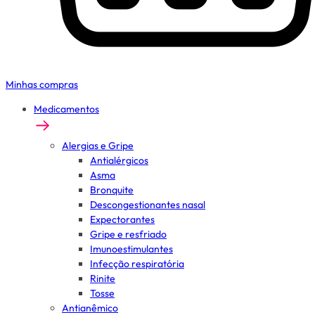
Minhas compras
Medicamentos
Alergias e Gripe
Antialérgicos
Asma
Bronquite
Descongestionantes nasal
Expectorantes
Gripe e resfriado
Imunoestimulantes
Infecção respiratória
Rinite
Tosse
Antianêmico