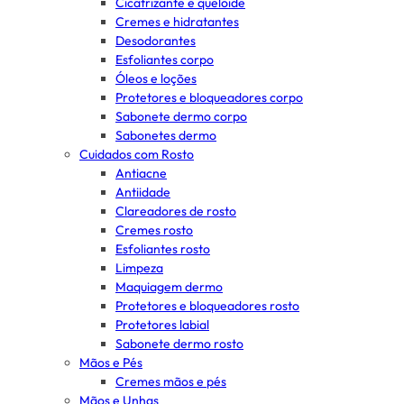
Cicatrizante e queloide
Cremes e hidratantes
Desodorantes
Esfoliantes corpo
Óleos e loções
Protetores e bloqueadores corpo
Sabonete dermo corpo
Sabonetes dermo
Cuidados com Rosto
Antiacne
Antiidade
Clareadores de rosto
Cremes rosto
Esfoliantes rosto
Limpeza
Maquiagem dermo
Protetores e bloqueadores rosto
Protetores labial
Sabonete dermo rosto
Mãos e Pés
Cremes mãos e pés
Mãos e Unhas