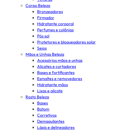
Corpo Beleza
Bronzeadores
Firmador
Hidratante corporal
Perfumes e colônias
Pós sol
Protetores e bloqueadores solar
Seios
Mãos e Unhas Beleza
Acessórios mãos e unhas
Alicates e cortadores
Bases e fortificantes
Esmaltes e removedores
Hidratante mãos
Lixas e alicate
Rosto Beleza
Bases
Batom
Corretivos
Demaquilantes
Lápis e delineadores