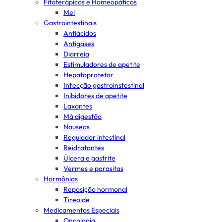
Fitoterápicos e Homeopáticos
Mel
Gastrointestinais
Antiácidos
Antigases
Diarreia
Estimuladores de apetite
Hepatoprotetor
Infecção gastroinstestinal
Inibidores de apetite
Laxantes
Má digestão
Nauseas
Regulador intestinal
Reidratantes
Úlcera e gastrite
Vermes e parasitas
Hormônios
Reposição hormonal
Tireoide
Medicamentos Especiais
Oncologia