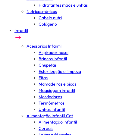
Hidratantes mãos e unhas
Nutricosméticos
Cabelo nutri
Colágeno
Infantil
Acessórios Infantil
Aspirador nasal
Brincos infantil
Chupetas
Esterilização e limpeza
Fitas
Mamadeiras e bicos
Maquiagem infantil
Mordedores
Termômetros
Unhas infantil
Alimentação Infantil Cat
Alimentação infantil
Cereais
Leites e fórmulas