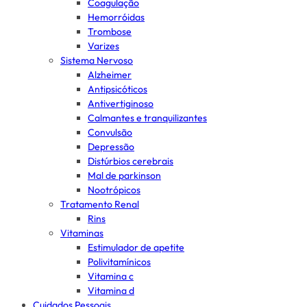
Coagulação
Hemorróidas
Trombose
Varizes
Sistema Nervoso
Alzheimer
Antipsicóticos
Antivertiginoso
Calmantes e tranquilizantes
Convulsão
Depressão
Distúrbios cerebrais
Mal de parkinson
Nootrópicos
Tratamento Renal
Rins
Vitaminas
Estimulador de apetite
Polivitamínicos
Vitamina c
Vitamina d
Cuidados Pessoais