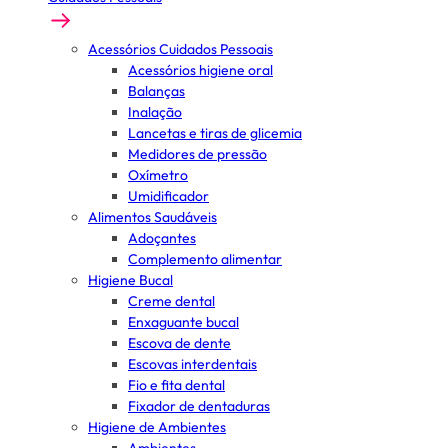
Acessórios Cuidados Pessoais
Acessórios higiene oral
Balanças
Inalação
Lancetas e tiras de glicemia
Medidores de pressão
Oxímetro
Umidificador
Alimentos Saudáveis
Adoçantes
Complemento alimentar
Higiene Bucal
Creme dental
Enxaguante bucal
Escova de dente
Escovas interdentais
Fio e fita dental
Fixador de dentaduras
Higiene de Ambientes