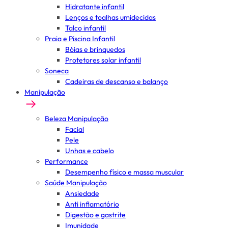
Hidratante infantil
Lenços e toalhas umidecidas
Talco infantil
Praia e Piscina Infantil
Bóias e brinquedos
Protetores solar infantil
Soneca
Cadeiras de descanso e balanço
Manipulação
Beleza Manipulação
Facial
Pele
Unhas e cabelo
Performance
Desempenho físico e massa muscular
Saúde Manipulação
Ansiedade
Anti inflamatório
Digestão e gastrite
Imunidade