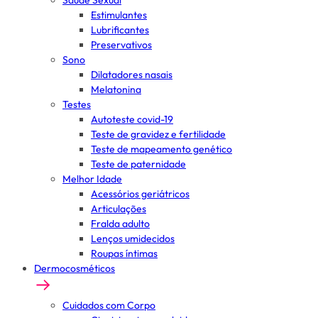
Saúde Sexual
Estimulantes
Lubrificantes
Preservativos
Sono
Dilatadores nasais
Melatonina
Testes
Autoteste covid-19
Teste de gravidez e fertilidade
Teste de mapeamento genético
Teste de paternidade
Melhor Idade
Acessórios geriátricos
Articulações
Fralda adulto
Lenços umidecidos
Roupas íntimas
Dermocosméticos
Cuidados com Corpo