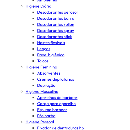
Ambientes
Higiene Diária
Desodorantes aerosol
Desodorantes barra
Desodorantes rollon
Desodorantes spray
Desodorantes stick
Hastes flexíveis
Lenços
Papel higiênico
Talcos
Higiene Feminina
Absorventes
Cremes depilatórios
Depilação
Higiene Masculina
Aparelhos de barbear
Carga para aparelho
Espuma barbear
Pós barba
Higiene Pessoal
Fixador de dentaduras hp