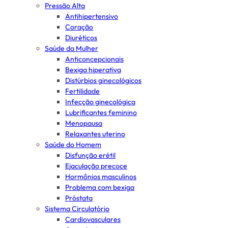
Pressão Alta
Antihipertensivo
Coração
Diuréticos
Saúde da Mulher
Anticoncepcionais
Bexiga hiperativa
Distúrbios ginecológicos
Fertilidade
Infecção ginecológica
Lubrificantes feminino
Menopausa
Relaxantes uterino
Saúde do Homem
Disfunção erétil
Ejaculação precoce
Hormônios masculinos
Problema com bexiga
Próstata
Sistema Circulatório
Cardiovasculares