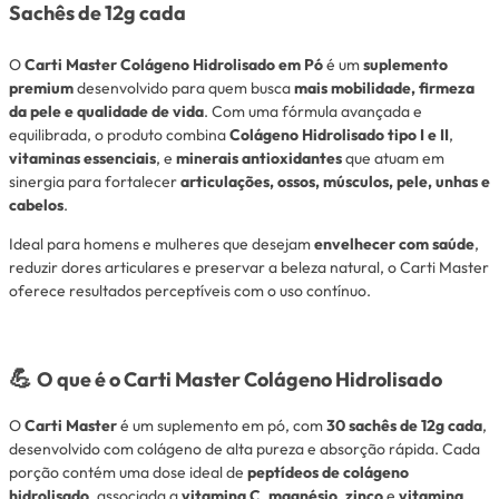
Sachês de 12g cada
O
Carti Master Colágeno Hidrolisado em Pó
é um
suplemento
premium
desenvolvido para quem busca
mais mobilidade, firmeza
da pele e qualidade de vida
. Com uma fórmula avançada e
equilibrada, o produto combina
Colágeno Hidrolisado tipo I e II
,
vitaminas essenciais
, e
minerais antioxidantes
que atuam em
sinergia para fortalecer
articulações, ossos, músculos, pele, unhas e
cabelos
.
Ideal para homens e mulheres que desejam
envelhecer com saúde
,
reduzir dores articulares e preservar a beleza natural, o Carti Master
oferece resultados perceptíveis com o uso contínuo.
💪
O que é o Carti Master Colágeno Hidrolisado
O
Carti Master
é um suplemento em pó, com
30 sachês de 12g cada
,
desenvolvido com colágeno de alta pureza e absorção rápida. Cada
porção contém uma dose ideal de
peptídeos de colágeno
hidrolisado
, associada a
vitamina C
,
magnésio
,
zinco
e
vitamina