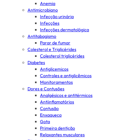
Anemia
Antimicrobiano
Infecção urinária
Infecções
Infecções dermatológica
Antitabagismo
Parar de fumar
Colesterol e Triglicérides
Colesterol triglicérides
Diabetes
Antiglicemicos
Controles e antiglicêmicos
Monitoramentos
Dores e Contusões
Analgésicos e antitérmicos
Antiinflamatórios
Contusão
Enxaqueca
Gota
Primeira dentição
Relaxantes musculares