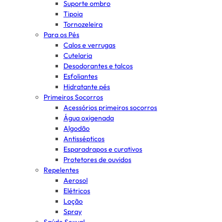
Suporte ombro
Tipoia
Tornozeleira
Para os Pés
Calos e verrugas
Cutelaria
Desodorantes e talcos
Esfoliantes
Hidratante pés
Primeiros Socorros
Acessórios primeiros socorros
Água oxigenada
Algodão
Antissépticos
Esparadrapos e curativos
Protetores de ouvidos
Repelentes
Aerosol
Elétricos
Loção
Spray