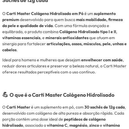
Sachês de 12g cada
O
Carti Master Colágeno Hidrolisado em Pó
é um
suplemento
premium
desenvolvido para quem busca
mais mobilidade, firmeza
da pele e qualidade de vida
. Com uma fórmula avançada e
equilibrada, o produto combina
Colágeno Hidrolisado tipo I e II
,
vitaminas essenciais
, e
minerais antioxidantes
que atuam em
sinergia para fortalecer
articulações, ossos, músculos, pele, unhas e
cabelos
.
Ideal para homens e mulheres que desejam
envelhecer com saúde
,
reduzir dores articulares e preservar a beleza natural, o Carti Master
oferece resultados perceptíveis com o uso contínuo.
💪
O que é o Carti Master Colágeno Hidrolisado
O
Carti Master
é um suplemento em pó, com
30 sachês de 12g cada
,
desenvolvido com colágeno de alta pureza e absorção rápida. Cada
porção contém uma dose ideal de
peptídeos de colágeno
hidrolisado
, associada a
vitamina C
,
magnésio
,
zinco
e
vitamina