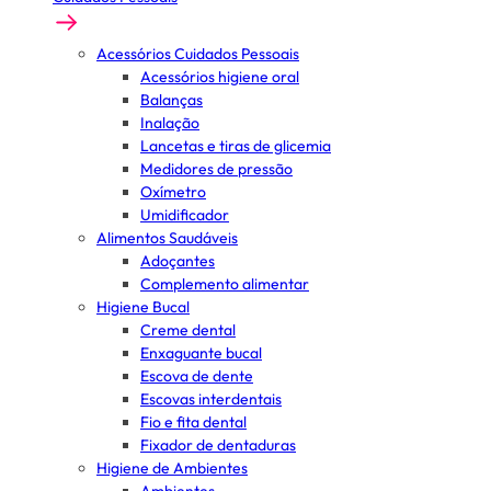
Acessórios Cuidados Pessoais
Acessórios higiene oral
Balanças
Inalação
Lancetas e tiras de glicemia
Medidores de pressão
Oxímetro
Umidificador
Alimentos Saudáveis
Adoçantes
Complemento alimentar
Higiene Bucal
Creme dental
Enxaguante bucal
Escova de dente
Escovas interdentais
Fio e fita dental
Fixador de dentaduras
Higiene de Ambientes