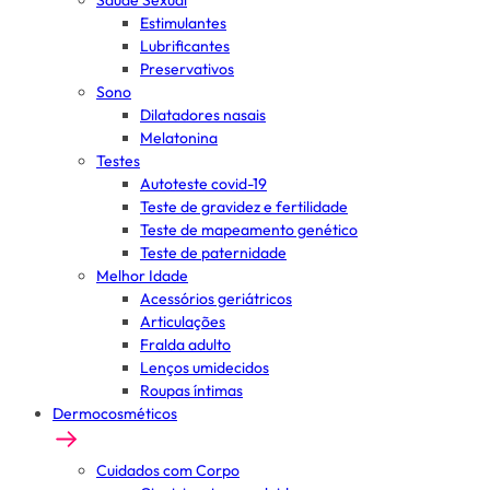
Saúde Sexual
Estimulantes
Lubrificantes
Preservativos
Sono
Dilatadores nasais
Melatonina
Testes
Autoteste covid-19
Teste de gravidez e fertilidade
Teste de mapeamento genético
Teste de paternidade
Melhor Idade
Acessórios geriátricos
Articulações
Fralda adulto
Lenços umidecidos
Roupas íntimas
Dermocosméticos
Cuidados com Corpo