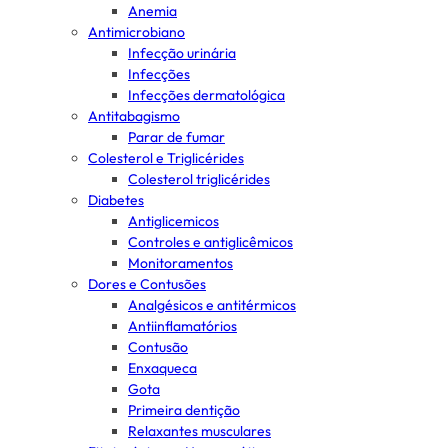
Anemia
Antimicrobiano
Infecção urinária
Infecções
Infecções dermatológica
Antitabagismo
Parar de fumar
Colesterol e Triglicérides
Colesterol triglicérides
Diabetes
Antiglicemicos
Controles e antiglicêmicos
Monitoramentos
Dores e Contusões
Analgésicos e antitérmicos
Antiinflamatórios
Contusão
Enxaqueca
Gota
Primeira dentição
Relaxantes musculares