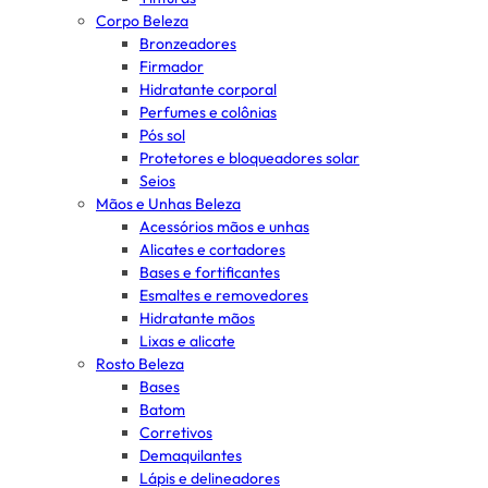
Corpo Beleza
Bronzeadores
Firmador
Hidratante corporal
Perfumes e colônias
Pós sol
Protetores e bloqueadores solar
Seios
Mãos e Unhas Beleza
Acessórios mãos e unhas
Alicates e cortadores
Bases e fortificantes
Esmaltes e removedores
Hidratante mãos
Lixas e alicate
Rosto Beleza
Bases
Batom
Corretivos
Demaquilantes
Lápis e delineadores