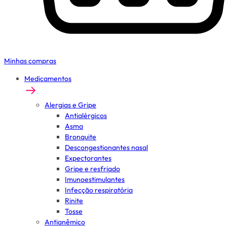
Minhas compras
Medicamentos
Alergias e Gripe
Antialérgicos
Asma
Bronquite
Descongestionantes nasal
Expectorantes
Gripe e resfriado
Imunoestimulantes
Infecção respiratória
Rinite
Tosse
Antianêmico