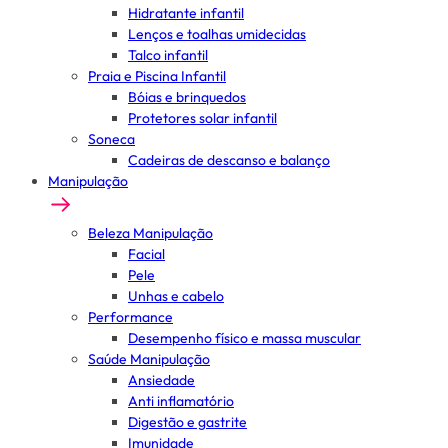
Hidratante infantil
Lenços e toalhas umidecidas
Talco infantil
Praia e Piscina Infantil
Bóias e brinquedos
Protetores solar infantil
Soneca
Cadeiras de descanso e balanço
Manipulação
Beleza Manipulação
Facial
Pele
Unhas e cabelo
Performance
Desempenho físico e massa muscular
Saúde Manipulação
Ansiedade
Anti inflamatório
Digestão e gastrite
Imunidade