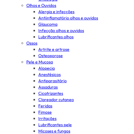
Olhos e Ouvidos
Alergia e infecções
Antiinflamatório olhos e ouvidos
Glaucoma
Infecção olhos e ouvidos
Lubrificantes olhos
Ossos
Artrite e artrose
Osteoporose
Pele e Mucosa
Alopecia
Anestésicos
Antiparasitário
Assaduras
Cicatrizantes
Clareador cutaneo
Feridas
Fimose
Irritações
Lubrificantes pele
Micoses e fungos