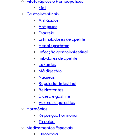
Fitoterápicos e Homeopáticos
Mel
Gastrointestinais
Antiácidos
Antigases
Diarreia
Estimuladores de apetite
Hepatoprotetor
Infecção gastroinstestinal
Inibidores de apetite
Laxantes
Má digestão
Nauseas
Regulador intestinal
Reidratantes
Úlcera e gastrite
Vermes e parasitas
Hormônios
Reposição hormonal
Tireoide
Medicamentos Especiais
Oncologia