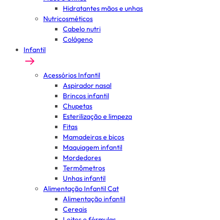
Hidratantes mãos e unhas
Nutricosméticos
Cabelo nutri
Colágeno
Infantil
Acessórios Infantil
Aspirador nasal
Brincos infantil
Chupetas
Esterilização e limpeza
Fitas
Mamadeiras e bicos
Maquiagem infantil
Mordedores
Termômetros
Unhas infantil
Alimentação Infantil Cat
Alimentação infantil
Cereais
Leites e fórmulas