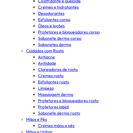
Cicatrizante e queloide
Cremes e hidratantes
Desodorantes
Esfoliantes corpo
Óleos e loções
Protetores e bloqueadores corpo
Sabonete dermo corpo
Sabonetes dermo
Cuidados com Rosto
Antiacne
Antiidade
Clareadores de rosto
Cremes rosto
Esfoliantes rosto
Limpeza
Maquiagem dermo
Protetores e bloqueadores rosto
Protetores labial
Sabonete dermo rosto
Mãos e Pés
Cremes mãos e pés
Mãos e Unhas