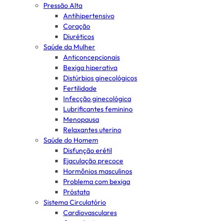
Pressão Alta
Antihipertensivo
Coração
Diuréticos
Saúde da Mulher
Anticoncepcionais
Bexiga hiperativa
Distúrbios ginecológicos
Fertilidade
Infecção ginecológica
Lubrificantes feminino
Menopausa
Relaxantes uterino
Saúde do Homem
Disfunção erétil
Ejaculação precoce
Hormônios masculinos
Problema com bexiga
Próstata
Sistema Circulatório
Cardiovasculares