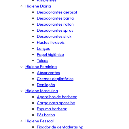
Ambientes
Higiene Diária
Desodorantes aerosol
Desodorantes barra
Desodorantes rollon
Desodorantes spray
Desodorantes stick
Hastes flexíveis
Lenços
Papel higiênico
Talcos
Higiene Feminina
Absorventes
Cremes depilatórios
Depilação
Higiene Masculina
Aparelhos de barbear
Carga para aparelho
Espuma barbear
Pós barba
Higiene Pessoal
Fixador de dentaduras hp