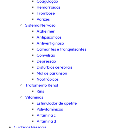
Coagulação
Hemorróidas
Trombose
Varizes
Sistema Nervoso
Alzheimer
Antipsicóticos
Antivertiginoso
Calmantes e tranquilizantes
Convulsão
Depressão
Distúrbios cerebrais
Mal de parkinson
Nootrópicos
Tratamento Renal
Rins
Vitaminas
Estimulador de apetite
Polivitamínicos
Vitamina c
Vitamina d
Cuidados Pessoais