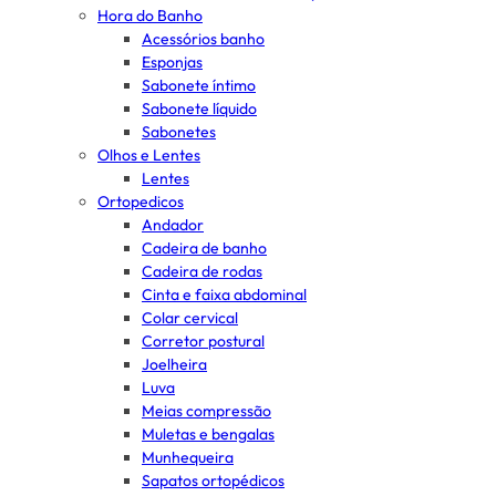
Hora do Banho
Acessórios banho
Esponjas
Sabonete íntimo
Sabonete líquido
Sabonetes
Olhos e Lentes
Lentes
Ortopedicos
Andador
Cadeira de banho
Cadeira de rodas
Cinta e faixa abdominal
Colar cervical
Corretor postural
Joelheira
Luva
Meias compressão
Muletas e bengalas
Munhequeira
Sapatos ortopédicos