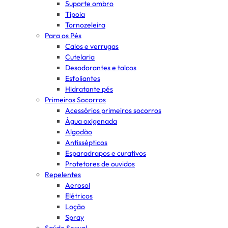
Suporte ombro
Tipoia
Tornozeleira
Para os Pés
Calos e verrugas
Cutelaria
Desodorantes e talcos
Esfoliantes
Hidratante pés
Primeiros Socorros
Acessórios primeiros socorros
Água oxigenada
Algodão
Antissépticos
Esparadrapos e curativos
Protetores de ouvidos
Repelentes
Aerosol
Elétricos
Loção
Spray