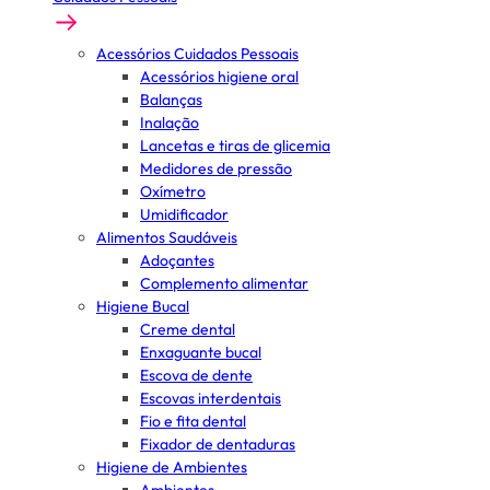
Acessórios Cuidados Pessoais
Acessórios higiene oral
Balanças
Inalação
Lancetas e tiras de glicemia
Medidores de pressão
Oxímetro
Umidificador
Alimentos Saudáveis
Adoçantes
Complemento alimentar
Higiene Bucal
Creme dental
Enxaguante bucal
Escova de dente
Escovas interdentais
Fio e fita dental
Fixador de dentaduras
Higiene de Ambientes