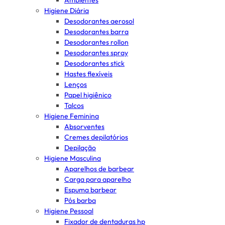
Ambientes
Higiene Diária
Desodorantes aerosol
Desodorantes barra
Desodorantes rollon
Desodorantes spray
Desodorantes stick
Hastes flexíveis
Lenços
Papel higiênico
Talcos
Higiene Feminina
Absorventes
Cremes depilatórios
Depilação
Higiene Masculina
Aparelhos de barbear
Carga para aparelho
Espuma barbear
Pós barba
Higiene Pessoal
Fixador de dentaduras hp