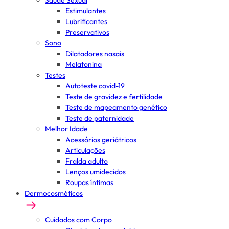
Saúde Sexual
Estimulantes
Lubrificantes
Preservativos
Sono
Dilatadores nasais
Melatonina
Testes
Autoteste covid-19
Teste de gravidez e fertilidade
Teste de mapeamento genético
Teste de paternidade
Melhor Idade
Acessórios geriátricos
Articulações
Fralda adulto
Lenços umidecidos
Roupas íntimas
Dermocosméticos
Cuidados com Corpo