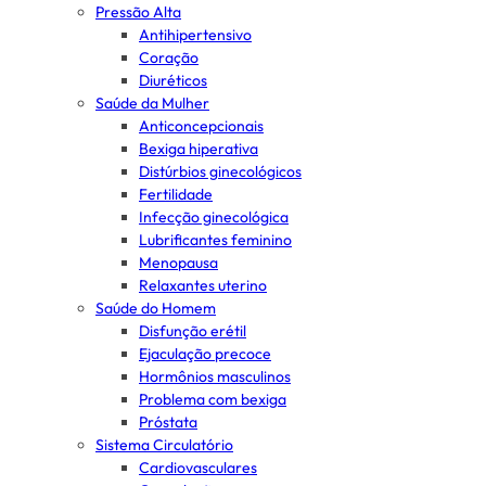
Pressão Alta
Antihipertensivo
Coração
Diuréticos
Saúde da Mulher
Anticoncepcionais
Bexiga hiperativa
Distúrbios ginecológicos
Fertilidade
Infecção ginecológica
Lubrificantes feminino
Menopausa
Relaxantes uterino
Saúde do Homem
Disfunção erétil
Ejaculação precoce
Hormônios masculinos
Problema com bexiga
Próstata
Sistema Circulatório
Cardiovasculares