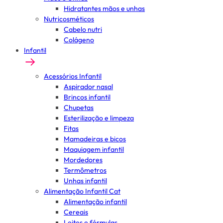
Hidratantes mãos e unhas
Nutricosméticos
Cabelo nutri
Colágeno
Infantil
Acessórios Infantil
Aspirador nasal
Brincos infantil
Chupetas
Esterilização e limpeza
Fitas
Mamadeiras e bicos
Maquiagem infantil
Mordedores
Termômetros
Unhas infantil
Alimentação Infantil Cat
Alimentação infantil
Cereais
Leites e fórmulas