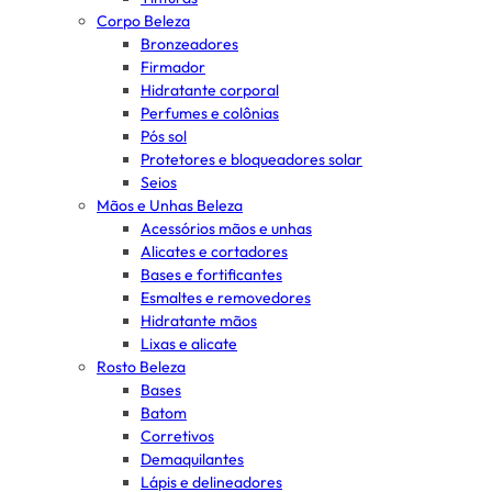
Corpo Beleza
Bronzeadores
Firmador
Hidratante corporal
Perfumes e colônias
Pós sol
Protetores e bloqueadores solar
Seios
Mãos e Unhas Beleza
Acessórios mãos e unhas
Alicates e cortadores
Bases e fortificantes
Esmaltes e removedores
Hidratante mãos
Lixas e alicate
Rosto Beleza
Bases
Batom
Corretivos
Demaquilantes
Lápis e delineadores