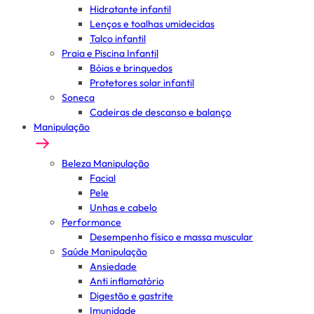
Hidratante infantil
Lenços e toalhas umidecidas
Talco infantil
Praia e Piscina Infantil
Bóias e brinquedos
Protetores solar infantil
Soneca
Cadeiras de descanso e balanço
Manipulação
Beleza Manipulação
Facial
Pele
Unhas e cabelo
Performance
Desempenho físico e massa muscular
Saúde Manipulação
Ansiedade
Anti inflamatório
Digestão e gastrite
Imunidade