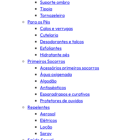
Suporte ombro
Tipoia
Tornozeleira
Para os Pés
Calos e verrugas
Cutelaria
Desodorantes e talcos
Esfoliantes
Hidratante pés
Primeiros Socorros
Acessórios primeiros socorros
Água oxigenada
Algodão
Antissépticos
Esparadrapos e curativos
Protetores de ouvidos
Repelentes
Aerosol
Elétricos
Loção
Spray