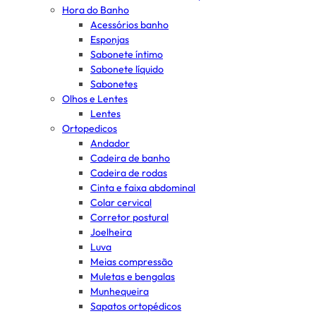
Hora do Banho
Acessórios banho
Esponjas
Sabonete íntimo
Sabonete líquido
Sabonetes
Olhos e Lentes
Lentes
Ortopedicos
Andador
Cadeira de banho
Cadeira de rodas
Cinta e faixa abdominal
Colar cervical
Corretor postural
Joelheira
Luva
Meias compressão
Muletas e bengalas
Munhequeira
Sapatos ortopédicos