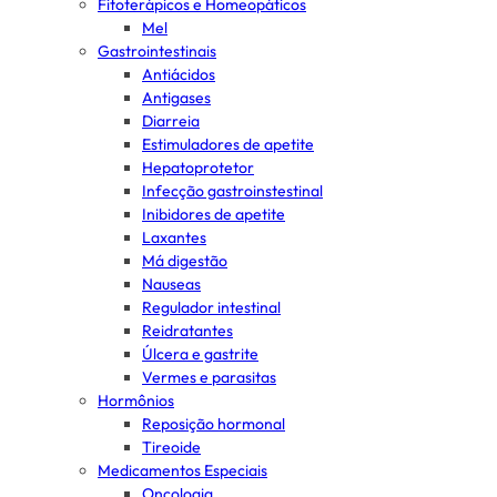
Fitoterápicos e Homeopáticos
Mel
Gastrointestinais
Antiácidos
Antigases
Diarreia
Estimuladores de apetite
Hepatoprotetor
Infecção gastroinstestinal
Inibidores de apetite
Laxantes
Má digestão
Nauseas
Regulador intestinal
Reidratantes
Úlcera e gastrite
Vermes e parasitas
Hormônios
Reposição hormonal
Tireoide
Medicamentos Especiais
Oncologia