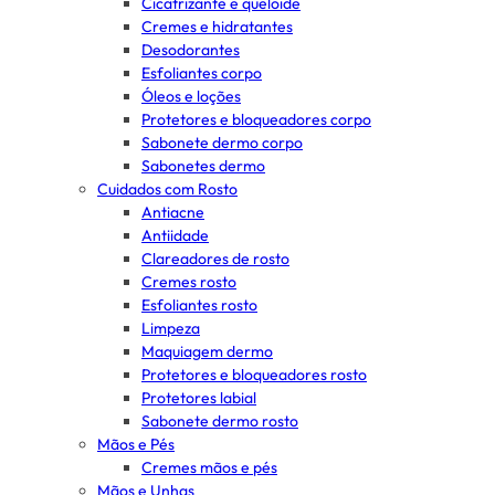
Cicatrizante e queloide
Cremes e hidratantes
Desodorantes
Esfoliantes corpo
Óleos e loções
Protetores e bloqueadores corpo
Sabonete dermo corpo
Sabonetes dermo
Cuidados com Rosto
Antiacne
Antiidade
Clareadores de rosto
Cremes rosto
Esfoliantes rosto
Limpeza
Maquiagem dermo
Protetores e bloqueadores rosto
Protetores labial
Sabonete dermo rosto
Mãos e Pés
Cremes mãos e pés
Mãos e Unhas