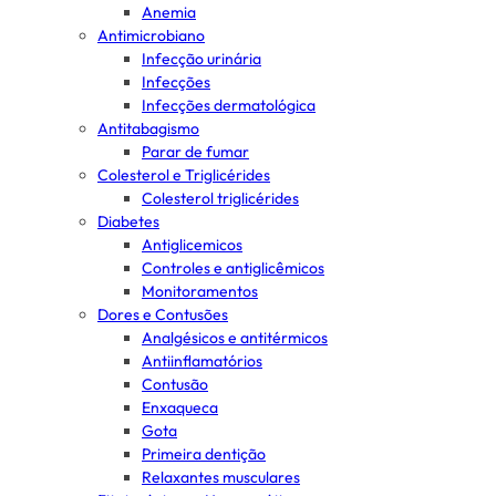
Anemia
Antimicrobiano
Infecção urinária
Infecções
Infecções dermatológica
Antitabagismo
Parar de fumar
Colesterol e Triglicérides
Colesterol triglicérides
Diabetes
Antiglicemicos
Controles e antiglicêmicos
Monitoramentos
Dores e Contusões
Analgésicos e antitérmicos
Antiinflamatórios
Contusão
Enxaqueca
Gota
Primeira dentição
Relaxantes musculares