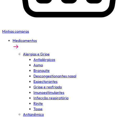
Minhas compras
Medicamentos
Alergias e Gripe
Antialérgicos
Asma
Bronquite
Descongestionantes nasal
Expectorantes
Gripe e resfriado
Imunoestimulantes
Infecção respiratória
Rinite
Tosse
Antianêmico