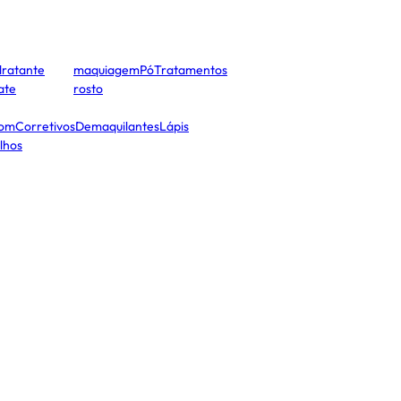
dratante
maquiagem
Pó
Tratamentos
cate
rosto
tom
Corretivos
Demaquilantes
Lápis
lhos