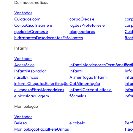
Dermocosméticos
Ver todos
Cuidados com
corpo
Óleos e
cor
Corpo
Cicatrizante e
loções
Protetores e
cor
queloide
Cremes e
bloqueadores
Cui
hidratantes
Desodorantes
Esfoliantes
Ros
Infantil
Ver todos
Acessórios
infantil
Mordedores
Termômetros
Ban
Infantil
Aspirador
infantil
Infa
nasal
Brincos
Alimentação Infantil
infan
infantil
Chupetas
Esterilização
Cat
Alimentação
infan
e limpeza
Fitas
Mamadeiras
infantil
Cereais
Leites e
infan
e bicos
Maquiagem
fórmulas
infan
Manipulação
Ver todos
Beleza
e cabelo
Per
Manipulação
Facial
Pele
Unhas
físi