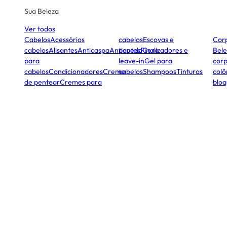
Sua Beleza
Ver todos
Cabelos
Acessórios
cabelos
Escovas e
Cor
cabelos
Alisantes
Anticaspa
Antiqueda
pentes
Finalizadores e
Cera
Bele
para
leave-in
Gel para
corp
cabelos
Condicionadores
Creme
cabelos
Shampoos
Tinturas
colô
de pentear
Cremes para
bloq