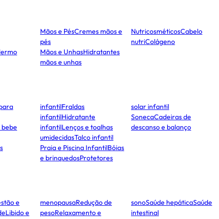
Mãos e Pés
Cremes mãos e
Nutricosméticos
Cabelo
pés
nutri
Colágeno
dermo
Mãos e Unhas
Hidratantes
mãos e unhas
para
infantil
Fraldas
solar infantil
infantil
Hidratante
Soneca
Cadeiras de
e bebe
infantil
Lenços e toalhas
descanso e balanço
umidecidas
Talco infantil
s
Praia e Piscina Infantil
Bóias
e brinquedos
Protetores
stão e
menopausa
Redução de
sono
Saúde hepática
Saúde
de
Libido e
peso
Relaxamento e
intestinal