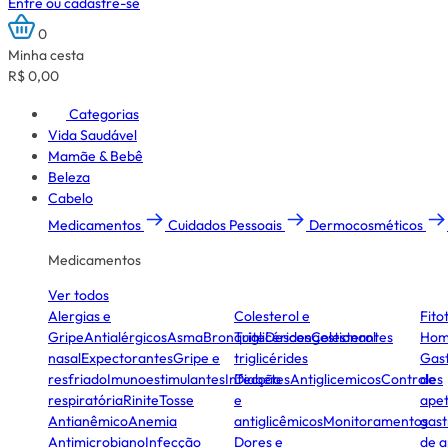
Entre ou cadastre-se
0
Minha cesta
R$ 0,00
Categorias
Vida Saudável
Mamãe & Bebê
Beleza
Cabelo
Medicamentos
Cuidados Pessoais
Dermocosméticos
Medicamentos
Ver todos
Alergias e
Colesterol e
Fito
Gripe
Antialérgicos
Asma
Bronquite
Triglicérides
Descongestionantes
Colesterol
Hom
nasal
Expectorantes
Gripe e
triglicérides
Gast
resfriado
Imunoestimulantes
Infecção
Diabetes
Antiglicemicos
Controles
de
respiratória
Rinite
Tosse
e
apet
Antianêmico
Anemia
antiglicêmicos
Monitoramentos
gast
Antimicrobiano
Infecção
Dores e
de a