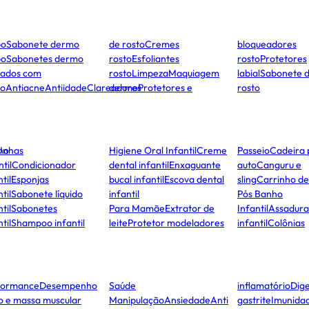
po
Sabonete dermo
de rosto
Cremes
bloqueadores
po
Sabonetes dermo
rosto
Esfoliantes
rosto
Protetores
dados com
rosto
Limpeza
Maquiagem
labial
Sabonete 
to
Antiacne
Antiidade
Clareadores
dermo
Protetores e
rosto
ho
Unhas
Higiene Oral Infantil
Creme
Passeio
Cadeira 
ntil
Condicionador
dental infantil
Enxaguante
auto
Canguru e
til
Esponjas
bucal infantil
Escova dental
sling
Carrinho d
til
Sabonete líquido
infantil
Pós Banho
til
Sabonetes
Para Mamãe
Extrator de
Infantil
Assadura
til
Shampoo infantil
leite
Protetor modeladores
infantil
Colônias
formance
Desempenho
Saúde
inflamatório
Dige
co e massa muscular
Manipulação
Ansiedade
Anti
gastrite
Imunida