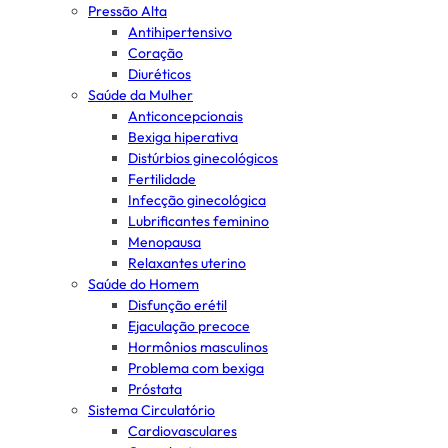
Pressão Alta
Antihipertensivo
Coração
Diuréticos
Saúde da Mulher
Anticoncepcionais
Bexiga hiperativa
Distúrbios ginecológicos
Fertilidade
Infecção ginecológica
Lubrificantes feminino
Menopausa
Relaxantes uterino
Saúde do Homem
Disfunção erétil
Ejaculação precoce
Hormônios masculinos
Problema com bexiga
Próstata
Sistema Circulatório
Cardiovasculares