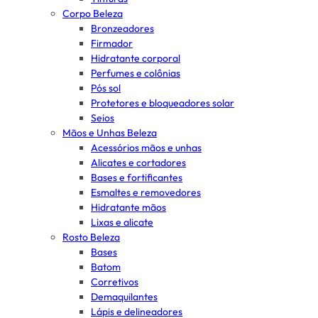
Corpo Beleza
Bronzeadores
Firmador
Hidratante corporal
Perfumes e colônias
Pós sol
Protetores e bloqueadores solar
Seios
Mãos e Unhas Beleza
Acessórios mãos e unhas
Alicates e cortadores
Bases e fortificantes
Esmaltes e removedores
Hidratante mãos
Lixas e alicate
Rosto Beleza
Bases
Batom
Corretivos
Demaquilantes
Lápis e delineadores