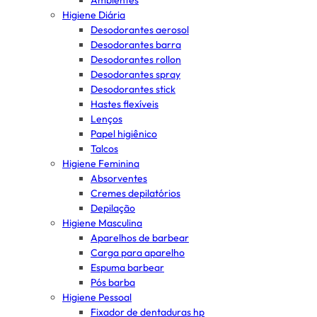
Ambientes
Higiene Diária
Desodorantes aerosol
Desodorantes barra
Desodorantes rollon
Desodorantes spray
Desodorantes stick
Hastes flexíveis
Lenços
Papel higiênico
Talcos
Higiene Feminina
Absorventes
Cremes depilatórios
Depilação
Higiene Masculina
Aparelhos de barbear
Carga para aparelho
Espuma barbear
Pós barba
Higiene Pessoal
Fixador de dentaduras hp