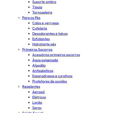
Suporte ombro
Tipoia
Tornozeleira
Para os Pés
Calos e verrugas
Cutelaria
Desodorantes e talcos
Esfoliantes
Hidratante pés
Primeiros Socorros
Acessórios primeiros socorros
Água oxigenada
Algodão
Antissépticos
Esparadrapos e curativos
Protetores de ouvidos
Repelentes
Aerosol
Elétricos
Loção
Spray