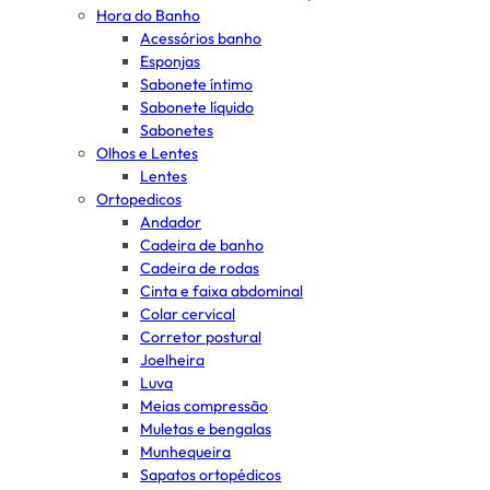
Hora do Banho
Acessórios banho
Esponjas
Sabonete íntimo
Sabonete líquido
Sabonetes
Olhos e Lentes
Lentes
Ortopedicos
Andador
Cadeira de banho
Cadeira de rodas
Cinta e faixa abdominal
Colar cervical
Corretor postural
Joelheira
Luva
Meias compressão
Muletas e bengalas
Munhequeira
Sapatos ortopédicos