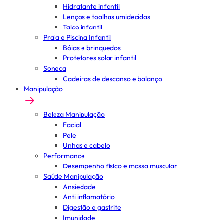
Hidratante infantil
Lenços e toalhas umidecidas
Talco infantil
Praia e Piscina Infantil
Bóias e brinquedos
Protetores solar infantil
Soneca
Cadeiras de descanso e balanço
Manipulação
Beleza Manipulação
Facial
Pele
Unhas e cabelo
Performance
Desempenho físico e massa muscular
Saúde Manipulação
Ansiedade
Anti inflamatório
Digestão e gastrite
Imunidade