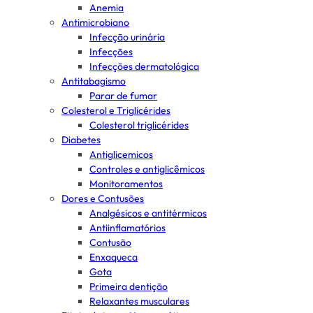
Anemia
Antimicrobiano
Infecção urinária
Infecções
Infecções dermatológica
Antitabagismo
Parar de fumar
Colesterol e Triglicérides
Colesterol triglicérides
Diabetes
Antiglicemicos
Controles e antiglicêmicos
Monitoramentos
Dores e Contusões
Analgésicos e antitérmicos
Antiinflamatórios
Contusão
Enxaqueca
Gota
Primeira dentição
Relaxantes musculares