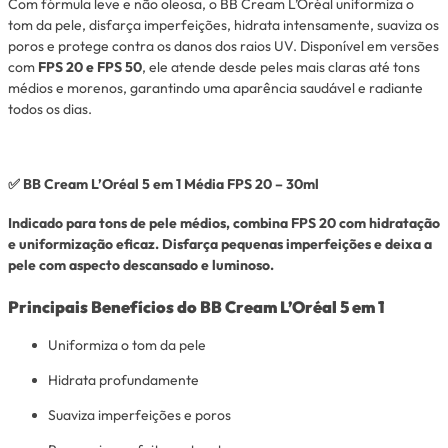
Com fórmula leve e não oleosa, o BB Cream L’Oréal uniformiza o
tom da pele, disfarça imperfeições, hidrata intensamente, suaviza os
poros e protege contra os danos dos raios UV. Disponível em versões
com
FPS 20 e FPS 50
, ele atende desde peles mais claras até tons
médios e morenos, garantindo uma aparência saudável e radiante
todos os dias.
✅
BB Cream L’Oréal 5 em 1 Média FPS 20 – 30ml
Indicado para tons de pele médios, combina
FPS 20
com hidratação
e uniformização eficaz. Disfarça pequenas imperfeições e deixa a
pele com aspecto descansado e luminoso.
Principais Benefícios do BB Cream L’Oréal 5 em 1
Uniformiza o tom da pele
Hidrata profundamente
Suaviza imperfeições e poros