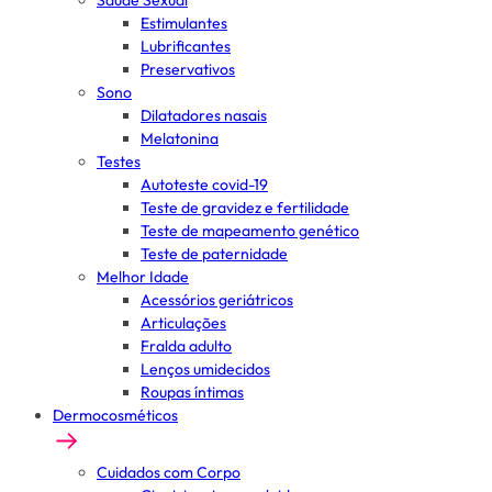
Saúde Sexual
Estimulantes
Lubrificantes
Preservativos
Sono
Dilatadores nasais
Melatonina
Testes
Autoteste covid-19
Teste de gravidez e fertilidade
Teste de mapeamento genético
Teste de paternidade
Melhor Idade
Acessórios geriátricos
Articulações
Fralda adulto
Lenços umidecidos
Roupas íntimas
Dermocosméticos
Cuidados com Corpo