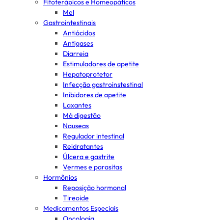
Fitoterápicos e Homeopáticos
Mel
Gastrointestinais
Antiácidos
Antigases
Diarreia
Estimuladores de apetite
Hepatoprotetor
Infecção gastroinstestinal
Inibidores de apetite
Laxantes
Má digestão
Nauseas
Regulador intestinal
Reidratantes
Úlcera e gastrite
Vermes e parasitas
Hormônios
Reposição hormonal
Tireoide
Medicamentos Especiais
Oncologia