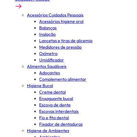
Acessórios Cuidados Pessoais
Acessórios higiene oral
Balanças
Inalação
Lancetas e tiras de glicemia
Medidores de pressão
Oxímetro
Umidificador
Alimentos Saudáveis
Adoçantes
Complemento alimentar
Higiene Bucal
Creme dental
Enxaguante bucal
Escova de dente
Escovas interdentais
Fio e fita dental
Fixador de dentaduras
Higiene de Ambientes