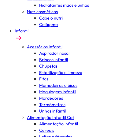
Hidratantes mãos e unhas
Nutricosméticos
Cabelo nutri
Colágeno
Infantil
Acessórios Infantil
Aspirador nasal
Brincos infantil
Chupetas
Esterilização e limpeza
Fitas
Mamadeiras e bicos
Maquiagem infantil
Mordedores
Termômetros
Unhas infantil
Alimentação Infantil Cat
Alimentação infantil
Cereais
Leites e fórmulas