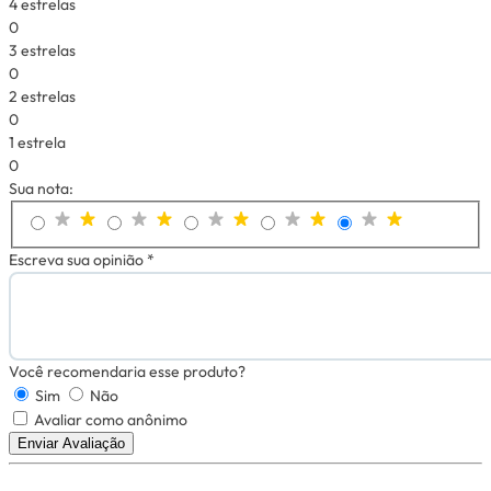
4 estrelas
0
3 estrelas
0
2 estrelas
0
1 estrela
0
Sua nota:
Escreva sua opinião *
Você recomendaria esse produto?
Sim
Não
Avaliar como anônimo
Enviar Avaliação