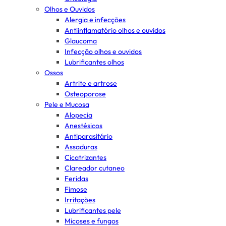
Olhos e Ouvidos
Alergia e infecções
Antiinflamatório olhos e ouvidos
Glaucoma
Infecção olhos e ouvidos
Lubrificantes olhos
Ossos
Artrite e artrose
Osteoporose
Pele e Mucosa
Alopecia
Anestésicos
Antiparasitário
Assaduras
Cicatrizantes
Clareador cutaneo
Feridas
Fimose
Irritações
Lubrificantes pele
Micoses e fungos