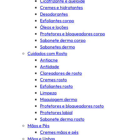
Cicatrizante e queloide
Cremes e hidratantes
Desodorantes
Esfoliantes corpo
Óleos e loções
Protetores e bloqueadores corpo
Sabonete dermo corpo
Sabonetes dermo
Cuidados com Rosto
Antiacne
Antiidade
Clareadores de rosto
Cremes rosto
Esfoliantes rosto
Limpeza
Maquiagem dermo
Protetores e bloqueadores rosto
Protetores labial
Sabonete dermo rosto
Mãos e Pés
Cremes mãos e pés
Mãos e Unhas