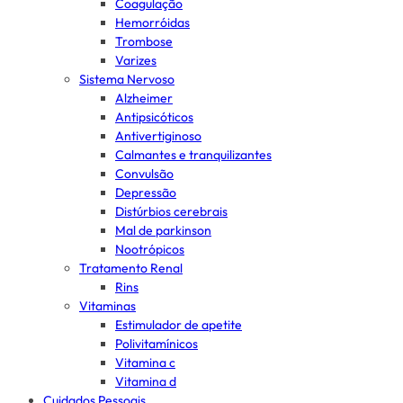
Coagulação
Hemorróidas
Trombose
Varizes
Sistema Nervoso
Alzheimer
Antipsicóticos
Antivertiginoso
Calmantes e tranquilizantes
Convulsão
Depressão
Distúrbios cerebrais
Mal de parkinson
Nootrópicos
Tratamento Renal
Rins
Vitaminas
Estimulador de apetite
Polivitamínicos
Vitamina c
Vitamina d
Cuidados Pessoais