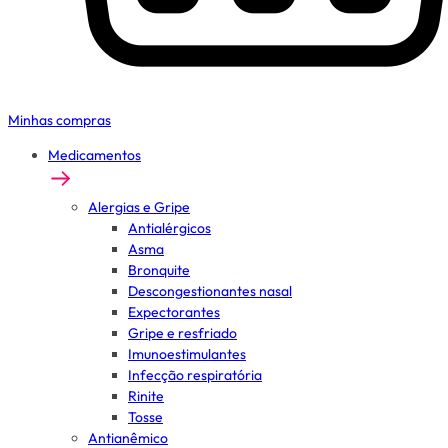
Minhas compras
Medicamentos
Alergias e Gripe
Antialérgicos
Asma
Bronquite
Descongestionantes nasal
Expectorantes
Gripe e resfriado
Imunoestimulantes
Infecção respiratória
Rinite
Tosse
Antianêmico