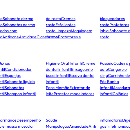
po
Sabonete dermo
de rosto
Cremes
bloqueadores
po
Sabonetes dermo
rosto
Esfoliantes
rosto
Protetores
dados com
rosto
Limpeza
Maquiagem
labial
Sabonete 
to
Antiacne
Antiidade
Clareadores
dermo
Protetores e
rosto
ho
Unhas
Higiene Oral Infantil
Creme
Passeio
Cadeira 
ntil
Condicionador
dental infantil
Enxaguante
auto
Canguru e
til
Esponjas
bucal infantil
Escova dental
sling
Carrinho d
til
Sabonete líquido
infantil
Pós Banho
til
Sabonetes
Para Mamãe
Extrator de
Infantil
Assadura
til
Shampoo infantil
leite
Protetor modeladores
infantil
Colônias
formance
Desempenho
Saúde
inflamatório
Dige
co e massa muscular
Manipulação
Ansiedade
Anti
gastrite
Imunida