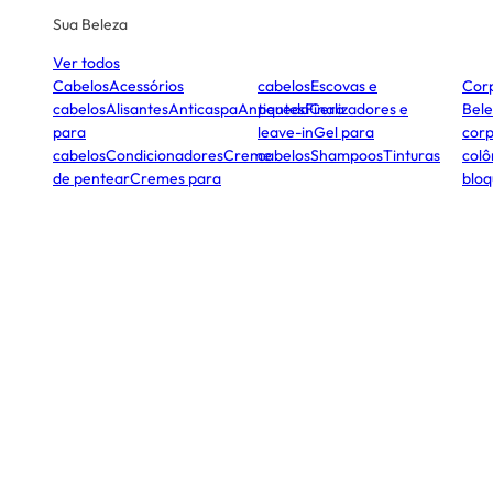
Sua Beleza
Ver todos
Cabelos
Acessórios
cabelos
Escovas e
Cor
cabelos
Alisantes
Anticaspa
Antiqueda
pentes
Finalizadores e
Cera
Bele
para
leave-in
Gel para
corp
cabelos
Condicionadores
Creme
cabelos
Shampoos
Tinturas
colô
de pentear
Cremes para
bloq