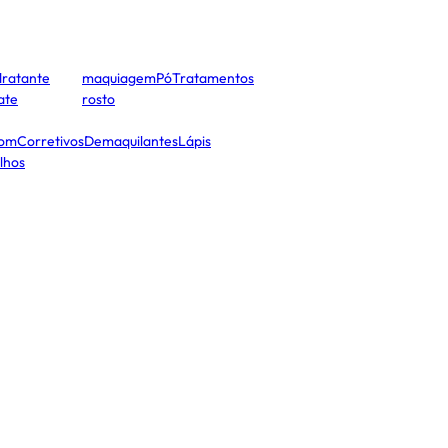
dratante
maquiagem
Pó
Tratamentos
cate
rosto
tom
Corretivos
Demaquilantes
Lápis
lhos