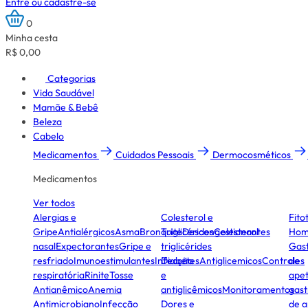
Entre ou cadastre-se
0
Minha cesta
R$ 0,00
Categorias
Vida Saudável
Mamãe & Bebê
Beleza
Cabelo
Medicamentos
Cuidados Pessoais
Dermocosméticos
Medicamentos
Ver todos
Alergias e
Colesterol e
Fito
Gripe
Antialérgicos
Asma
Bronquite
Triglicérides
Descongestionantes
Colesterol
Hom
nasal
Expectorantes
Gripe e
triglicérides
Gast
resfriado
Imunoestimulantes
Infecção
Diabetes
Antiglicemicos
Controles
de
respiratória
Rinite
Tosse
e
apet
Antianêmico
Anemia
antiglicêmicos
Monitoramentos
gast
Antimicrobiano
Infecção
Dores e
de a