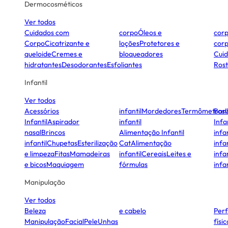
Dermocosméticos
Ver todos
Cuidados com
corpo
Óleos e
cor
Corpo
Cicatrizante e
loções
Protetores e
cor
queloide
Cremes e
bloqueadores
Cui
hidratantes
Desodorantes
Esfoliantes
Ros
Infantil
Ver todos
Acessórios
infantil
Mordedores
Termômetros
Ban
Infantil
Aspirador
infantil
Infa
nasal
Brincos
Alimentação Infantil
infan
infantil
Chupetas
Esterilização
Cat
Alimentação
infan
e limpeza
Fitas
Mamadeiras
infantil
Cereais
Leites e
infan
e bicos
Maquiagem
fórmulas
infan
Manipulação
Ver todos
Beleza
e cabelo
Per
Manipulação
Facial
Pele
Unhas
físi