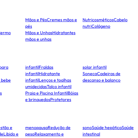
Mãos e Pés
Cremes mãos e
Nutricosméticos
Cabelo
pés
nutri
Colágeno
dermo
Mãos e Unhas
Hidratantes
mãos e unhas
para
infantil
Fraldas
solar infantil
infantil
Hidratante
Soneca
Cadeiras de
e bebe
infantil
Lenços e toalhas
descanso e balanço
umidecidas
Talco infantil
s
Praia e Piscina Infantil
Bóias
e brinquedos
Protetores
stão e
menopausa
Redução de
sono
Saúde hepática
Saúde
de
Libido e
peso
Relaxamento e
intestinal