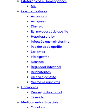
Fitoterápicos e Homeopáticos
Mel
Gastrointestinais
Antiácidos
Antigases
Diarreia
Estimuladores de apetite
Hepatoprotetor
Infecção gastroinstestinal
Inibidores de apetite
Laxantes
Má digestão
Nauseas
Regulador intestinal
Reidratantes
Úlcera e gastrite
Vermes e parasitas
Hormônios
Reposição hormonal
Tireoide
Medicamentos Especiais
Oncologia