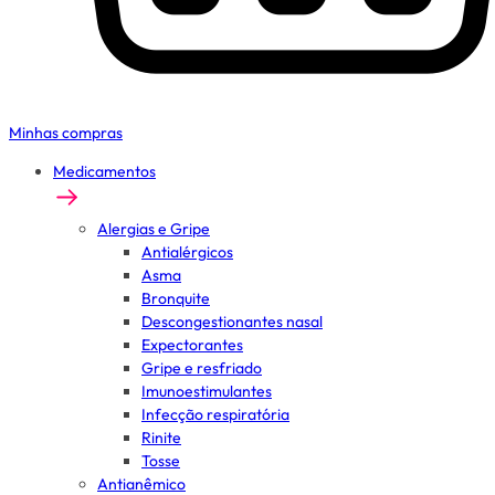
Minhas compras
Medicamentos
Alergias e Gripe
Antialérgicos
Asma
Bronquite
Descongestionantes nasal
Expectorantes
Gripe e resfriado
Imunoestimulantes
Infecção respiratória
Rinite
Tosse
Antianêmico