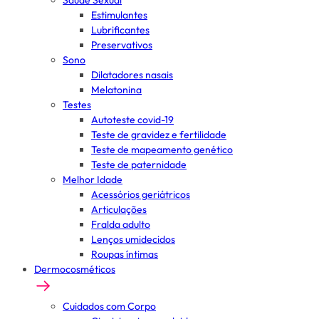
Saúde Sexual
Estimulantes
Lubrificantes
Preservativos
Sono
Dilatadores nasais
Melatonina
Testes
Autoteste covid-19
Teste de gravidez e fertilidade
Teste de mapeamento genético
Teste de paternidade
Melhor Idade
Acessórios geriátricos
Articulações
Fralda adulto
Lenços umidecidos
Roupas íntimas
Dermocosméticos
Cuidados com Corpo