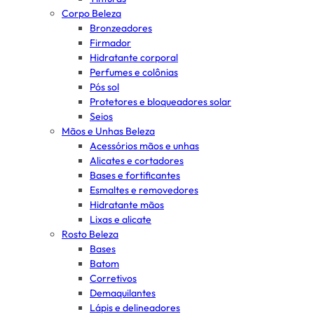
Corpo Beleza
Bronzeadores
Firmador
Hidratante corporal
Perfumes e colônias
Pós sol
Protetores e bloqueadores solar
Seios
Mãos e Unhas Beleza
Acessórios mãos e unhas
Alicates e cortadores
Bases e fortificantes
Esmaltes e removedores
Hidratante mãos
Lixas e alicate
Rosto Beleza
Bases
Batom
Corretivos
Demaquilantes
Lápis e delineadores