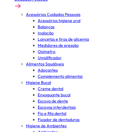
Acessórios Cuidados Pessoais
Acessórios higiene oral
Balanças
Inalação
Lancetas e tiras de glicemia
Medidores de pressão
Oxímetro
Umidificador
Alimentos Saudáveis
Adoçantes
Complemento alimentar
Higiene Bucal
Creme dental
Enxaguante bucal
Escova de dente
Escovas interdentais
Fio e fita dental
Fixador de dentaduras
Higiene de Ambientes