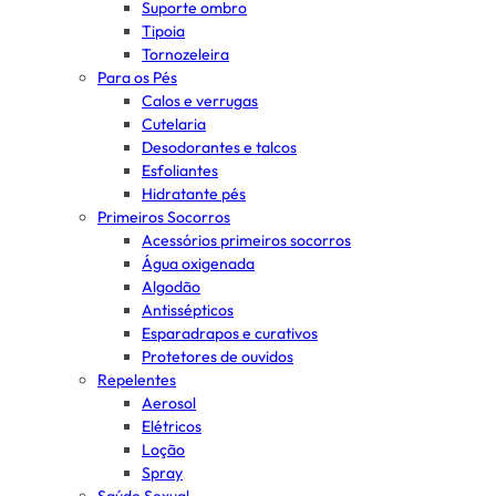
Suporte ombro
Tipoia
Tornozeleira
Para os Pés
Calos e verrugas
Cutelaria
Desodorantes e talcos
Esfoliantes
Hidratante pés
Primeiros Socorros
Acessórios primeiros socorros
Água oxigenada
Algodão
Antissépticos
Esparadrapos e curativos
Protetores de ouvidos
Repelentes
Aerosol
Elétricos
Loção
Spray