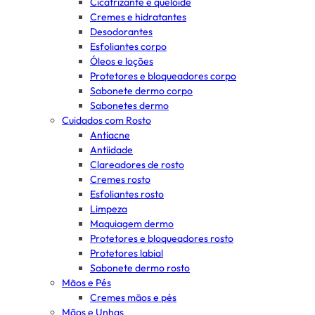
Cicatrizante e queloide
Cremes e hidratantes
Desodorantes
Esfoliantes corpo
Óleos e loções
Protetores e bloqueadores corpo
Sabonete dermo corpo
Sabonetes dermo
Cuidados com Rosto
Antiacne
Antiidade
Clareadores de rosto
Cremes rosto
Esfoliantes rosto
Limpeza
Maquiagem dermo
Protetores e bloqueadores rosto
Protetores labial
Sabonete dermo rosto
Mãos e Pés
Cremes mãos e pés
Mãos e Unhas