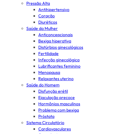
Pressão Alta
Antihipertensivo
Coração
Diuréticos
Saúde da Mulher
Anticoncepcionais
Bexiga hiperativa
Distúrbios ginecológicos
Fertilidade
Infecção ginecológica
Lubrificantes feminino
Menopausa
Relaxantes uterino
Saúde do Homem
Disfunção erétil
Ejaculação precoce
Hormônios masculinos
Problema com bexiga
Próstata
Sistema Circulatório
Cardiovasculares