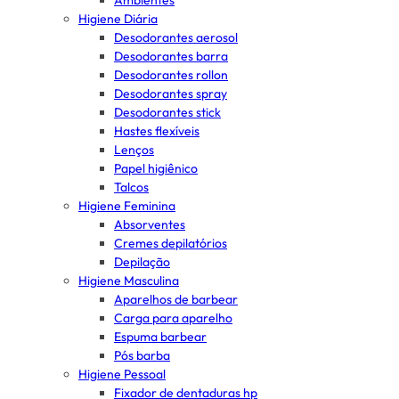
Ambientes
Higiene Diária
Desodorantes aerosol
Desodorantes barra
Desodorantes rollon
Desodorantes spray
Desodorantes stick
Hastes flexíveis
Lenços
Papel higiênico
Talcos
Higiene Feminina
Absorventes
Cremes depilatórios
Depilação
Higiene Masculina
Aparelhos de barbear
Carga para aparelho
Espuma barbear
Pós barba
Higiene Pessoal
Fixador de dentaduras hp