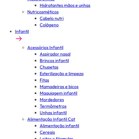
Hidratantes mãos e unhas
Nutricosméticos
Cabelo nutri
Colágeno
Infantil
Acessórios Infantil
Aspirador nasal
Brincos infantil
Chupetas
Esterilização e limpeza
Fitas
Mamadeiras e bicos
Maquiagem infantil
Mordedores
Termômetros
Unhas infantil
Alimentação Infantil Cat
Alimentação infantil
Cereais
Leites e fórmulas