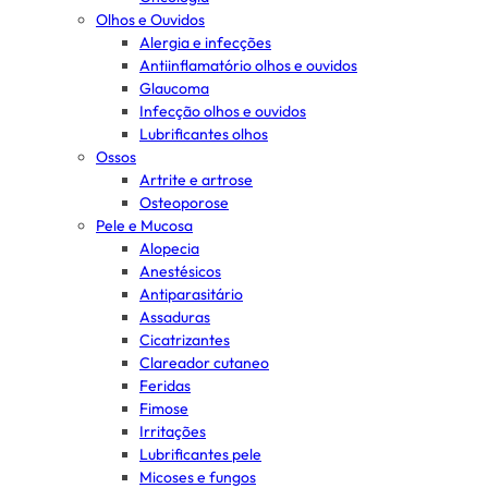
Olhos e Ouvidos
Alergia e infecções
Antiinflamatório olhos e ouvidos
Glaucoma
Infecção olhos e ouvidos
Lubrificantes olhos
Ossos
Artrite e artrose
Osteoporose
Pele e Mucosa
Alopecia
Anestésicos
Antiparasitário
Assaduras
Cicatrizantes
Clareador cutaneo
Feridas
Fimose
Irritações
Lubrificantes pele
Micoses e fungos