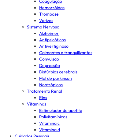
Coagulação
Hemorróidas
Trombose
Varizes
Sistema Nervoso
Alzheimer
Antipsicóticos
Antivertiginoso
Calmantes e tranquilizantes
Convulsão
Depressão
Distúrbios cerebrais
Mal de parkinson
Nootrópicos
Tratamento Renal
Rins
Vitaminas
Estimulador de apetite
Polivitamínicos
Vitamina c
Vitamina d
Cuidados Pessoais