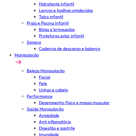
Hidratante infantil
Lenços e toalhas umidecidas
Talco infantil
Praia e Piscina Infantil
Bóias e brinquedos
Protetores solar infantil
Soneca
Cadeiras de descanso e balanço
Manipulação
Beleza Manipulação
Facial
Pele
Unhas e cabelo
Performance
Desempenho físico e massa muscular
Saúde Manipulação
Ansiedade
Anti inflamatório
Digestão e gastrite
Imunidade