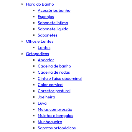
Hora do Banho
Acessórios banho
Esponjas
Sabonete íntimo
Sabonete líquido
Sabonetes
Olhos e Lentes
Lentes
Ortopedicos
Andador
Cadeira de banho
Cadeira de rodas
Cinta e faixa abdominal
Colar cervical
Corretor postural
Joelheira
Luva
Meias compressão
Muletas e bengalas
Munhequeira
Sapatos ortopédicos