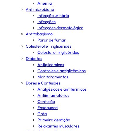
Anemia
Antimicrobiano
Infecção urinária
Infecções
Infecções dermatológica
Antitabagismo
Parar de fumar
Colesterol e Triglicérides
Colesterol triglicérides
Diabetes
Antiglicemicos
Controles e antiglicêmicos
Monitoramentos
Dores e Contusões
Analgésicos e antitérmicos
Antiinflamatórios
Contusão
Enxaqueca
Gota
Primeira dentição
Relaxantes musculares