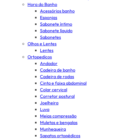
Hora do Banho
Acessórios banho
Esponjas
Sabonete íntimo
Sabonete líquido
Sabonetes
Olhos e Lentes
Lentes
Ortopedicos
Andador
Cadeira de banho
Cadeira de rodas
Cinta e faixa abdominal
Colar cervical
Corretor postural
Joelheira
Luva
Meias compressão
Muletas e bengalas
Munhequeira
Sapatos ortopédicos