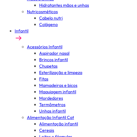
Hidratantes mãos e unhas
Nutricosméticos
Cabelo nutri
Colágeno
Infantil
Acessórios Infantil
Aspirador nasal
Brincos infantil
Chupetas
Esterilização e limpeza
Fitas
Mamadeiras e bicos
Maquiagem infantil
Mordedores
Termômetros
Unhas infantil
Alimentação Infantil Cat
Alimentação infantil
Cereais
Leites e fórmulas