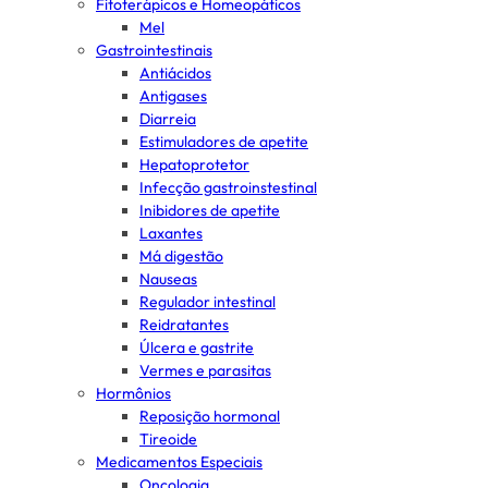
Fitoterápicos e Homeopáticos
Mel
Gastrointestinais
Antiácidos
Antigases
Diarreia
Estimuladores de apetite
Hepatoprotetor
Infecção gastroinstestinal
Inibidores de apetite
Laxantes
Má digestão
Nauseas
Regulador intestinal
Reidratantes
Úlcera e gastrite
Vermes e parasitas
Hormônios
Reposição hormonal
Tireoide
Medicamentos Especiais
Oncologia