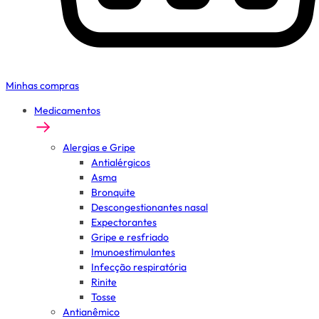
Minhas compras
Medicamentos
Alergias e Gripe
Antialérgicos
Asma
Bronquite
Descongestionantes nasal
Expectorantes
Gripe e resfriado
Imunoestimulantes
Infecção respiratória
Rinite
Tosse
Antianêmico