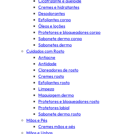
Cicatrizante e queloide
Cremes e hidratantes
Desodorantes
Esfoliantes corpo
Óleos e loções
Protetores e bloqueadores corpo
Sabonete dermo corpo
Sabonetes dermo
Cuidados com Rosto
Antiacne
Antiidade
Clareadores de rosto
Cremes rosto
Esfoliantes rosto
Limpeza
Maquiagem dermo
Protetores e bloqueadores rosto
Protetores labial
Sabonete dermo rosto
Mãos e Pés
Cremes mãos e pés
Mãos e Unhas