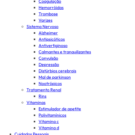
Coagulação
Hemorróidas
Trombose
Varizes
Sistema Nervoso
Alzheimer
Antipsicóticos
Antivertiginoso
Calmantes e tranquilizantes
Convulsão
Depressão
Distúrbios cerebrais
Mal de parkinson
Nootrópicos
Tratamento Renal
Rins
Vitaminas
Estimulador de apetite
Polivitamínicos
Vitamina c
Vitamina d
Cuidados Pessoais