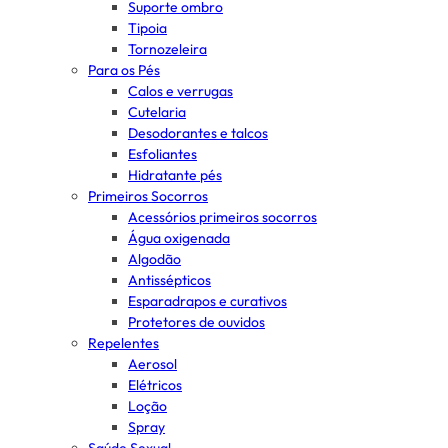
Suporte ombro
Tipoia
Tornozeleira
Para os Pés
Calos e verrugas
Cutelaria
Desodorantes e talcos
Esfoliantes
Hidratante pés
Primeiros Socorros
Acessórios primeiros socorros
Água oxigenada
Algodão
Antissépticos
Esparadrapos e curativos
Protetores de ouvidos
Repelentes
Aerosol
Elétricos
Loção
Spray