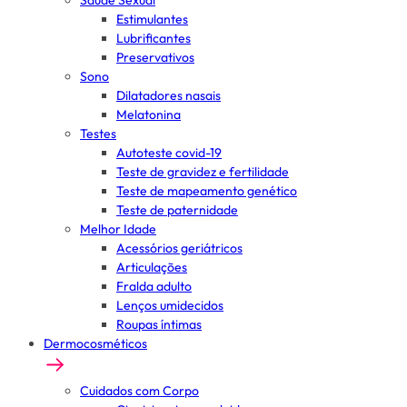
Saúde Sexual
Estimulantes
Lubrificantes
Preservativos
Sono
Dilatadores nasais
Melatonina
Testes
Autoteste covid-19
Teste de gravidez e fertilidade
Teste de mapeamento genético
Teste de paternidade
Melhor Idade
Acessórios geriátricos
Articulações
Fralda adulto
Lenços umidecidos
Roupas íntimas
Dermocosméticos
Cuidados com Corpo