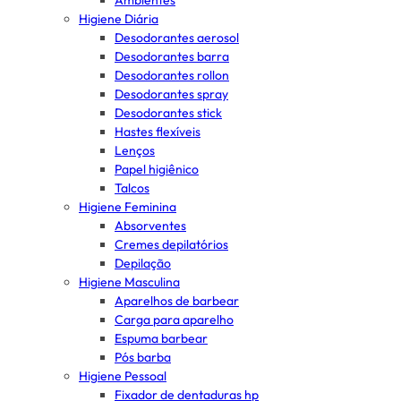
Ambientes
Higiene Diária
Desodorantes aerosol
Desodorantes barra
Desodorantes rollon
Desodorantes spray
Desodorantes stick
Hastes flexíveis
Lenços
Papel higiênico
Talcos
Higiene Feminina
Absorventes
Cremes depilatórios
Depilação
Higiene Masculina
Aparelhos de barbear
Carga para aparelho
Espuma barbear
Pós barba
Higiene Pessoal
Fixador de dentaduras hp