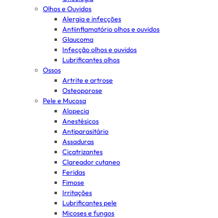
Olhos e Ouvidos
Alergia e infecções
Antiinflamatório olhos e ouvidos
Glaucoma
Infecção olhos e ouvidos
Lubrificantes olhos
Ossos
Artrite e artrose
Osteoporose
Pele e Mucosa
Alopecia
Anestésicos
Antiparasitário
Assaduras
Cicatrizantes
Clareador cutaneo
Feridas
Fimose
Irritações
Lubrificantes pele
Micoses e fungos