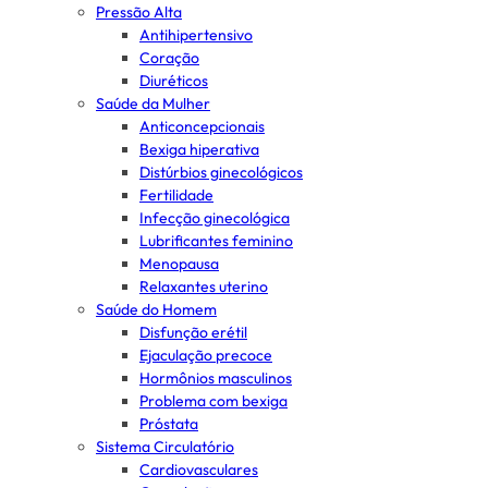
Pressão Alta
Antihipertensivo
Coração
Diuréticos
Saúde da Mulher
Anticoncepcionais
Bexiga hiperativa
Distúrbios ginecológicos
Fertilidade
Infecção ginecológica
Lubrificantes feminino
Menopausa
Relaxantes uterino
Saúde do Homem
Disfunção erétil
Ejaculação precoce
Hormônios masculinos
Problema com bexiga
Próstata
Sistema Circulatório
Cardiovasculares