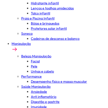
Hidratante infantil
Lenços e toalhas umidecidas
Talco infantil
Praia e Piscina Infantil
Bóias e brinquedos
Protetores solar infantil
Soneca
Cadeiras de descanso e balanço
Manipulação
Beleza Manipulação
Facial
Pele
Unhas e cabelo
Performance
Desempenho físico e massa muscular
Saúde Manipulação
Ansiedade
Anti inflamatório
Digestão e gastrite
Imunidade