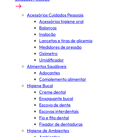
Acessórios Cuidados Pessoais
Acessórios higiene oral
Balanças
Inalação
Lancetas e tiras de glicemia
Medidores de pressão
Oxímetro
Umidificador
Alimentos Saudáveis
Adoçantes
Complemento alimentar
Higiene Bucal
Creme dental
Enxaguante bucal
Escova de dente
Escovas interdentais
Fio e fita dental
Fixador de dentaduras
Higiene de Ambientes