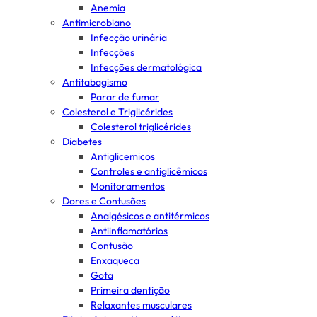
Anemia
Antimicrobiano
Infecção urinária
Infecções
Infecções dermatológica
Antitabagismo
Parar de fumar
Colesterol e Triglicérides
Colesterol triglicérides
Diabetes
Antiglicemicos
Controles e antiglicêmicos
Monitoramentos
Dores e Contusões
Analgésicos e antitérmicos
Antiinflamatórios
Contusão
Enxaqueca
Gota
Primeira dentição
Relaxantes musculares