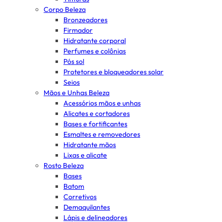
Corpo Beleza
Bronzeadores
Firmador
Hidratante corporal
Perfumes e colônias
Pós sol
Protetores e bloqueadores solar
Seios
Mãos e Unhas Beleza
Acessórios mãos e unhas
Alicates e cortadores
Bases e fortificantes
Esmaltes e removedores
Hidratante mãos
Lixas e alicate
Rosto Beleza
Bases
Batom
Corretivos
Demaquilantes
Lápis e delineadores