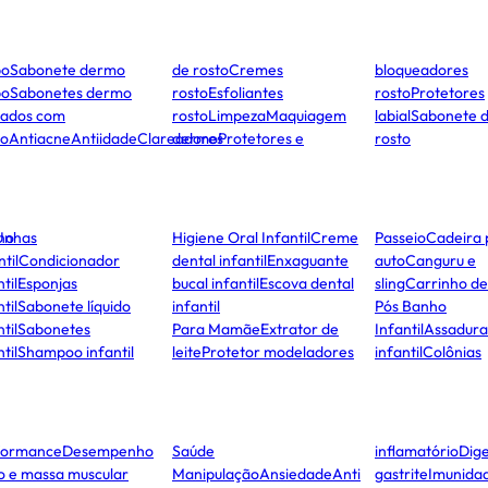
po
Sabonete dermo
de rosto
Cremes
bloqueadores
po
Sabonetes dermo
rosto
Esfoliantes
rosto
Protetores
dados com
rosto
Limpeza
Maquiagem
labial
Sabonete 
to
Antiacne
Antiidade
Clareadores
dermo
Protetores e
rosto
ho
Unhas
Higiene Oral Infantil
Creme
Passeio
Cadeira 
ntil
Condicionador
dental infantil
Enxaguante
auto
Canguru e
til
Esponjas
bucal infantil
Escova dental
sling
Carrinho d
til
Sabonete líquido
infantil
Pós Banho
til
Sabonetes
Para Mamãe
Extrator de
Infantil
Assadura
til
Shampoo infantil
leite
Protetor modeladores
infantil
Colônias
formance
Desempenho
Saúde
inflamatório
Dige
co e massa muscular
Manipulação
Ansiedade
Anti
gastrite
Imunida