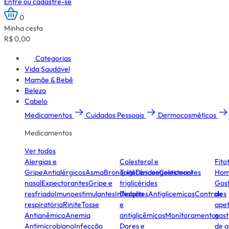
Entre ou cadastre-se
0
Minha cesta
R$ 0,00
Categorias
Vida Saudável
Mamãe & Bebê
Beleza
Cabelo
Medicamentos
Cuidados Pessoais
Dermocosméticos
Medicamentos
Ver todos
Alergias e
Colesterol e
Fito
Gripe
Antialérgicos
Asma
Bronquite
Triglicérides
Descongestionantes
Colesterol
Hom
nasal
Expectorantes
Gripe e
triglicérides
Gast
resfriado
Imunoestimulantes
Infecção
Diabetes
Antiglicemicos
Controles
de
respiratória
Rinite
Tosse
e
apet
Antianêmico
Anemia
antiglicêmicos
Monitoramentos
gast
Antimicrobiano
Infecção
Dores e
de a