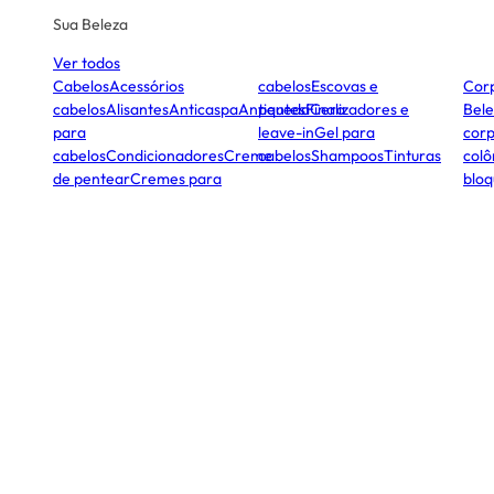
Sua Beleza
Ver todos
Cabelos
Acessórios
cabelos
Escovas e
Cor
cabelos
Alisantes
Anticaspa
Antiqueda
pentes
Finalizadores e
Cera
Bele
para
leave-in
Gel para
corp
cabelos
Condicionadores
Creme
cabelos
Shampoos
Tinturas
colô
de pentear
Cremes para
bloq