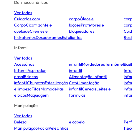
Dermocosméticos
Ver todos
Cuidados com
corpo
Óleos e
cor
Corpo
Cicatrizante e
loções
Protetores e
cor
queloide
Cremes e
bloqueadores
Cui
hidratantes
Desodorantes
Esfoliantes
Ros
Infantil
Ver todos
Acessórios
infantil
Mordedores
Termômetros
Ban
Infantil
Aspirador
infantil
Infa
nasal
Brincos
Alimentação Infantil
infan
infantil
Chupetas
Esterilização
Cat
Alimentação
infan
e limpeza
Fitas
Mamadeiras
infantil
Cereais
Leites e
infan
e bicos
Maquiagem
fórmulas
infan
Manipulação
Ver todos
Beleza
e cabelo
Per
Manipulação
Facial
Pele
Unhas
físi