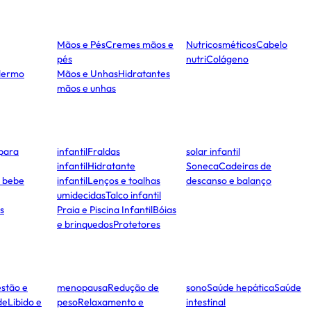
Mãos e Pés
Cremes mãos e
Nutricosméticos
Cabelo
pés
nutri
Colágeno
dermo
Mãos e Unhas
Hidratantes
mãos e unhas
para
infantil
Fraldas
solar infantil
infantil
Hidratante
Soneca
Cadeiras de
e bebe
infantil
Lenços e toalhas
descanso e balanço
umidecidas
Talco infantil
s
Praia e Piscina Infantil
Bóias
e brinquedos
Protetores
stão e
menopausa
Redução de
sono
Saúde hepática
Saúde
de
Libido e
peso
Relaxamento e
intestinal