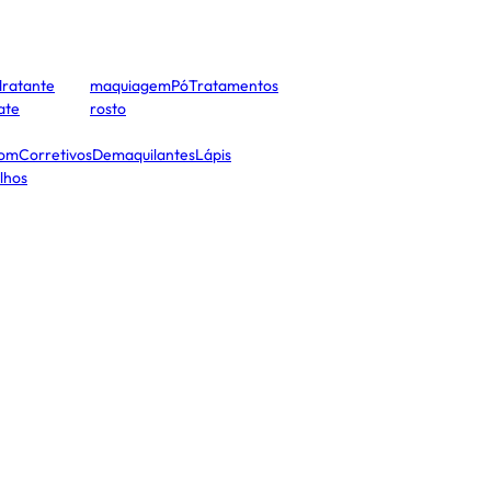
dratante
maquiagem
Pó
Tratamentos
cate
rosto
tom
Corretivos
Demaquilantes
Lápis
lhos