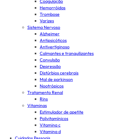
Coagulação
Hemorróidas
Trombose
Varizes
Sistema Nervoso
Alzheimer
Antipsicóticos
Antivertiginoso
Calmantes e tranquilizantes
Convulsão
Depressão
Distúrbios cerebrais
Mal de parkinson
Nootrópicos
Tratamento Renal
Rins
Vitaminas
Estimulador de apetite
Polivitamínicos
Vitamina c
Vitamina d
Cuidados Pessoais