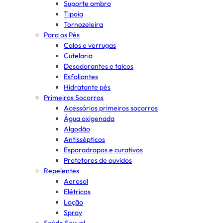
Suporte ombro
Tipoia
Tornozeleira
Para os Pés
Calos e verrugas
Cutelaria
Desodorantes e talcos
Esfoliantes
Hidratante pés
Primeiros Socorros
Acessórios primeiros socorros
Água oxigenada
Algodão
Antissépticos
Esparadrapos e curativos
Protetores de ouvidos
Repelentes
Aerosol
Elétricos
Loção
Spray