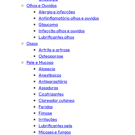
Olhos e Ouvidos
Alergia e infecções
Antiinflamatório olhos e ouvidos
Glaucoma
Infecção olhos e ouvidos
Lubrificantes olhos
Ossos
Artrite e artrose
Osteoporose
Pele e Mucosa
Alopecia
Anestésicos
Antiparasitário
Assaduras
Cicatrizantes
Clareador cutaneo
Feridas
Fimose
Irritações
Lubrificantes pele
Micoses e fungos