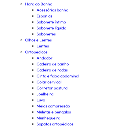
Hora do Banho
Acessórios banho
Esponjas
Sabonete íntimo
Sabonete líquido
Sabonetes
Olhos e Lentes
Lentes
Ortopedicos
Andador
Cadeira de banho
Cadeira de rodas
Cinta e faixa abdominal
Colar cervical
Corretor postural
Joelheira
Luva
Meias compressão
Muletas e bengalas
Munhequeira
Sapatos ortopédicos