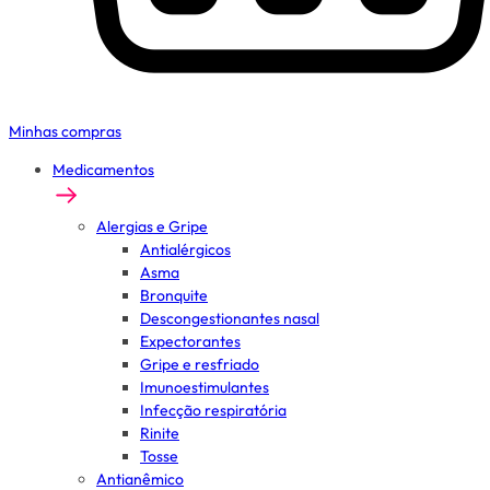
Minhas compras
Medicamentos
Alergias e Gripe
Antialérgicos
Asma
Bronquite
Descongestionantes nasal
Expectorantes
Gripe e resfriado
Imunoestimulantes
Infecção respiratória
Rinite
Tosse
Antianêmico