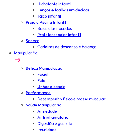
Hidratante infantil
Lenços e toalhas umidecidas
Talco infantil
Praia e Piscina Infantil
Bóias e brinquedos
Protetores solar infantil
Soneca
Cadeiras de descanso e balanço
Manipulação
Beleza Manipulação
Facial
Pele
Unhas e cabelo
Performance
Desempenho físico e massa muscular
Saúde Manipulação
Ansiedade
Anti inflamatório
Digestão e gastrite
Imunidade