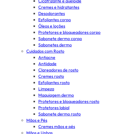
Cicatrizante e queloide
Cremes e hidratantes
Desodorantes
Esfoliantes corpo
Óleos e loções
Protetores e bloqueadores corpo
Sabonete dermo corpo
Sabonetes dermo
Cuidados com Rosto
Antiacne
Antiidade
Clareadores de rosto
Cremes rosto
Esfoliantes rosto
Limpeza
Maquiagem dermo
Protetores e bloqueadores rosto
Protetores labial
Sabonete dermo rosto
Mãos e Pés
Cremes mãos e pés
Mãos e Unhas