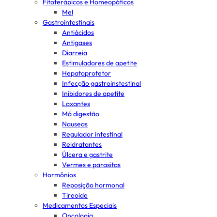
Fitoterápicos e Homeopáticos
Mel
Gastrointestinais
Antiácidos
Antigases
Diarreia
Estimuladores de apetite
Hepatoprotetor
Infecção gastroinstestinal
Inibidores de apetite
Laxantes
Má digestão
Nauseas
Regulador intestinal
Reidratantes
Úlcera e gastrite
Vermes e parasitas
Hormônios
Reposição hormonal
Tireoide
Medicamentos Especiais
Oncologia