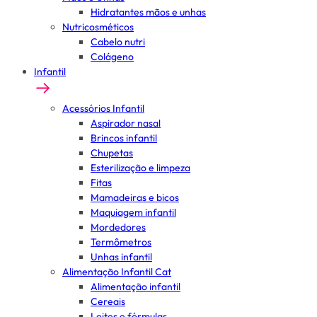
Hidratantes mãos e unhas
Nutricosméticos
Cabelo nutri
Colágeno
Infantil
Acessórios Infantil
Aspirador nasal
Brincos infantil
Chupetas
Esterilização e limpeza
Fitas
Mamadeiras e bicos
Maquiagem infantil
Mordedores
Termômetros
Unhas infantil
Alimentação Infantil Cat
Alimentação infantil
Cereais
Leites e fórmulas