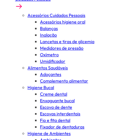
Acessórios Cuidados Pessoais
Acessórios higiene oral
Balanças
Inalação
Lancetas e tiras de glicemia
Medidores de pressão
Oxímetro
Umidificador
Alimentos Saudáveis
Adoçantes
Complemento alimentar
Higiene Bucal
Creme dental
Enxaguante bucal
Escova de dente
Escovas interdentais
Fio e fita dental
Fixador de dentaduras
Higiene de Ambientes