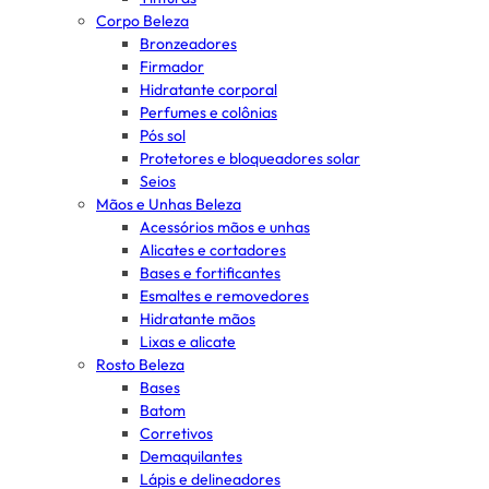
Corpo Beleza
Bronzeadores
Firmador
Hidratante corporal
Perfumes e colônias
Pós sol
Protetores e bloqueadores solar
Seios
Mãos e Unhas Beleza
Acessórios mãos e unhas
Alicates e cortadores
Bases e fortificantes
Esmaltes e removedores
Hidratante mãos
Lixas e alicate
Rosto Beleza
Bases
Batom
Corretivos
Demaquilantes
Lápis e delineadores