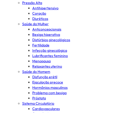
Pressão Alta
Antihipertensivo
Coração
Diuréticos
Saúde da Mulher
Anticoncepcionais
Bexiga hiperativa
Distúrbios ginecológicos
Fertilidade
Infecção ginecológica
Lubrificantes feminino
Menopausa
Relaxantes uterino
Saúde do Homem
Disfunção erétil
Ejaculação precoce
Hormônios masculinos
Problema com bexiga
Próstata
Sistema Circulatório
Cardiovasculares