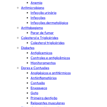
Anemia
Antimicrobiano
Infecção urinária
Infecções
Infecções dermatológica
Antitabagismo
Parar de fumar
Colesterol e Triglicérides
Colesterol triglicérides
Diabetes
Antiglicemicos
Controles e antiglicêmicos
Monitoramentos
Dores e Contusões
Analgésicos e antitérmicos
Antiinflamatórios
Contusão
Enxaqueca
Gota
Primeira dentição
Relaxantes musculares