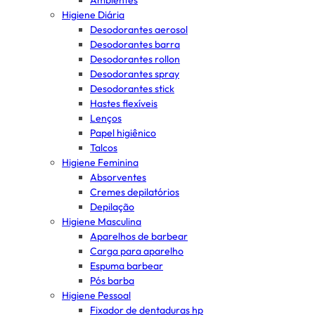
Ambientes
Higiene Diária
Desodorantes aerosol
Desodorantes barra
Desodorantes rollon
Desodorantes spray
Desodorantes stick
Hastes flexíveis
Lenços
Papel higiênico
Talcos
Higiene Feminina
Absorventes
Cremes depilatórios
Depilação
Higiene Masculina
Aparelhos de barbear
Carga para aparelho
Espuma barbear
Pós barba
Higiene Pessoal
Fixador de dentaduras hp