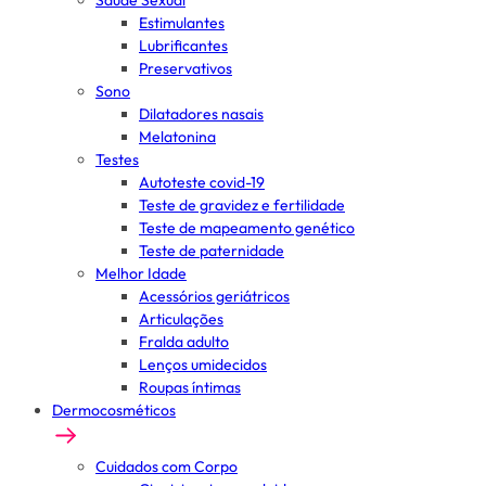
Saúde Sexual
Estimulantes
Lubrificantes
Preservativos
Sono
Dilatadores nasais
Melatonina
Testes
Autoteste covid-19
Teste de gravidez e fertilidade
Teste de mapeamento genético
Teste de paternidade
Melhor Idade
Acessórios geriátricos
Articulações
Fralda adulto
Lenços umidecidos
Roupas íntimas
Dermocosméticos
Cuidados com Corpo