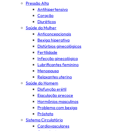
Pressão Alta
Antihipertensivo
Coração
Diuréticos
Saúde da Mulher
Anticoncepcionais
Bexiga hiperativa
Distúrbios ginecológicos
Fertilidade
Infecção ginecológica
Lubrificantes feminino
Menopausa
Relaxantes uterino
Saúde do Homem
Disfunção erétil
Ejaculação precoce
Hormônios masculinos
Problema com bexiga
Próstata
Sistema Circulatório
Cardiovasculares