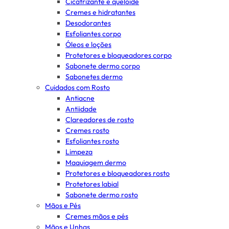
Cicatrizante e queloide
Cremes e hidratantes
Desodorantes
Esfoliantes corpo
Óleos e loções
Protetores e bloqueadores corpo
Sabonete dermo corpo
Sabonetes dermo
Cuidados com Rosto
Antiacne
Antiidade
Clareadores de rosto
Cremes rosto
Esfoliantes rosto
Limpeza
Maquiagem dermo
Protetores e bloqueadores rosto
Protetores labial
Sabonete dermo rosto
Mãos e Pés
Cremes mãos e pés
Mãos e Unhas