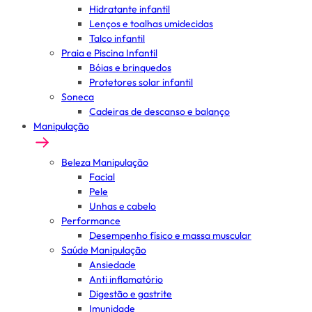
Hidratante infantil
Lenços e toalhas umidecidas
Talco infantil
Praia e Piscina Infantil
Bóias e brinquedos
Protetores solar infantil
Soneca
Cadeiras de descanso e balanço
Manipulação
Beleza Manipulação
Facial
Pele
Unhas e cabelo
Performance
Desempenho físico e massa muscular
Saúde Manipulação
Ansiedade
Anti inflamatório
Digestão e gastrite
Imunidade