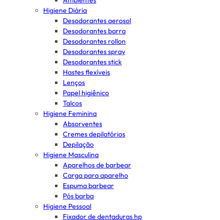
Ambientes
Higiene Diária
Desodorantes aerosol
Desodorantes barra
Desodorantes rollon
Desodorantes spray
Desodorantes stick
Hastes flexíveis
Lenços
Papel higiênico
Talcos
Higiene Feminina
Absorventes
Cremes depilatórios
Depilação
Higiene Masculina
Aparelhos de barbear
Carga para aparelho
Espuma barbear
Pós barba
Higiene Pessoal
Fixador de dentaduras hp