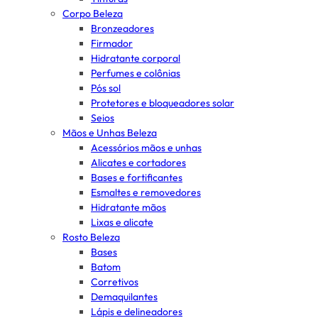
Corpo Beleza
Bronzeadores
Firmador
Hidratante corporal
Perfumes e colônias
Pós sol
Protetores e bloqueadores solar
Seios
Mãos e Unhas Beleza
Acessórios mãos e unhas
Alicates e cortadores
Bases e fortificantes
Esmaltes e removedores
Hidratante mãos
Lixas e alicate
Rosto Beleza
Bases
Batom
Corretivos
Demaquilantes
Lápis e delineadores