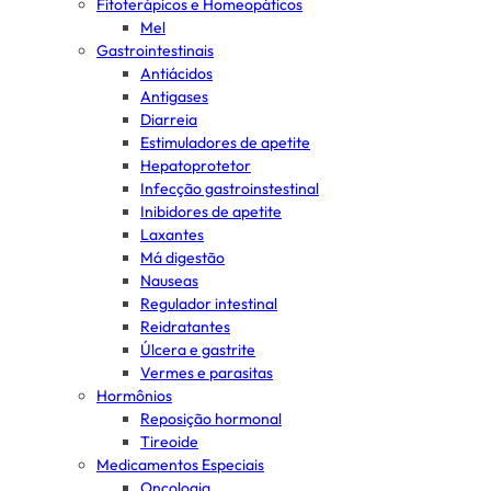
Fitoterápicos e Homeopáticos
Mel
Gastrointestinais
Antiácidos
Antigases
Diarreia
Estimuladores de apetite
Hepatoprotetor
Infecção gastroinstestinal
Inibidores de apetite
Laxantes
Má digestão
Nauseas
Regulador intestinal
Reidratantes
Úlcera e gastrite
Vermes e parasitas
Hormônios
Reposição hormonal
Tireoide
Medicamentos Especiais
Oncologia