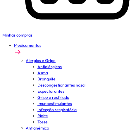
Minhas compras
Medicamentos
Alergias e Gripe
Antialérgicos
Asma
Bronquite
Descongestionantes nasal
Expectorantes
Gripe e resfriado
Imunoestimulantes
Infecção respiratória
Rinite
Tosse
Antianêmico