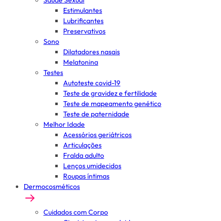
Saúde Sexual
Estimulantes
Lubrificantes
Preservativos
Sono
Dilatadores nasais
Melatonina
Testes
Autoteste covid-19
Teste de gravidez e fertilidade
Teste de mapeamento genético
Teste de paternidade
Melhor Idade
Acessórios geriátricos
Articulações
Fralda adulto
Lenços umidecidos
Roupas íntimas
Dermocosméticos
Cuidados com Corpo