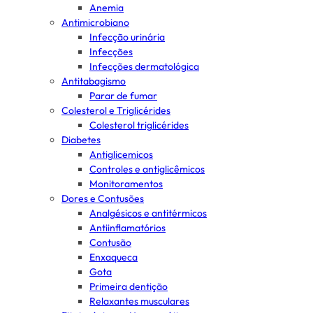
Anemia
Antimicrobiano
Infecção urinária
Infecções
Infecções dermatológica
Antitabagismo
Parar de fumar
Colesterol e Triglicérides
Colesterol triglicérides
Diabetes
Antiglicemicos
Controles e antiglicêmicos
Monitoramentos
Dores e Contusões
Analgésicos e antitérmicos
Antiinflamatórios
Contusão
Enxaqueca
Gota
Primeira dentição
Relaxantes musculares