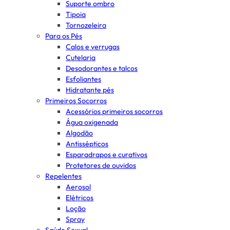
Suporte ombro
Tipoia
Tornozeleira
Para os Pés
Calos e verrugas
Cutelaria
Desodorantes e talcos
Esfoliantes
Hidratante pés
Primeiros Socorros
Acessórios primeiros socorros
Água oxigenada
Algodão
Antissépticos
Esparadrapos e curativos
Protetores de ouvidos
Repelentes
Aerosol
Elétricos
Loção
Spray