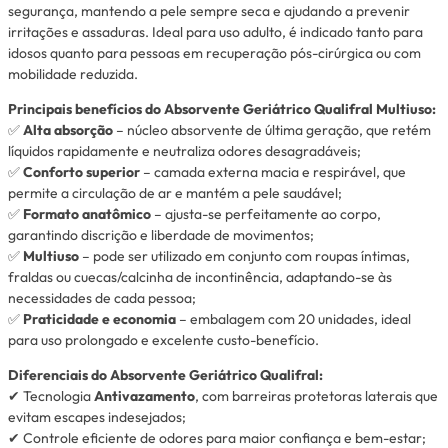
segurança, mantendo a pele sempre seca e ajudando a prevenir
irritações e assaduras. Ideal para uso adulto, é indicado tanto para
idosos quanto para pessoas em recuperação pós-cirúrgica ou com
mobilidade reduzida.
Principais benefícios do Absorvente Geriátrico Qualifral Multiuso:
✅
Alta absorção
– núcleo absorvente de última geração, que retém
líquidos rapidamente e neutraliza odores desagradáveis;
✅
Conforto superior
– camada externa macia e respirável, que
permite a circulação de ar e mantém a pele saudável;
✅
Formato anatômico
– ajusta-se perfeitamente ao corpo,
garantindo discrição e liberdade de movimentos;
✅
Multiuso
– pode ser utilizado em conjunto com roupas íntimas,
fraldas ou cuecas/calcinha de incontinência, adaptando-se às
necessidades de cada pessoa;
✅
Praticidade e economia
– embalagem com 20 unidades, ideal
para uso prolongado e excelente custo-benefício.
Diferenciais do Absorvente Geriátrico Qualifral:
✔ Tecnologia
Antivazamento
, com barreiras protetoras laterais que
evitam escapes indesejados;
✔ Controle eficiente de odores para maior confiança e bem-estar;