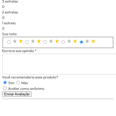
3 estrelas
0
2 estrelas
0
1 estrela
0
Sua nota:
Escreva sua opinião *
Você recomendaria esse produto?
Sim
Não
Avaliar como anônimo
Enviar Avaliação