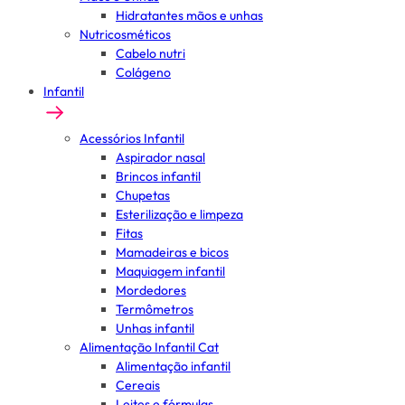
Hidratantes mãos e unhas
Nutricosméticos
Cabelo nutri
Colágeno
Infantil
Acessórios Infantil
Aspirador nasal
Brincos infantil
Chupetas
Esterilização e limpeza
Fitas
Mamadeiras e bicos
Maquiagem infantil
Mordedores
Termômetros
Unhas infantil
Alimentação Infantil Cat
Alimentação infantil
Cereais
Leites e fórmulas