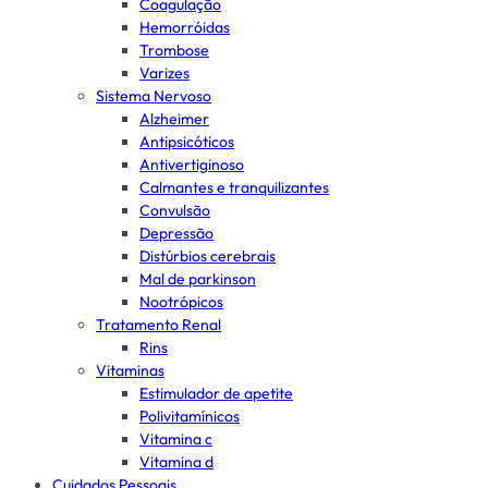
Coagulação
Hemorróidas
Trombose
Varizes
Sistema Nervoso
Alzheimer
Antipsicóticos
Antivertiginoso
Calmantes e tranquilizantes
Convulsão
Depressão
Distúrbios cerebrais
Mal de parkinson
Nootrópicos
Tratamento Renal
Rins
Vitaminas
Estimulador de apetite
Polivitamínicos
Vitamina c
Vitamina d
Cuidados Pessoais