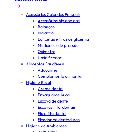
Acessórios Cuidados Pessoais
Acessórios higiene oral
Balanças
Inalação
Lancetas e tiras de glicemia
Medidores de pressão
Oxímetro
Umidificador
Alimentos Saudáveis
Adoçantes
Complemento alimentar
Higiene Bucal
Creme dental
Enxaguante bucal
Escova de dente
Escovas interdentais
Fio e fita dental
Fixador de dentaduras
Higiene de Ambientes