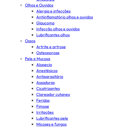
Olhos e Ouvidos
Alergia e infecções
Antiinflamatório olhos e ouvidos
Glaucoma
Infecção olhos e ouvidos
Lubrificantes olhos
Ossos
Artrite e artrose
Osteoporose
Pele e Mucosa
Alopecia
Anestésicos
Antiparasitário
Assaduras
Cicatrizantes
Clareador cutaneo
Feridas
Fimose
Irritações
Lubrificantes pele
Micoses e fungos