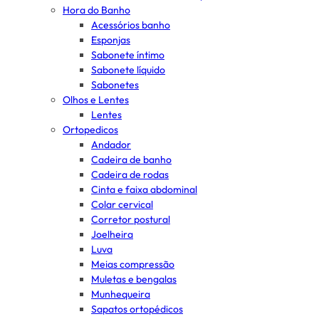
Hora do Banho
Acessórios banho
Esponjas
Sabonete íntimo
Sabonete líquido
Sabonetes
Olhos e Lentes
Lentes
Ortopedicos
Andador
Cadeira de banho
Cadeira de rodas
Cinta e faixa abdominal
Colar cervical
Corretor postural
Joelheira
Luva
Meias compressão
Muletas e bengalas
Munhequeira
Sapatos ortopédicos