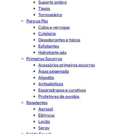
Suporte ombro
Tipoia
Tornozeleira
Para os Pés
Calos e verrugas
Cutelaria
Desodorantes e talcos
Esfoliantes
Hidratante pés
Primeiros Socorros
Acessórios primeiros socorros
Água oxigenada
Algodão
Antissépticos
Esparadrapos e curativos
Protetores de ouvidos
Repelentes
Aerosol
Elétricos
Loção
Spray