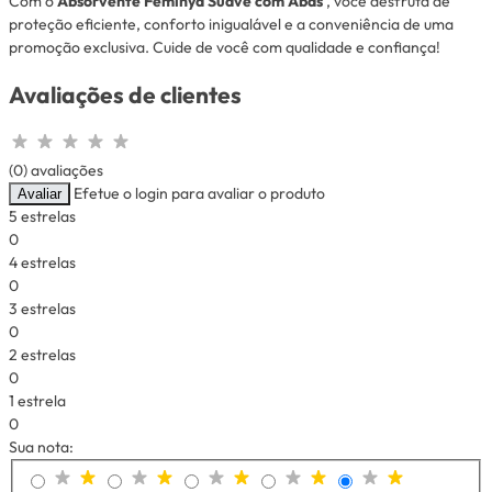
Com o
Absorvente Feminyd Suave com Abas
, você desfruta de
proteção eficiente, conforto inigualável e a conveniência de uma
promoção exclusiva. Cuide de você com qualidade e confiança!
Avaliações de clientes
(0) avaliações
Efetue o login para avaliar o produto
Avaliar
5 estrelas
0
4 estrelas
0
3 estrelas
0
2 estrelas
0
1 estrela
0
Sua nota: