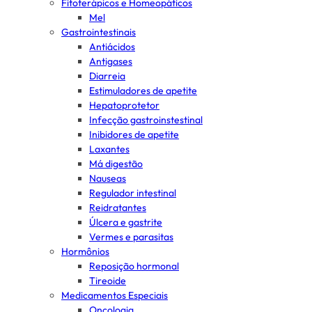
Fitoterápicos e Homeopáticos
Mel
Gastrointestinais
Antiácidos
Antigases
Diarreia
Estimuladores de apetite
Hepatoprotetor
Infecção gastroinstestinal
Inibidores de apetite
Laxantes
Má digestão
Nauseas
Regulador intestinal
Reidratantes
Úlcera e gastrite
Vermes e parasitas
Hormônios
Reposição hormonal
Tireoide
Medicamentos Especiais
Oncologia