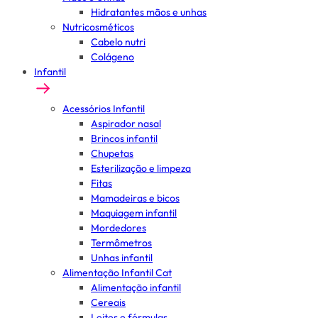
Hidratantes mãos e unhas
Nutricosméticos
Cabelo nutri
Colágeno
Infantil
Acessórios Infantil
Aspirador nasal
Brincos infantil
Chupetas
Esterilização e limpeza
Fitas
Mamadeiras e bicos
Maquiagem infantil
Mordedores
Termômetros
Unhas infantil
Alimentação Infantil Cat
Alimentação infantil
Cereais
Leites e fórmulas