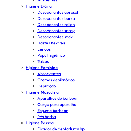
Ambientes
Higiene Diária
Desodorantes aerosol
Desodorantes barra
Desodorantes rollon
Desodorantes spray
Desodorantes stick
Hastes flexíveis
Lenços
Papel higiênico
Talcos
Higiene Feminina
Absorventes
Cremes depilatórios
Depilação
Higiene Masculina
Aparelhos de barbear
Carga para aparelho
Espuma barbear
Pós barba
Higiene Pessoal
Fixador de dentaduras hp