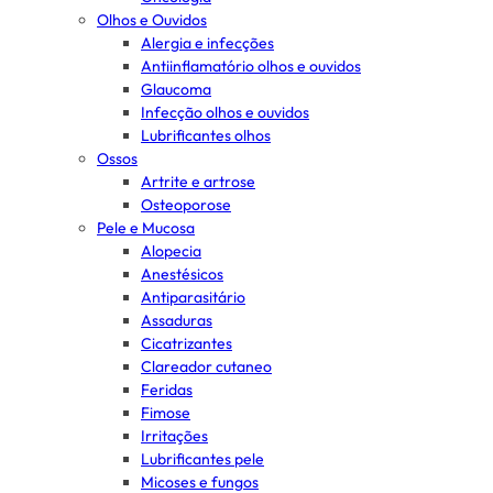
Olhos e Ouvidos
Alergia e infecções
Antiinflamatório olhos e ouvidos
Glaucoma
Infecção olhos e ouvidos
Lubrificantes olhos
Ossos
Artrite e artrose
Osteoporose
Pele e Mucosa
Alopecia
Anestésicos
Antiparasitário
Assaduras
Cicatrizantes
Clareador cutaneo
Feridas
Fimose
Irritações
Lubrificantes pele
Micoses e fungos