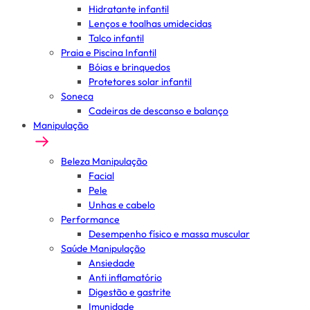
Hidratante infantil
Lenços e toalhas umidecidas
Talco infantil
Praia e Piscina Infantil
Bóias e brinquedos
Protetores solar infantil
Soneca
Cadeiras de descanso e balanço
Manipulação
Beleza Manipulação
Facial
Pele
Unhas e cabelo
Performance
Desempenho físico e massa muscular
Saúde Manipulação
Ansiedade
Anti inflamatório
Digestão e gastrite
Imunidade