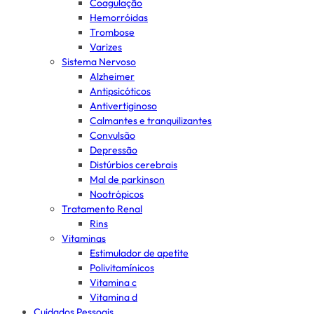
Coagulação
Hemorróidas
Trombose
Varizes
Sistema Nervoso
Alzheimer
Antipsicóticos
Antivertiginoso
Calmantes e tranquilizantes
Convulsão
Depressão
Distúrbios cerebrais
Mal de parkinson
Nootrópicos
Tratamento Renal
Rins
Vitaminas
Estimulador de apetite
Polivitamínicos
Vitamina c
Vitamina d
Cuidados Pessoais