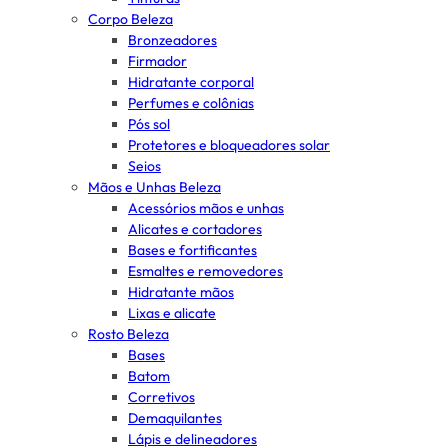
Corpo Beleza
Bronzeadores
Firmador
Hidratante corporal
Perfumes e colônias
Pós sol
Protetores e bloqueadores solar
Seios
Mãos e Unhas Beleza
Acessórios mãos e unhas
Alicates e cortadores
Bases e fortificantes
Esmaltes e removedores
Hidratante mãos
Lixas e alicate
Rosto Beleza
Bases
Batom
Corretivos
Demaquilantes
Lápis e delineadores