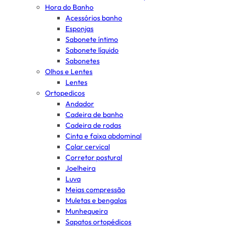
Hora do Banho
Acessórios banho
Esponjas
Sabonete íntimo
Sabonete líquido
Sabonetes
Olhos e Lentes
Lentes
Ortopedicos
Andador
Cadeira de banho
Cadeira de rodas
Cinta e faixa abdominal
Colar cervical
Corretor postural
Joelheira
Luva
Meias compressão
Muletas e bengalas
Munhequeira
Sapatos ortopédicos