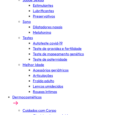
Saúde Sexual
Estimulantes
Lubrificantes
Preservativos
Sono
Dilatadores nasais
Melatonina
Testes
Autoteste covid-19
Teste de gravidez e fertilidade
Teste de mapeamento genético
Teste de paternidade
Melhor Idade
Acessórios geriátricos
Articulações
Fralda adulto
Lenços umidecidos
Roupas íntimas
Dermocosméticos
Cuidados com Corpo