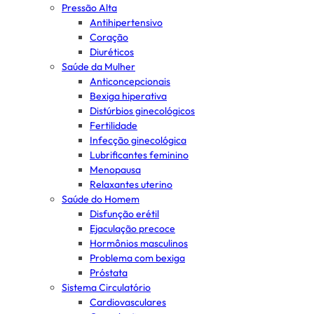
Pressão Alta
Antihipertensivo
Coração
Diuréticos
Saúde da Mulher
Anticoncepcionais
Bexiga hiperativa
Distúrbios ginecológicos
Fertilidade
Infecção ginecológica
Lubrificantes feminino
Menopausa
Relaxantes uterino
Saúde do Homem
Disfunção erétil
Ejaculação precoce
Hormônios masculinos
Problema com bexiga
Próstata
Sistema Circulatório
Cardiovasculares