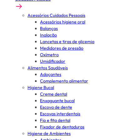
Acessórios Cuidados Pessoais
Acessórios higiene oral
Balanças
Inalação
Lancetas e tiras de glicemia
Medidores de pressão
Oxímetro
Umidificador
Alimentos Saudáveis
Adoçantes
Complemento alimentar
Higiene Bucal
Creme dental
Enxaguante bucal
Escova de dente
Escovas interdentais
Fio e fita dental
Fixador de dentaduras
Higiene de Ambientes