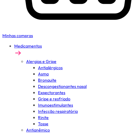
Minhas compras
Medicamentos
Alergias e Gripe
Antialérgicos
Asma
Bronquite
Descongestionantes nasal
Expectorantes
Gripe e resfriado
Imunoestimulantes
Infecção respiratória
Rinite
Tosse
Antianêmico