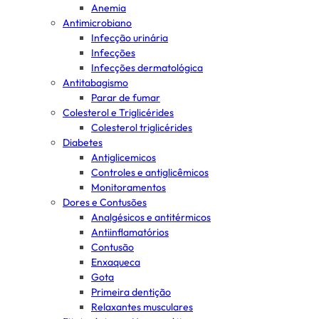
Anemia
Antimicrobiano
Infecção urinária
Infecções
Infecções dermatológica
Antitabagismo
Parar de fumar
Colesterol e Triglicérides
Colesterol triglicérides
Diabetes
Antiglicemicos
Controles e antiglicêmicos
Monitoramentos
Dores e Contusões
Analgésicos e antitérmicos
Antiinflamatórios
Contusão
Enxaqueca
Gota
Primeira dentição
Relaxantes musculares