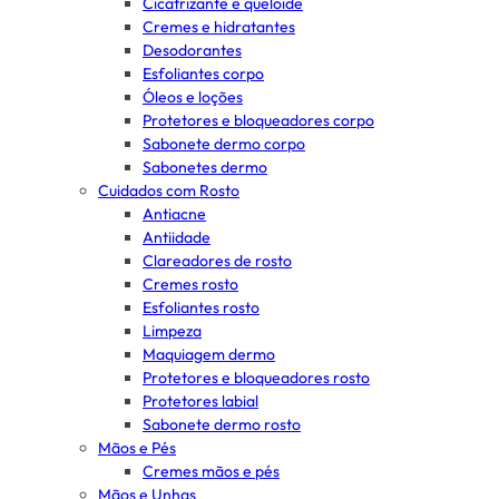
Cicatrizante e queloide
Cremes e hidratantes
Desodorantes
Esfoliantes corpo
Óleos e loções
Protetores e bloqueadores corpo
Sabonete dermo corpo
Sabonetes dermo
Cuidados com Rosto
Antiacne
Antiidade
Clareadores de rosto
Cremes rosto
Esfoliantes rosto
Limpeza
Maquiagem dermo
Protetores e bloqueadores rosto
Protetores labial
Sabonete dermo rosto
Mãos e Pés
Cremes mãos e pés
Mãos e Unhas